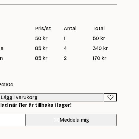
Pris/st
Antal
Total
50 kr
1
50 kr
ta
85 kr
4
340 kr
an
85 kr
2
170 kr
241104
Lägg i varukorg
d när fler är tillbaka i lager!
Meddela mig