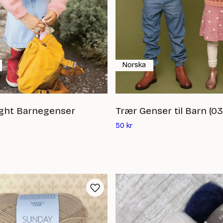
Norska
ight Barnegenser
Trær Genser til Barn (03
Det
50
kr
ande
nuvarande
priset
är:
50
kr