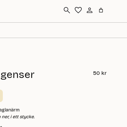
Sök
egenser
50
kr
raglanärm
ner, i ett stycke.