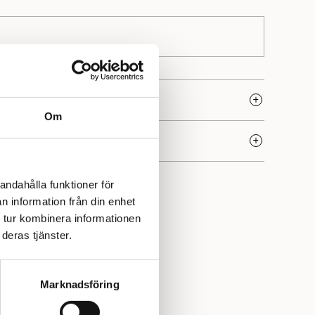
Om
a kvalitet och rika tradition. Sedan starten 1888 i Norge
utmärkt kvalitet och är idag norra Europas största
andahålla funktioner för
n. Varumärket erbjuder en stor variation av garn som
n information från din enhet
a stickare och är särskilt uppskattat för sina hållbara,
 tur kombinera informationen
Yllotyll har vi ett stort urval av garner, mönster och
deras tjänster.
Marknadsföring