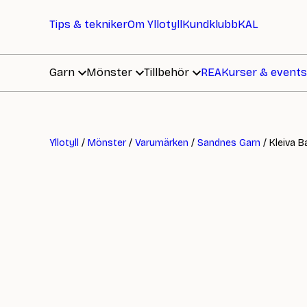
Tips & tekniker
Om Yllotyll
Kundklubb
KAL
Garn
Mönster
Tillbehör
REA
Kurser & events
Yllotyll
/
Mönster
/
Varumärken
/
Sandnes Garn
/ Kleiva 