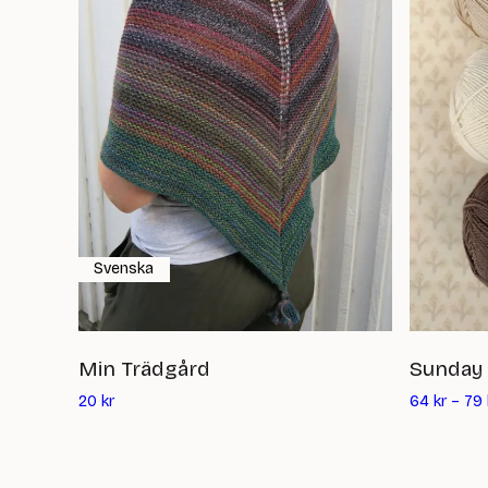
Svenska
Min Trädgård
Sunday
Det
20
kr
64
kr
–
79
nuvarande
priset
är: