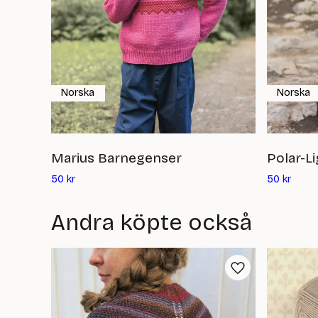
Norska
Norska
Marius Barnegenser
Polar-L
Det
Det
50
kr
50
kr
nuvarande
nuvar
priset
priset
Andra köpte också
är:
är:
50
50
kr
kr