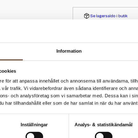
Se lagersaldo i butik
Produktinformation
Information
GARN:
Om Sandnes Garn
Mini Alpakka
cookies
FÖRESLAGNA STICKOR:
Sandnes Garn är känt för sin hög
2.50 och 3.00 mm
har Sandnes producerat garn av 
e för att anpassa innehållet och annonserna till användarna, tillh
producent av handstickningsgar
vår trafik. Vi vidarebefordrar även sådana identifierare och anna
MASKTÄTHET:
passar både nybörjare och erfarn
nnons- och analysföretag som vi samarbetar med. Dessa kan i sin
27 m = 10 cm
mjuka och slitstarka garner. Hos 
har tillhandahållit eller som de har samlat in när du har använt 
tillbehör från Sandnes!
SVÅRIGHETSGRAD:
★★★★☆
Inställningar
Analys- & statistikändamål