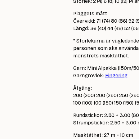
Storlek: 2 (4) 6 (8) 10 (12) 14 å
Plaggets mått
Övervidd: 71 (74) 80 (86) 92 
Längd: 36 (40) 44 (48) 52 (5
* Storlekarna är vägledand
personen som ska använda p
mönstrets masktäthet.
Garn: Mini Alpakka (150m/50
Garngrovlek:
Fingering
Åtgång:
200 (200) 200 (250) 250 (250
100 (100) 100 (150) 150 (150) 
Rundstickor: 2.50 + 3.00 (6
Strumpstickor: 2.50 + 3.00
Masktäthet: 27 m = 10 cm