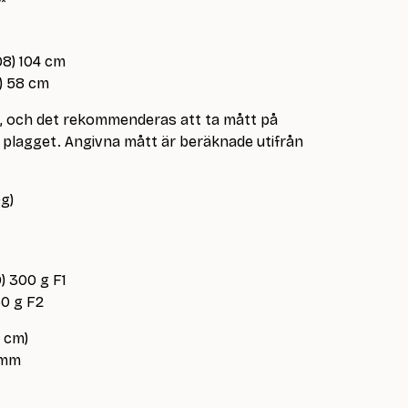
r*
(98) 104 cm
6) 58 cm
e, och det rekommenderas att ta mått på
lagget. Angivna mått är beräknade utifrån
g)
) 300 g F1
150 g F2
0 cm)
 mm