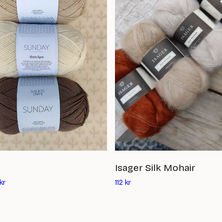
Isager Silk Mohair
Det
kr
112
kr
nuvarande
priset
är: