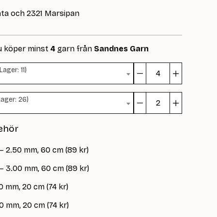
nta och 2321 Marsipan
u köper minst
4
garn från
Sandnes Garn
ager: 11)
Kleiva
Barnegen
Lager: 26)
mängd
Kleiva
Barnegen
ehör
mängd
 – 2.50 mm, 60 cm (89 kr)
 – 3.00 mm, 60 cm (89 kr)
0 mm, 20 cm (74 kr)
0 mm, 20 cm (74 kr)