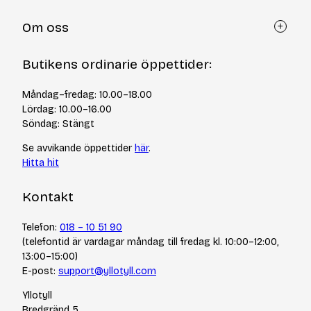
Kundtjänst
Om oss
Återköp via formulär
Kontakt
Om Yllotyll
Butikens ordinarie öppettider:
Frågor och svar
Kurser & events
Cookiepolicy
Tips & tekniker
Måndag–fredag: 10.00–18.00
Integritetspolicy
Varumärken
Lördag: 10.00–16.00
Jobba hos oss
Söndag: Stängt
Se avvikande öppettider
här
.
Hitta hit
Kontakt
Telefon:
018 – 10 51 90
(telefontid är vardagar måndag till fredag kl. 10:00–12:00,
13:00–15:00)
E-post:
support@yllotyll.com
Yllotyll
Bredgränd 5