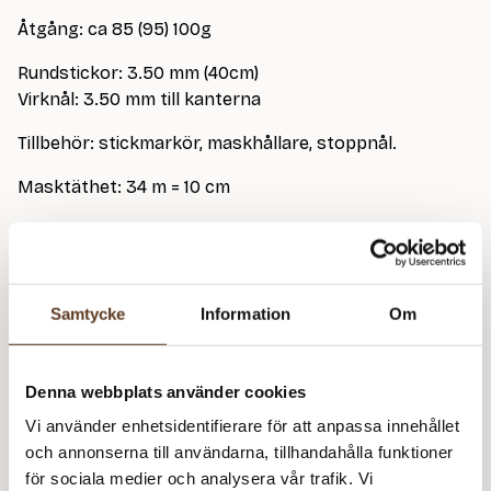
Åtgång: ca 85 (95) 100g
Rundstickor: 3.50 mm (40cm)
Virknål: 3.50 mm till kanterna
Tillbehör: stickmarkör, maskhållare, stoppnål.
Masktäthet: 34 m = 10 cm
Klicka här
för att se instruktionsfilmer till mönstret.
Samtycke
Information
Om
Double Sunday – 1012 Whipped Cream (Lager: 20)
Kl
Denna webbplats använder cookies
m
Rekommenderade tillbehör
Vi använder enhetsidentifierare för att anpassa innehållet
och annonserna till användarna, tillhandahålla funktioner
Addi Classic Rundstickor – 3.50 mm, 40 cm (89 kr)
för sociala medier och analysera vår trafik. Vi