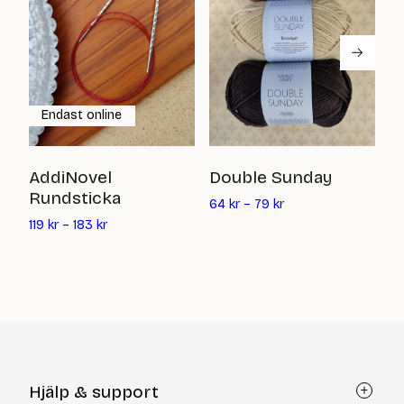
Endast online
S
AddiNovel
Double Sunday
Rundsticka
7
64
kr
–
79
kr
119
kr
–
183
kr
Hjälp & support