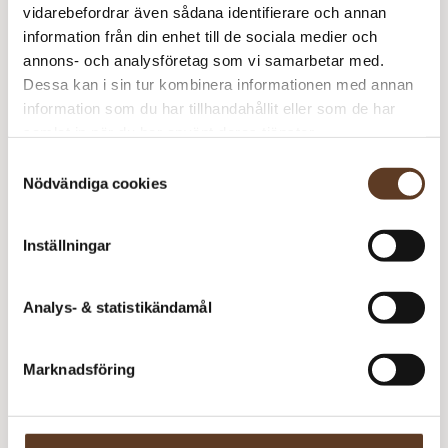
Virknål Zing – 3.50 mm (33 kr)
vidarebefordrar även sådana identifierare och annan
information från din enhet till de sociala medier och
annons- och analysföretag som vi samarbetar med.
Prisspecifikation
Dessa kan i sin tur kombinera informationen med annan
information som du har tillhandahållit eller som de har
Namn
Pris/st
Antal
Total
samlat in när du har använt deras tjänster.
Klippan
45 kr
1
45 kr
Samtyckesval
Nödvändiga cookies
Double Sunday – 1012
79 kr
2
158 kr
Whipped Cream
Inställningar
203
kr
I lager
Art.nr: HG-100-000016
Analys- & statistikändamål
Lägg i varukorg
Marknadsföring
Behöver du fler? Bli meddelad när fler är tillbaka i
lager!