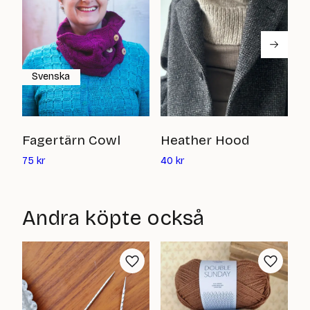
Svenska
N
Fagertärn Cowl
Heather Hood
Det
Det
4
75
kr
40
kr
nuvarande
nuvarande
priset
priset
är:
är:
Andra köpte också
75
40
kr
kr