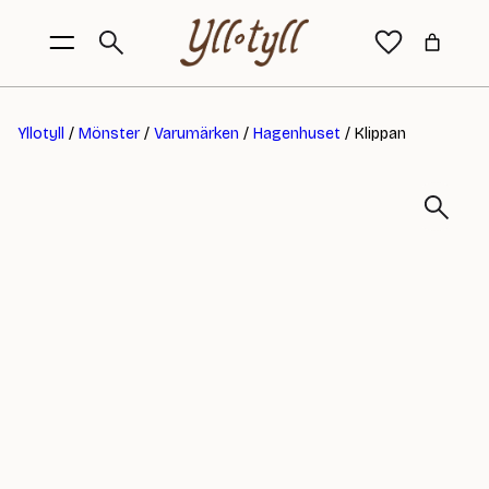
Yllotyll
/
Mönster
/
Varumärken
/
Hagenhuset
/ Klippan