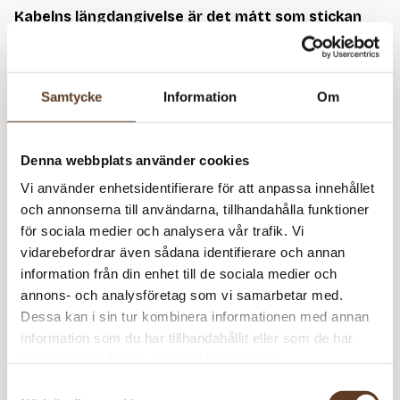
Kabelns längdangivelse är det mått som stickan
får med ändstickorna fastskruvade, från tipp till
tipp. Själva kabeln är alltså kortare.
Samtycke
Information
Om
Längd
Denna webbplats använder cookies
Variant
Vi använder enhetsidentifierare för att anpassa innehållet
och annonserna till användarna, tillhandahålla funktioner
KnitPro
för sociala medier och analysera vår trafik. Vi
Lägg till i varukorg
Kabel
vidarebefordrar även sådana identifierare och annan
mängd
information från din enhet till de sociala medier och
annons- och analysföretag som vi samarbetar med.
Se lagersaldo i butik
Dessa kan i sin tur kombinera informationen med annan
information som du har tillhandahållit eller som de har
samlat in när du har använt deras tjänster.
Om KnitPro
Samtyckesval