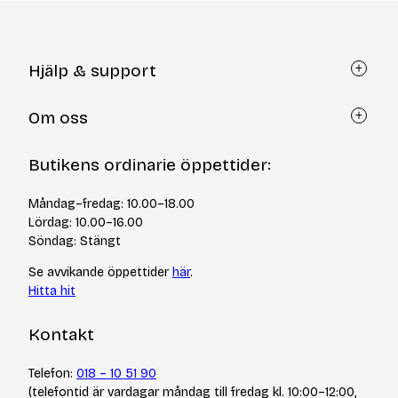
Hjälp & support
Kundtjänst
Om oss
Återköp via formulär
Kontakt
Om Yllotyll
Butikens ordinarie öppettider:
Frågor och svar
Kurser & events
Cookiepolicy
Tips & tekniker
Måndag–fredag: 10.00–18.00
Integritetspolicy
Varumärken
Lördag: 10.00–16.00
Jobba hos oss
Söndag: Stängt
Se avvikande öppettider
här
.
Hitta hit
Kontakt
Telefon:
018 – 10 51 90
(telefontid är vardagar måndag till fredag kl. 10:00–12:00,