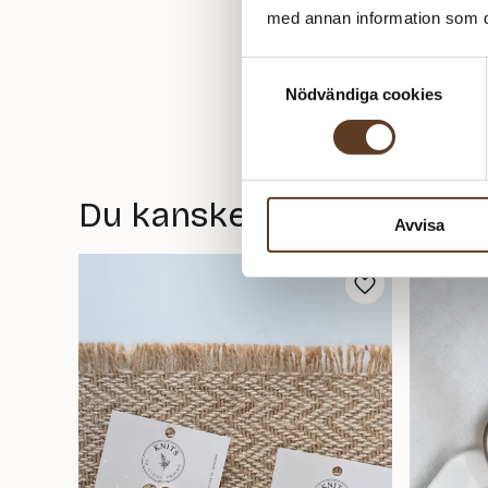
med annan information som du 
Samtyckesval
Nödvändiga cookies
Du kanske också gillar
Avvisa