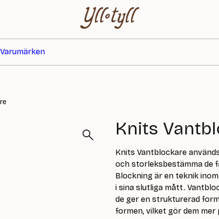
Varumärken
re
Knits Vantb
Knits Vantblockare används f
och storleksbestämma de f
Blockning är en teknik inom
i sina slutliga mått. Vantbl
de ger en strukturerad form
formen, vilket gör dem mer 