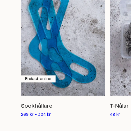
Endast online
Sockhållare
T-Nålar
Det
269
kr
–
304
kr
49
kr
nuvar
priset