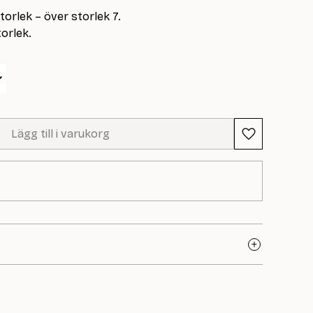
orlek – över storlek 7.
torlek.
Lägg till i varukorg
rdiskt varumärke som kombinerar funktion,
esign. Äntligen finns det hos Yllotyll! Här hittar du
hör skapade för att lyfta varje projekt, oavsett om du är