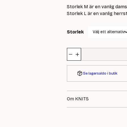
Storlek M är en vanlig damst
Storlek L är en vanlig herrs
Storlek
Knits
Vantblockare
mängd
Se lagersaldo i butik
Om KNITS
KNITS by Cindy Ekman är ett no
hantverksglädje och genomtänkt d
vackra och praktiska sticktillbe