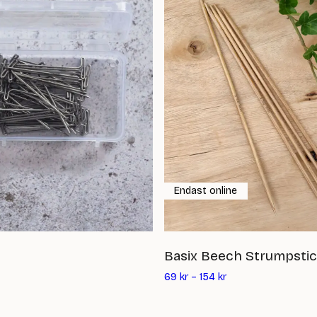
Endast online
Basix Beech Strumpsti
69
kr
–
154
kr
ande