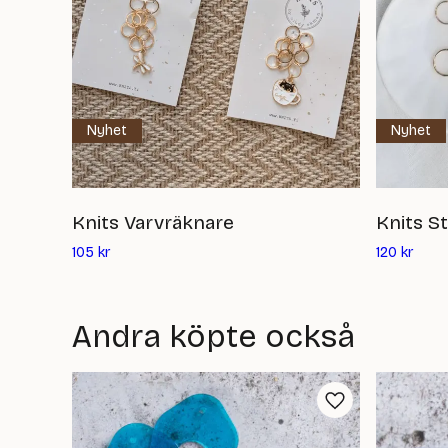
Nyhet
Nyhet
Knits Varvräknare
Knits S
Det
Det
105
kr
120
kr
nuvarande
nuva
priset
prise
är:
är:
Andra köpte också
105
120
kr
kr