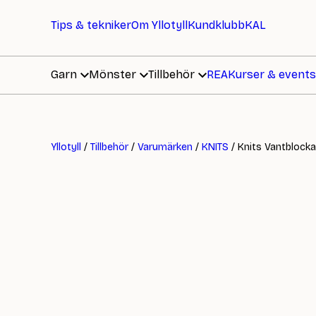
Tips & tekniker
Om Yllotyll
Kundklubb
KAL
Garn
Mönster
Tillbehör
REA
Kurser & events
Yllotyll
/
Tillbehör
/
Varumärken
/
KNITS
/ Knits Vantblocka