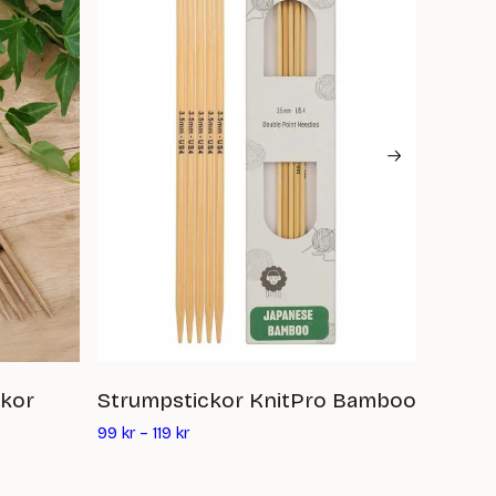
ckor
Strumpstickor KnitPro Bamboo
Cardi
De
99
kr
–
119
kr
195
kr
nu
pri