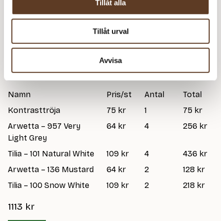
Tillåt alla
Addi Classic Rundstickor – 4.00 mm, 100
– Slut i
cm (99 kr)
lager
Tillåt urval
Strumpstickor Zing – 4.00 mm, 20 cm (78 kr)
Avvisa
Prisspecifikation
Namn
Pris/st
Antal
Total
Kontrasttröja
75 kr
1
75 kr
Arwetta – 957 Very
64 kr
4
256 kr
Light Grey
Tilia – 101 Natural White
109 kr
4
436 kr
Arwetta – 136 Mustard
64 kr
2
128 kr
Tilia – 100 Snow White
109 kr
2
218 kr
1113
kr