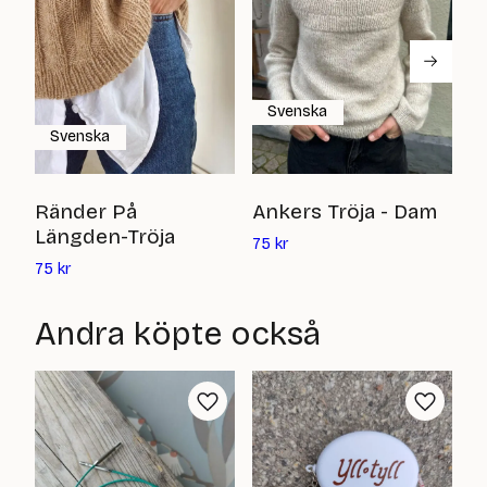
Svenska
Svenska
C
Ränder På
Ankers Tröja - Dam
Längden-Tröja
Det
6
75
kr
nuvarande
Det
75
kr
priset
nuvarande
är:
priset
Andra köpte också
75
är:
kr
75
kr