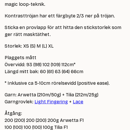
magic loop-teknik.
Kontrasttröjan har ett färgbyte 2/3 ner på tröjan.
Sticka en provlapp för att hitta den stickstorlek som
ger rätt masktäthet.
Storlek: XS (S) M (L) XL
Plaggets mått
Övervidd: 93 (98) 102 (109) 112cm*
Längd mitt bak: 60 (61) 63 (64) 66cm
* Inklusive ca 5-10cm rörelsevidd (positive ease).
Garn: Arwetta (210m/50g) + Tilia (212m/25g)
Garngrovlek:
Light Fingering
+
Lace
Åtgång:
200 (200) 200 (200) 200g Arwetta F1
100 (100) 100 (100) 100g Tilia F1