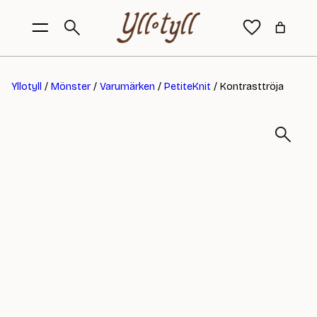
Yllotyll
/
Mönster
/
Varumärken
/
PetiteKnit
/ Kontrasttröja