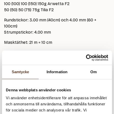
100 (100) 100 (150) 150g Arwetta F2
50 (50) 50 (75) 75g Tilia F2
Rundstickor: 3.00 mm (40cm) och 4.00 mm (60 +
100cm)
Strumpstickor: 4.00 mm
Masktäthet: 21 m = 10 cm
På bild stickad i Arwetta 957 Very Light Grey (F1) och
136 Mustard (F2) + Tilia 101 Natural White (F1) och 136
Mustard (F2).
Syns även på bild stickad i Arwetta 147 Hunter Green
Samtycke
Information
Om
(F1) och 957 Very Light Grey (F2) + Mohair by Canard
Brushed Lace 3025 Flaskegrøn och Tilia Natural White
(F1).
Denna webbplats använder cookies
Vi använder enhetsidentifierare för att anpassa innehållet
och annonserna till användarna, tillhandahålla funktioner
Arwetta – 957 Very Light Grey (Lager: 33)
för sociala medier och analysera vår trafik. Vi