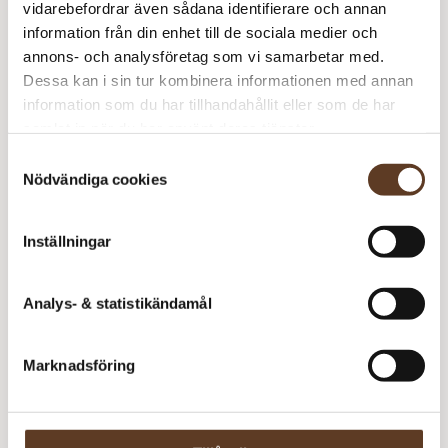
vidarebefordrar även sådana identifierare och annan
Ko
information från din enhet till de sociala medier och
m
annons- och analysföretag som vi samarbetar med.
Tilia – 101 Natural White (Lager: 40)
Dessa kan i sin tur kombinera informationen med annan
information som du har tillhandahållit eller som de har
Ko
samlat in när du har använt deras tjänster.
m
Samtyckesval
Arwetta – 136 Mustard (Lager: 24)
Nödvändiga cookies
Ko
m
Inställningar
Tilia – 100 Snow White (Lager: 52)
Ko
Analys- & statistikändamål
m
Rekommenderade tillbehör
Marknadsföring
Addi Classic Rundstickor – 3.00 mm, 40
– Slut i
cm (89 kr)
lager
Addi Classic Rundstickor – 4.00 mm, 60 cm (99 kr)