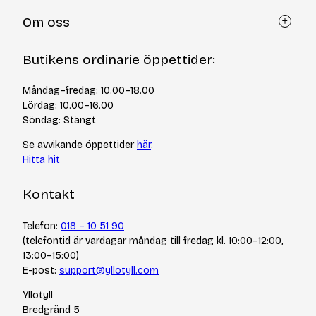
Kundtjänst
Om oss
Återköp via formulär
Kontakt
Om Yllotyll
Butikens ordinarie öppettider:
Frågor och svar
Kurser & events
Cookiepolicy
Tips & tekniker
Måndag–fredag: 10.00–18.00
Integritetspolicy
Varumärken
Lördag: 10.00–16.00
Jobba hos oss
Söndag: Stängt
Se avvikande öppettider
här
.
Hitta hit
Kontakt
Telefon:
018 – 10 51 90
(telefontid är vardagar måndag till fredag kl. 10:00–12:00,
13:00–15:00)
E-post:
support@yllotyll.com
Yllotyll
Bredgränd 5