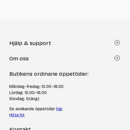
är:
är:
95
69
kr
kr
Hjälp & support
Kundtjänst
Om oss
Återköp via formulär
Kontakt
Om Yllotyll
Butikens ordinarie öppettider:
Frågor och svar
Kurser & events
Cookiepolicy
Tips & tekniker
Måndag–fredag: 10.00–18.00
Integritetspolicy
Varumärken
Lördag: 10.00–16.00
Jobba hos oss
Söndag: Stängt
Se avvikande öppettider
här
.
Hitta hit
Kontakt