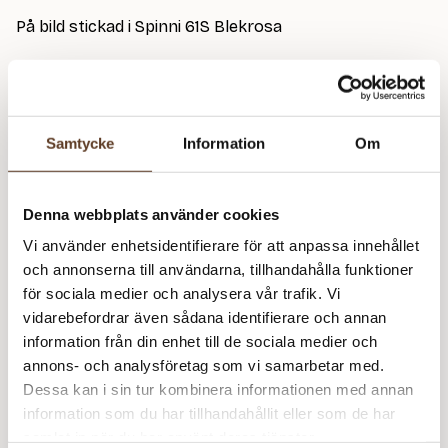
På bild stickad i Spinni 61S Blekrosa
Observera att mönstret endast säljs tillsammans
med Isagers garner.
Samtycke
Information
Om
Detta mönster kräver att du köper minst
1
garn från
Isager
Denna webbplats använder cookies
Spinni – 61s Blekrosa (Lager: 8)
Vi använder enhetsidentifierare för att anpassa innehållet
och annonserna till användarna, tillhandahålla funktioner
La
för sociala medier och analysera vår trafik. Vi
m
vidarebefordrar även sådana identifierare och annan
Rekommenderade tillbehör
information från din enhet till de sociala medier och
annons- och analysföretag som vi samarbetar med.
Addi Classic Rundstickor – 3.00 mm, 80 cm (89 kr)
Dessa kan i sin tur kombinera informationen med annan
information som du har tillhandahållit eller som de har
Prisspecifikation
samlat in när du har använt deras tjänster.