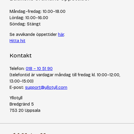
Frågor och svar
Kurser & events
Cookiepolicy
Tips & tekniker
Måndag–fredag: 10.00–18.00
Integritetspolicy
Varumärken
Lördag: 10.00–16.00
Jobba hos oss
Söndag: Stängt
Se avvikande öppettider
här
.
Hitta hit
Kontakt
Telefon:
018 – 10 51 90
(telefontid är vardagar måndag till fredag kl. 10:00–12:00,
13:00–15:00)
E-post:
support@yllotyll.com
Yllotyll
Bredgränd 5
753 20 Uppsala