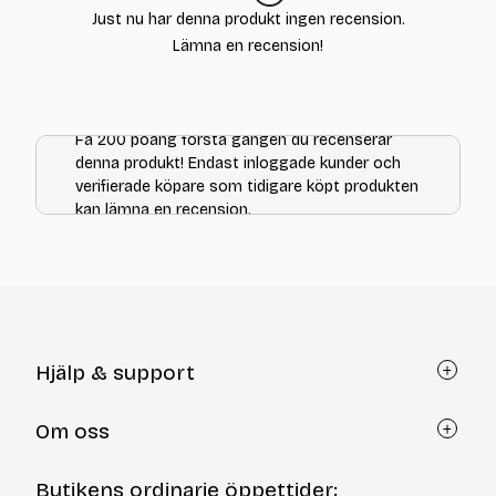
Just nu har denna produkt ingen recension.
Lämna en recension!
Få 200 poäng första gången du recenserar
denna produkt! Endast inloggade kunder och
verifierade köpare som tidigare köpt produkten
kan lämna en recension.
Hjälp & support
Kundtjänst
Om oss
Återköp via formulär
Kontakt
Om Yllotyll
Butikens ordinarie öppettider: