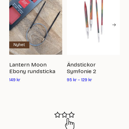
Nyhet
Ä
Lantern Moon
Ändstickor
Ebony rundsticka
Symfonie 2
7
Det
149
kr
95
kr
–
129
kr
nuvarande
priset
är:
149
kr