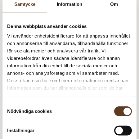
Längd
Samtycke
Information
Om
Lantern
Lägg till i varukorg
Denna webbplats använder cookies
Moon
Vi använder enhetsidentifierare för att anpassa innehållet
Kabel
och annonserna till användarna, tillhandahålla funktioner
Swivel
Se lagersaldo i butik
för sociala medier och analysera vår trafik. Vi
mängd
vidarebefordrar även sådana identifierare och annan
information från din enhet till de sociala medier och
annons- och analysföretag som vi samarbetar med.
Om Lantern Moon
Dessa kan i sin tur kombinera informationen med annan
Lantern Moon kombinerar vackert hantverk med funktion och
information som du har tillhandahållit eller som de har
hållbarhet. I Yllotylls sortiment hittar du exklusiva stickor och
samlat in när du har använt deras tjänster.
tillbehör tillverkade i ebenholts – ett träslag som ger en len,
Samtyckesval
Du kanske också gillar
naturlig känsla i handen och gör stickningen till en ren njutning.
Nödvändiga cookies
Här finns både rundstickor, ändstickor, kablar och färdiga set
för dig som vill arbeta med kvalitet i varje detalj.
Inställningar