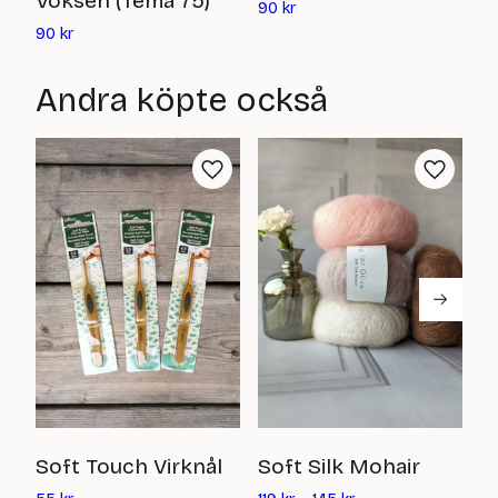
Voksen (Tema 75)
Det
9
90
kr
nuvarande
Det
90
kr
priset
nuvarande
är:
priset
Andra köpte också
90
är:
kr
90
kr
B
Soft Touch Virknål
Soft Silk Mohair