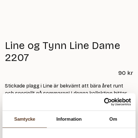
Line og Tynn Line Dame
2207
90
kr
Stickade plagg i Line är bekvämt att bära året runt
och speciellt på sommaren! I denna kollektion hittar
du de perfekta sommarplaggen.
Trevlig sommarstickning!
Samtycke
Information
Om
Observera att katalogen endast säljs tillsammans
med minst 4 nystan Sandnes-garn.