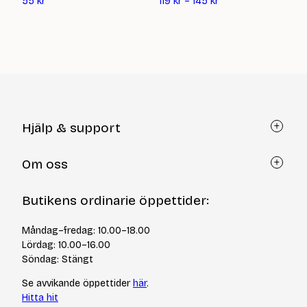
Det
9
55
kr
119
kr
–
145
kr
nuvarande
priset
är:
55
kr
Hjälp & support
Kundtjänst
Om oss
Återköp via formulär
Kontakt
Om Yllotyll
Butikens ordinarie öppettider:
Frågor och svar
Kurser & events
Cookiepolicy
Tips & tekniker
Måndag–fredag: 10.00–18.00
Integritetspolicy
Varumärken
Lördag: 10.00–16.00
Jobba hos oss
Söndag: Stängt
Se avvikande öppettider
här
.
Hitta hit