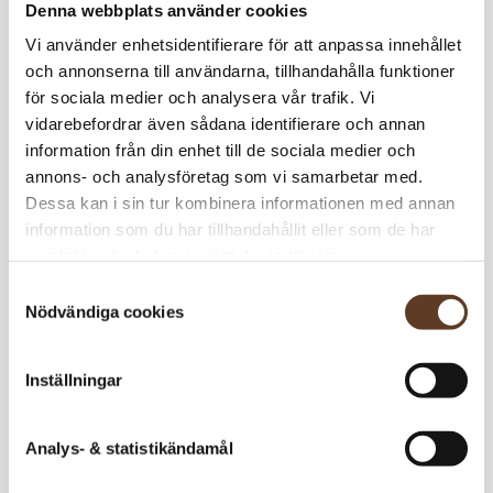
Denna webbplats använder cookies
Vi använder enhetsidentifierare för att anpassa innehållet
Prisspecifikation
och annonserna till användarna, tillhandahålla funktioner
för sociala medier och analysera vår trafik. Vi
Namn
Pris/st
Antal
Total
vidarebefordrar även sådana identifierare och annan
Line og Tynn Line Dame
90 kr
1
90 kr
information från din enhet till de sociala medier och
2207
annons- och analysföretag som vi samarbetar med.
Dessa kan i sin tur kombinera informationen med annan
90
kr
information som du har tillhandahållit eller som de har
samlat in när du har använt deras tjänster.
I lager
Art.nr: SA-5700-2
Samtyckesval
Nödvändiga cookies
Lägg i varukorg
Se lagersaldo i butik
Inställningar
Analys- & statistikändamål
Om Sandnes Garn