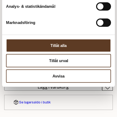
Strumpstickor Zing – 4.50 mm, 15 cm (78 kr)
Analys- & statistikändamål
Prisspecifikation
Marknadsföring
Namn
Pris/st
Antal
Total
Lyra Sweater
50 kr
1
50 kr
Tillåt alla
Kos – 2310 Ljus
119 kr
4
476 kr
Marsipan
Tillåt urval
526
kr
Avvisa
I lager
Art.nr: SG-199-260204
Lägg i varukorg
Se lagersaldo i butik