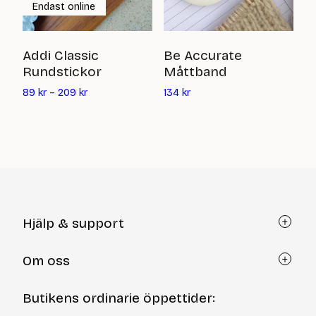
Endast online
T
Addi Classic
Be Accurate
S
Rundstickor
Måttband
Det
1 
89
kr
–
209
kr
134
kr
nuvarande
priset
är:
134
kr
Hjälp & support
Kundtjänst
Om oss
Återköp via formulär
Kontakt
Om Yllotyll
Butikens ordinarie öppettider:
Frågor och svar
Kurser & events