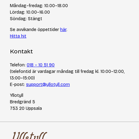
Cookiepolicy
Tips & tekniker
Måndag–fredag: 10.00–18.00
Integritetspolicy
Varumärken
Lördag: 10.00–16.00
Jobba hos oss
Söndag: Stängt
Se avvikande öppettider
här
.
Hitta hit
Kontakt
Telefon:
018 – 10 51 90
(telefontid är vardagar måndag till fredag kl. 10:00–12:00,
13:00–15:00)
E-post:
support@yllotyll.com
Yllotyll
Bredgränd 5
753 20 Uppsala