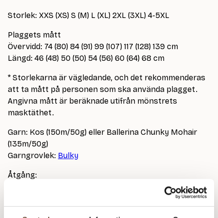
Storlek: XXS (XS) S (M) L (XL) 2XL (3XL) 4-5XL
Plaggets mått
Övervidd: 74 (80) 84 (91) 99 (107) 117 (128) 139 cm
Längd: 46 (48) 50 (50) 54 (56) 60 (64) 68 cm
* Storlekarna är vägledande, och det rekommenderas
att ta mått på personen som ska använda plagget.
Angivna mått är beräknade utifrån mönstrets
masktäthet.
Garn: Kos (150m/50g) eller Ballerina Chunky Mohair
(135m/50g)
Garngrovlek:
Bulky
Åtgång:
200 (250) 250 (300) 300 (350) 400 (450) 500 g
Rundstickor: 4.50 mm (60 och 80 cm)
Strumpstickor: 4
.50