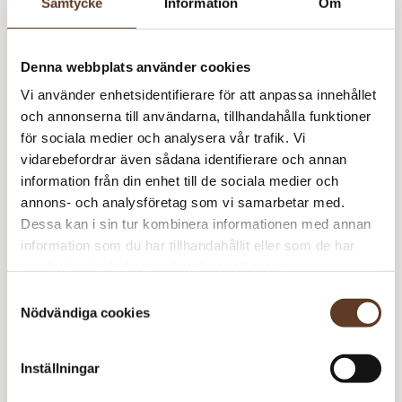
Samtycke
Information
Om
Masktäthet: 18 m = 10 cm
Denna webbplats använder cookies
På bild stickad i Kos Ljus Marsipan 2310
Vi använder enhetsidentifierare för att anpassa innehållet
och annonserna till användarna, tillhandahålla funktioner
Detta mönster kräver att du köper minst
3
garn från
för sociala medier och analysera vår trafik. Vi
Sandnes Garn
vidarebefordrar även sådana identifierare och annan
information från din enhet till de sociala medier och
Kos – 2310 Ljus Marsipan (Lager: 5)
annons- och analysföretag som vi samarbetar med.
Dessa kan i sin tur kombinera informationen med annan
Ly
information som du har tillhandahållit eller som de har
S
samlat in när du har använt deras tjänster.
Rekommenderade tillbehör
m
Samtyckesval
Nödvändiga cookies
Addi Classic Lace Rundstickor – 4.50 mm, 60 cm (99
kr)
Addi Classic Lace Rundstickor – 4.50 mm,
– Slut i
Inställningar
80 cm (99 kr)
lager