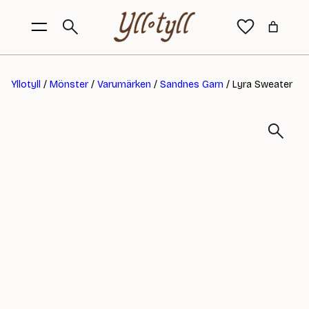
Yllotyll
/
Mönster
/
Varumärken
/
Sandnes Garn
/ Lyra Sweater