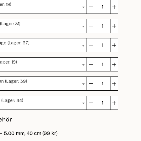
r: 19)
mängd
Margaret
Sweater
(Lager: 31)
mängd
Margaret
Sweater
ige (Lager: 37)
mängd
Margaret
Sweater
ager: 19)
mängd
Margaret
Sweater
an (Lager: 39)
mängd
Margaret
Sweater
 (Lager: 44)
mängd
Margaret
Sweater
ehör
mängd
 – 5.00 mm, 40 cm (99 kr)