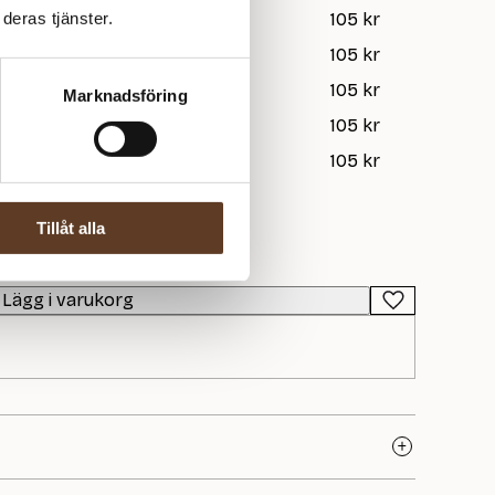
lon
105 kr
1
105 kr
deras tjänster.
 Beige
105 kr
1
105 kr
ur
105 kr
1
105 kr
Marknadsföring
sipan
105 kr
1
105 kr
sgrå
105 kr
1
105 kr
Tillåt alla
-000063
Lägg i varukorg