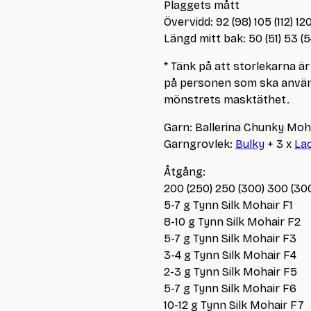
Plaggets mått
Övervidd: 92 (98) 105 (112) 120
Längd mitt bak: 50 (51) 53 (5
* Tänk på att storlekarna 
på personen som ska använd
mönstrets masktäthet.
Garn: Ballerina Chunky Moha
Garngrovlek:
Bulky
+ 3 x
La
Åtgång:
200 (250) 250 (300) 300 (30
5-7 g Tynn Silk Mohair F1
8-10 g Tynn Silk Mohair F2
5-7 g Tynn Silk Mohair F3
3-4 g Tynn Silk Mohair F4
2-3 g Tynn Silk Mohair F5
5-7 g Tynn Silk Mohair F6
10-12 g Tynn Silk Mohair F7