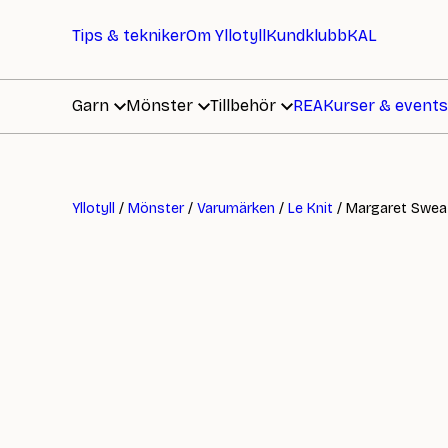
Tips & tekniker
Om Yllotyll
Kundklubb
KAL
Garn
Mönster
Tillbehör
REA
Kurser & events
Yllotyll
/
Mönster
/
Varumärken
/
Le Knit
/ Margaret Swea