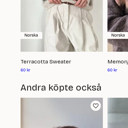
Norska
Norska
Terracotta Sweater
Memory
Det
Det
60
kr
60
kr
nuvarande
nuvar
priset
priset
Andra köpte också
är:
är:
60
60
kr
kr