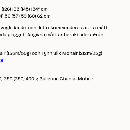
 (126) 135 (145) 154* cm
4) 56 (57) 59 (60) 62 cm
är vägledande, och det rekommenderas att ta mått
a plagget. Angivna mått är beräknade utifrån
ir (135m/50g) och Tynn Silk Mohair (212m/25g)
ce
0) 350 (350) 400 g Ballerina Chunky Mohair