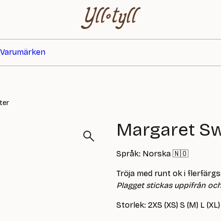
Varumärken
ter
Margaret S
Språk: Norska 🇳🇴
Tröja med runt ok i flerfärg
Plagget stickas uppifrån och 
Storlek: 2XS (XS) S (M) L (XL