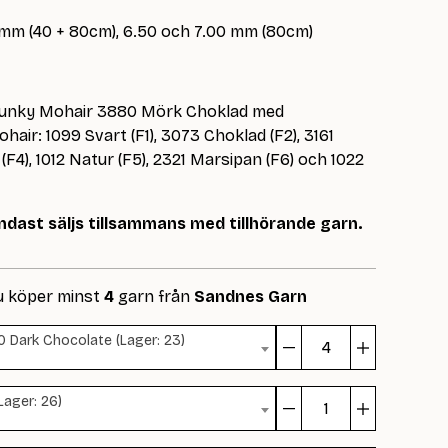
 mm (40 + 80cm), 6.50 och 7.00 mm (80cm)
a Chunky Mohair 3880 Mörk Choklad med
hair: 1099 Svart (F1), 3073 Choklad (F2), 3161
 (F4), 1012 Natur (F5), 2321 Marsipan (F6) och 1022
dast säljs tillsammans med tillhörande garn.
u köper minst
4
garn från
Sandnes Garn
0 Dark Chocolate (Lager: 23)
Margaret
Sweater
Lager: 26)
mängd
Margaret
Sweater