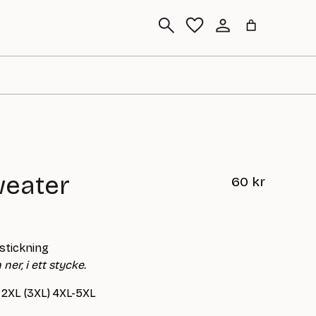
Sök
weater
60
kr
sstickning
ner, i ett stycke.
) 2XL (3XL) 4XL-5XL