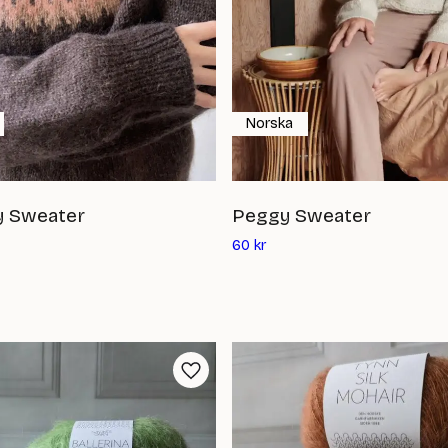
Norska
 Sweater
Peggy Sweater
Det
60
kr
ande
nuvarande
priset
är:
60
kr