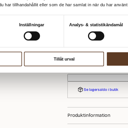
Tynn Silk Mohair – 3161 Ekol
har tillhandahållit eller som de har samlat in när du har använt 
Tynn Silk Mohair – 3021 Ljus
Tynn Silk Mohair – 1012 Nat
Inställningar
Analys- & statistikändamål
Tynn Silk Mohair – 2321 Mar
Tynn Silk Mohair – 1022 Lju
1335
kr
Tillåt urval
I lager
Art.nr: LK-100
Se lagersaldo i butik
Produktinformation
GARN: