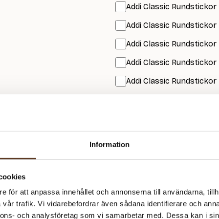
Addi Classic Rundstickor
Addi Classic Rundstickor 
Addi Classic Rundstickor 
Addi Classic Rundstickor 
Addi Classic Rundstickor 
Prisspecifikation
Namn
Information
Margaret Sweater
Ballerina Chunky Mohair – 
cookies
Chocolate
e för att anpassa innehållet och annonserna till användarna, tillh
Tynn Silk Mohair – 1099 Sva
vår trafik. Vi vidarebefordrar även sådana identifierare och anna
Tynn Silk Mohair – 1001 Vit
nnons- och analysföretag som vi samarbetar med. Dessa kan i sin