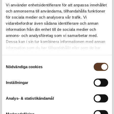
Vi använder enhetsidentifierare för att anpassa innehållet
Bio Shetland – 01 Wooly White (Lager: 20)
och annonserna till användarna, tillhandahålla funktioner
för sociala medier och analysera vår trafik. Vi
M
vidarebefordrar även sådana identifierare och annan
m
information från din enhet till de sociala medier och
Rekommenderade tillbehör
annons- och analysföretag som vi samarbetar med.
Dessa kan i sin tur kombinera informationen med annan
Parstickor Bambu – 3.00 mm, 35 cm (60 kr)
information som du har tillhandahållit eller som de har
samlat in när du har använt deras tjänster.
Prisspecifikation
Samtyckesval
Nödvändiga cookies
Namn
Pris/st
Antal
Total
Märta
30 kr
1
30 kr
Inställningar
Bio Shetland – 01 Wooly
74 kr
4
296 kr
White
Analys- & statistikändamål
326
kr
Marknadsföring