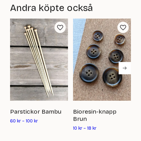
är:
priset
Andra köpte också
30
är:
kr
40
kr
K
Parstickor Bambu
Bioresin-knapp
Brun
4
60
kr
–
100
kr
10
kr
–
18
kr