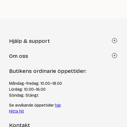
Hjälp & support
Kundtjänst
Om oss
Återköp via formulär
Kontakt
Om Yllotyll
Butikens ordinarie öppettider:
Frågor och svar
Kurser & events
Cookiepolicy
Tips & tekniker
Måndag–fredag: 10.00–18.00
Integritetspolicy
Varumärken
Lördag: 10.00–16.00
Jobba hos oss
Söndag: Stängt
Se avvikande öppettider
här
.
Hitta hit
Kontakt