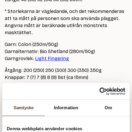
* Storlekarna är vägledande, och det rekommenderas
att ta mått på personen som ska använda plagget.
Angivna mått är beräknade utifrån mönstrets
masktäthet.
Garn: Colori (250m/50g)
Garnalternativ: Bio Shetland (280m/50g)
Garngrovlek:
Light Fingering
Åtgång: 200 (250) 250 (300) 300 (350) 350g
Knappar: 7 (7) 7 (8) 8 (9) 9st (ca 15mm)
Stickor: 3.00 mm
eller den storlek som krävs för rätt masktäthet.
Samtycke
Information
Om
Masktäthet: 26 m = 10 cm
På bild stickad i 21 Silvergran
Denna webbplats använder cookies