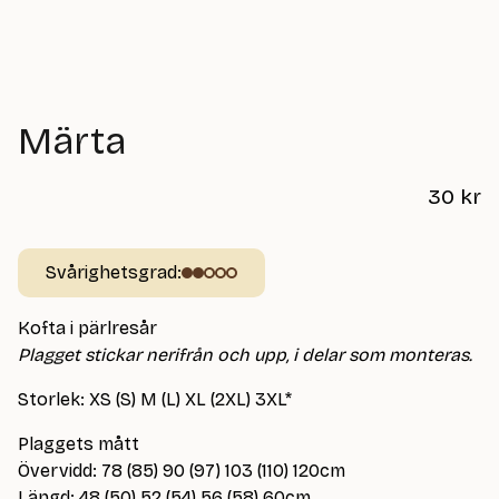
Märta
30
kr
Svårighetsgrad:
Kofta i pärlresår
Plagget stickar nerifrån och upp, i delar som monteras.
Storlek: XS (S) M (L) XL (2XL) 3XL*
Plaggets mått
Övervidd: 78 (85) 90 (97) 103 (110) 120cm
Längd: 48 (50) 52 (54) 56 (58) 60cm