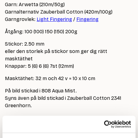
Garn: Arwetta (210m/50g)
Garnalternativ Zauberball Cotton (420m/100g)
Garngrovlek:
Light Fingering
/
Fingering
Åtgång: 100 (100) 150 (150) 200g
Stickor: 2.50 mm
eller den storlek på stickor som ger dig rätt
masktäthet
Knappar: 5 (6) 6 (6) 7st (12mm)
Masktäthet: 32 m och 42 v = 10 x 10 cm
På bild stickad i 808 Aqua Mist.
Syns även på bild stickad i Zauberball Cotton 2341
Greenhorn.
Du får en länk för nedladdning när köpet är
genomfört.
Önskar du köpa en utskrift så väljer du
det som tillval.