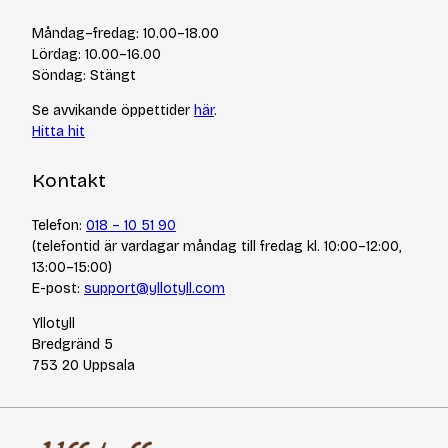
Kurser & events
Cookiepolicy
Tips & tekniker
Måndag–fredag: 10.00–18.00
Integritetspolicy
Varumärken
Lördag: 10.00–16.00
Jobba hos oss
Söndag: Stängt
Se avvikande öppettider
här
.
Hitta hit
Kontakt
Telefon:
018 – 10 51 90
(telefontid är vardagar måndag till fredag kl. 10:00–12:00,
13:00–15:00)
E-post:
support@yllotyll.com
Yllotyll
Bredgränd 5
753 20 Uppsala