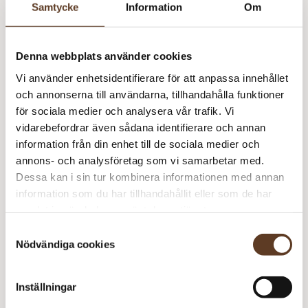
Samtycke
Information
Om
Arwetta – 808 Aqua Mist (Lager: 6)
Denna webbplats använder cookies
Ma
Vi använder enhetsidentifierare för att anpassa innehållet
–
och annonserna till användarna, tillhandahålla funktioner
Glaserad Kokosknapp – 12 mm, E26 Ljusrosa (Lager: 77)
P
för sociala medier och analysera vår trafik. Vi
m
vidarebefordrar även sådana identifierare och annan
Ma
information från din enhet till de sociala medier och
–
annons- och analysföretag som vi samarbetar med.
Rekommenderade tillbehör
P
Dessa kan i sin tur kombinera informationen med annan
m
information som du har tillhandahållit eller som de har
Parstickor Bambu – 2.50 mm, 35 cm (60 kr)
samlat in när du har använt deras tjänster.
Utskrift – 3 sidor (15 kr)
Samtyckesval
Nödvändiga cookies
Prisspecifikation
Inställningar
Namn
Pris/st
Antal
Total