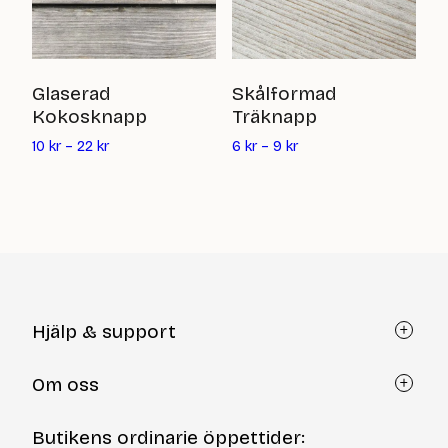
S
Glaserad
Skålformad
Kokosknapp
Träknapp
74
10
kr
–
22
kr
6
kr
–
9
kr
Hjälp & support
Kundtjänst
Om oss
Återköp via formulär
Kontakt
Om Yllotyll
Butikens ordinarie öppettider:
Frågor och svar