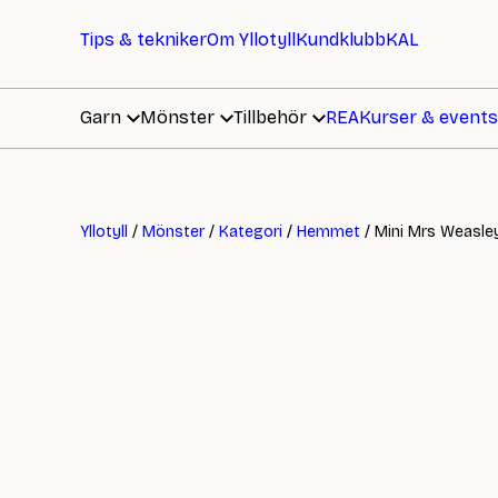
Tips & tekniker
Om Yllotyll
Kundklubb
KAL
Garn
Mönster
Tillbehör
REA
Kurser & events
Yllotyll
/
Mönster
/
Kategori
/
Hemmet
/ Mini Mrs Weasle