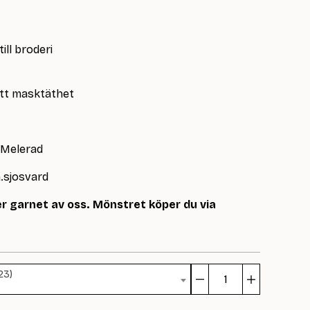
ill broderi
ätt masktäthet
å Melerad
.sjosvard
r garnet av oss. Mönstret köper du via
23)
Mini
Mrs