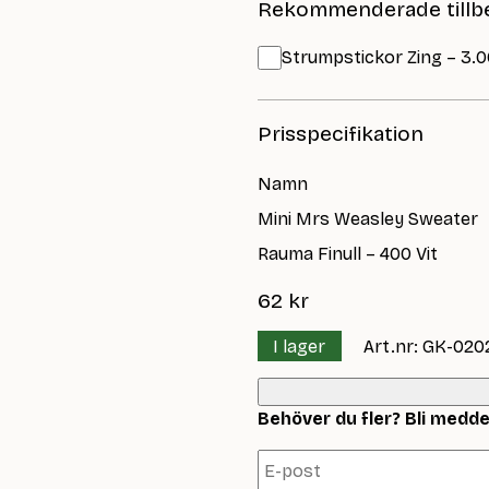
Rekommenderade tillb
Strumpstickor Zing – 3.0
Prisspecifikation
Namn
Mini Mrs Weasley Sweater
Rauma Finull – 400 Vit
62
kr
I lager
Art.nr: GK-020
Behöver du fler? Bli meddela