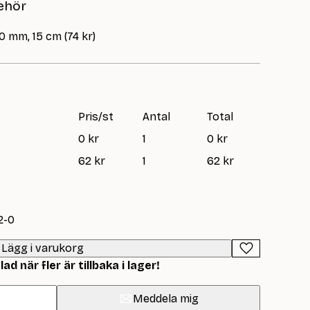
ehör
Weasley
Sweater
0 mm, 15 cm (74 kr)
mängd
Pris/st
Antal
Total
0 kr
1
0 kr
62 kr
1
62 kr
2-0
Lägg i varukorg
d när fler är tillbaka i lager!
Meddela mig