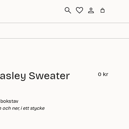
Sök
asley Sweater
0
kr
 bokstav
 och ner, i ett stycke