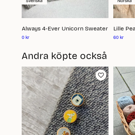
Svenska
Norska
Always 4-Ever Unicorn Sweater
Lille P
Det
Det
0
kr
60
kr
nuvarande
nuvar
priset
priset
Andra köpte också
är:
är:
0
60
kr
kr