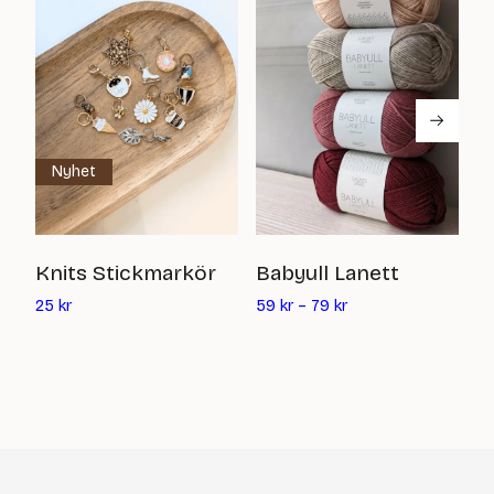
Nyhet
M
Knits Stickmarkör
Babyull Lanett
Det
8
25
kr
59
kr
–
79
kr
nuvarande
priset
är:
25
kr