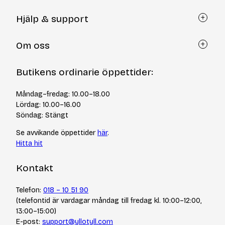
Hjälp & support
Kundtjänst
Om oss
Återköp via formulär
Kontakt
Om Yllotyll
Butikens ordinarie öppettider:
Frågor och svar
Kurser & events
Cookiepolicy
Tips & tekniker
Måndag–fredag: 10.00–18.00
Integritetspolicy
Varumärken
Lördag: 10.00–16.00
Jobba hos oss
Söndag: Stängt
Se avvikande öppettider
här
.
Hitta hit
Kontakt
Telefon:
018 – 10 51 90
(telefontid är vardagar måndag till fredag kl. 10:00–12:00,
13:00–15:00)
E-post:
support@yllotyll.com