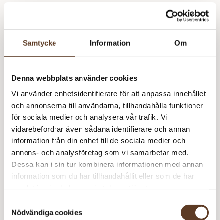
Den snygga, rejäla asken innehåller färgglada kort
med instruktioner (diagram) på baksidan. Inuti asken
finns också ett häfte på 32 sidor med steg-för-steg-
Samtycke
Information
Om
instruktioner för de olika maskorna och en guide som
visar hur man läser virkdiagram.
Denna webbplats använder cookies
Vi använder enhetsidentifierare för att anpassa innehållet
Prisspecifikation
och annonserna till användarna, tillhandahålla funktioner
för sociala medier och analysera vår trafik. Vi
Namn
Pris/st
Antal
Total
vidarebefordrar även sådana identifierare och annan
Mormorsrutor – bok
220 kr
1
220 kr
information från din enhet till de sociala medier och
och 50 kort
annons- och analysföretag som vi samarbetar med.
Dessa kan i sin tur kombinera informationen med annan
220
kr
information som du har tillhandahållit eller som de har
samlat in när du har använt deras tjänster.
Slutsåld
Art.nr: BO-116-00400
Samtyckesval
Lägg i varukorg
Nödvändiga cookies