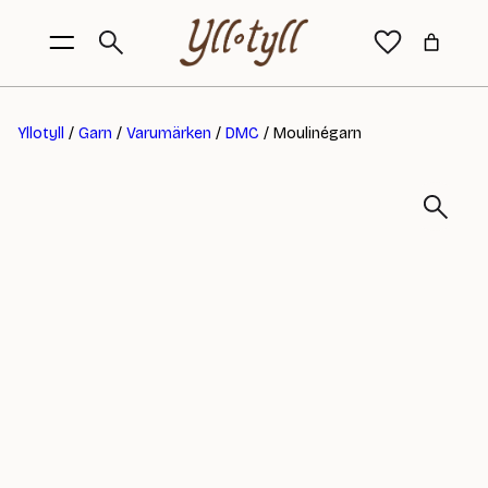
Yllotyll
/
Garn
/
Varumärken
/
DMC
/ Moulinégarn