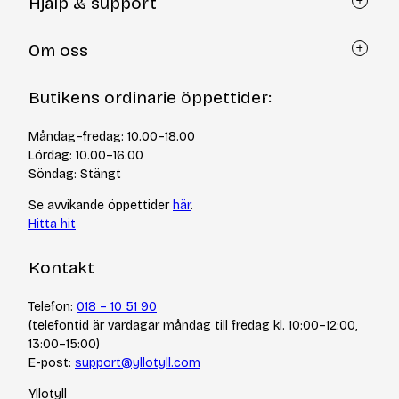
Hjälp & support
Kundtjänst
Om oss
Återköp via formulär
Kontakt
Om Yllotyll
Butikens ordinarie öppettider:
Frågor och svar
Kurser & events
Cookiepolicy
Tips & tekniker
Måndag–fredag: 10.00–18.00
Integritetspolicy
Varumärken
Lördag: 10.00–16.00
Jobba hos oss
Söndag: Stängt
Se avvikande öppettider
här
.
Hitta hit
Kontakt
Telefon:
018 – 10 51 90
(telefontid är vardagar måndag till fredag kl. 10:00–12:00,
13:00–15:00)
E-post:
support@yllotyll.com
Yllotyll