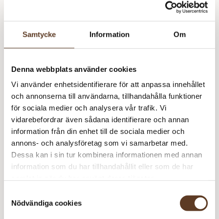
Slutsåld
Samtycke
Information
Om
Mo
Denna webbplats använder cookies
m
Vi använder enhetsidentifierare för att anpassa innehållet
och annonserna till användarna, tillhandahålla funktioner
Lägg i varukorg
för sociala medier och analysera vår trafik. Vi
vidarebefordrar även sådana identifierare och annan
information från din enhet till de sociala medier och
Se lagersaldo i butik
annons- och analysföretag som vi samarbetar med.
Dessa kan i sin tur kombinera informationen med annan
information som du har tillhandahållit eller som de har
samlat in när du har använt deras tjänster.
Om DMC
Samtyckesval
Nödvändiga cookies
DMC grundades i Mulhouse i Frankrike år 1746 och är ett av
världens mest välkända varumärken inom broderi och