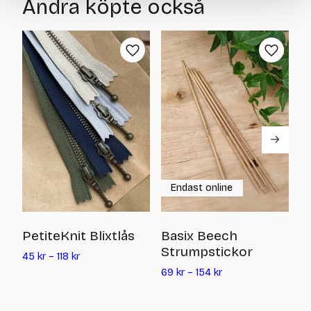
Andra köpte också
är:
är:
116
125
kr
kr
Endast online
S
PetiteKnit Blixtlås
Basix Beech
Strumpstickor
6
45
kr
–
118
kr
69
kr
–
154
kr