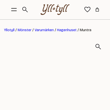
Yllotyll
/
Mönster
/
Varumärken
/
Hagenhuset
/ Muntra