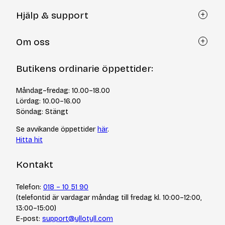
Hjälp & support
Kundtjänst
Om oss
Återköp via formulär
Kontakt
Om Yllotyll
Butikens ordinarie öppettider:
Frågor och svar
Kurser & events
Cookiepolicy
Tips & tekniker
Måndag–fredag: 10.00–18.00
Integritetspolicy
Varumärken
Lördag: 10.00–16.00
Jobba hos oss
Söndag: Stängt
Se avvikande öppettider
här
.
Hitta hit
Kontakt
Telefon:
018 – 10 51 90
(telefontid är vardagar måndag till fredag kl. 10:00–12:00,
13:00–15:00)
E-post:
support@yllotyll.com