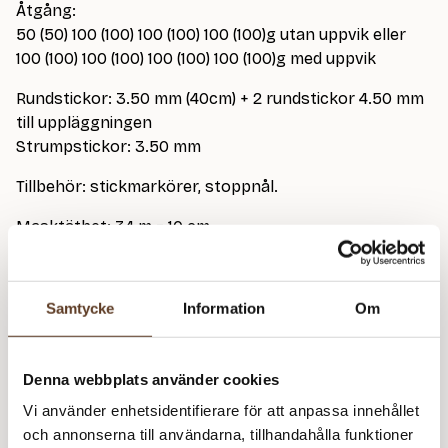
Åtgång:
50 (50) 100 (100) 100 (100) 100 (100)g utan uppvik eller
100 (100) 100 (100) 100 (100) 100 (100)g med uppvik
Rundstickor: 3.50 mm (40cm) + 2 rundstickor 4.50 mm
till uppläggningen
Strumpstickor: 3.50 mm
Tillbehör: stickmarkörer, stoppnål.
Masktäthet: 34 m = 10 cm
Den grå mössan på bild är stickad i Jensen Yarn 0S
Cool Grey
Samtycke
Information
Om
Klicka här
för att se instruktionsfilmer till mönstret.
Denna webbplats använder cookies
Jensen Yarn – 0 Natur (Lager: 23)
Vi använder enhetsidentifierare för att anpassa innehållet
och annonserna till användarna, tillhandahålla funktioner