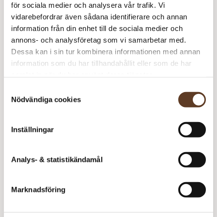
M
för sociala medier och analysera vår trafik. Vi
m
vidarebefordrar även sådana identifierare och annan
Jensen Yarn – 0 Natur (Lager: 23)
information från din enhet till de sociala medier och
annons- och analysföretag som vi samarbetar med.
M
Dessa kan i sin tur kombinera informationen med annan
m
information som du har tillhandahållit eller som de har
Rekommenderade tillbehör
samlat in när du har använt deras tjänster.
Samtyckesval
Addi Classic Rundstickor – 3.50 mm, 40 cm (89 kr)
Nödvändiga cookies
Addi Classic Rundstickor – 4.50 mm, 60 cm (99 kr)
Strumpstickor Zing – 3.50 mm, 15 cm (74 kr)
Inställningar
Analys- & statistikändamål
Prisspecifikation
Namn
Pris/st
Antal
Total
Marknadsföring
Muntra
60 kr
1
60 kr
Jensen Yarn – 0 Natur
90 kr
1
90 kr