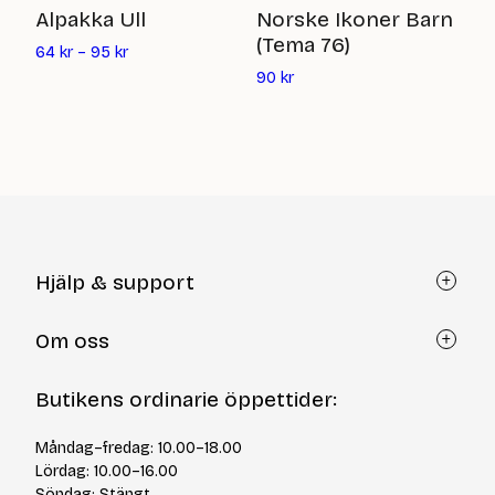
I
Alpakka Ull
Norske Ikoner Barn
(Tema 76)
11
64
kr
–
95
kr
Det
90
kr
nuvarande
priset
är:
90
kr
Hjälp & support
Kundtjänst
Om oss
Återköp via formulär
Kontakt
Om Yllotyll
Butikens ordinarie öppettider:
Frågor och svar
Kurser & events
Cookiepolicy
Tips & tekniker
Måndag–fredag: 10.00–18.00
Integritetspolicy
Varumärken
Lördag: 10.00–16.00
Jobba hos oss
Söndag: Stängt