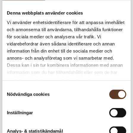
Strumpstickor Zing – 2.00 mm, 20 cm (74 kr)
Denna webbplats använder cookies
Vi använder enhetsidentifierare för att anpassa innehållet
och annonserna till användarna, tillhandahålla funktioner
Prisspecifikation
för sociala medier och analysera vår trafik. Vi
vidarebefordrar även sådana identifierare och annan
Namn
Pris/st
Antal
Total
information från din enhet till de sociala medier och
Katalog: Norske Ikoner
90 kr
1
90 kr
annons- och analysföretag som vi samarbetar med.
Barn (Tema 76)
Dessa kan i sin tur kombinera informationen med annan
Islender
0 kr
1
0 kr
information som du har tillhandahållit eller som de har
samlat in när du har använt deras tjänster.
Alpakka Ull – 1015
85 kr
2
170 kr
Morning Mist
Samtyckesval
Nödvändiga cookies
Alpakka Ull – 1015
85 kr
2
170 kr
Morning Mist
Inställningar
430
kr
I lager
Art.nr: SA-8101-2
Analys- & statistikändamål