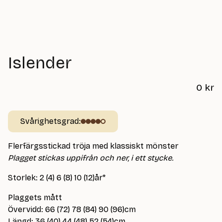
Islender
0
kr
Svårighetsgrad:
Flerfärgsstickad tröja med klassiskt mönster
Plagget stickas uppifrån och ner, i ett stycke.
Storlek: 2 (4) 6 (8) 10 (12)år*
Plaggets mått
Övervidd: 66 (72) 78 (84) 90 (96)cm
Längd: 36 (40) 44 (48) 52 (54)cm