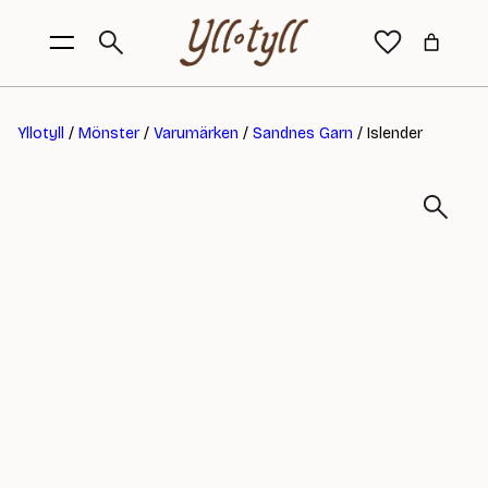
Yllotyll
/
Mönster
/
Varumärken
/
Sandnes Garn
/ Islender