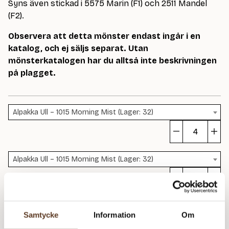
Syns även stickad i 5575 Marin (F1) och 2511 Mandel
(F2).
Observera att detta mönster endast ingår i en
katalog, och ej säljs separat. Utan
mönsterkatalogen har du alltså inte beskrivningen
på plagget.
Alpakka Ull – 1015 Morning Mist (Lager: 32)
Is
m
Alpakka Ull – 1015 Morning Mist (Lager: 32)
Is
m
Rekommenderade tillbehör
Samtycke
Information
Om
Addi Classic Rundstickor – 2.00 mm, 40 cm (89 kr)