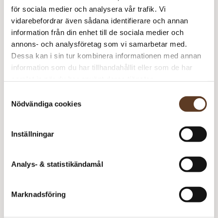
Glitterheim
0 kr
1
0 kr
för sociala medier och analysera vår trafik. Vi
vidarebefordrar även sådana identifierare och annan
Peer Gynt – 1001 Kritvit
59 kr
1
59 kr
information från din enhet till de sociala medier och
Peer Gynt – 1001 Kritvit
59 kr
1
59 kr
annons- och analysföretag som vi samarbetar med.
Peer Gynt – 1001 Kritvit
59 kr
1
59 kr
Dessa kan i sin tur kombinera informationen med annan
information som du har tillhandahållit eller som de har
267
kr
samlat in när du har använt deras tjänster.
I lager
Art.nr: SA-4907-0
Samtyckesval
Nödvändiga cookies
Lägg i varukorg
Behöver du fler? Bli meddelad när fler är tillbaka i
Inställningar
lager!
Analys- & statistikändamål
Meddela mig
Marknadsföring