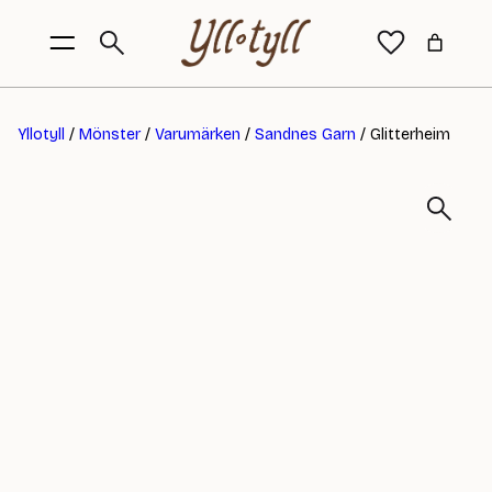
Yllotyll
/
Mönster
/
Varumärken
/
Sandnes Garn
/ Glitterheim