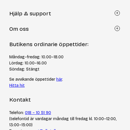
Hjälp & support
Kundtjänst
Om oss
Återköp via formulär
Kontakt
Om Yllotyll
Butikens ordinarie öppettider:
Frågor och svar
Kurser & events
Cookiepolicy
Tips & tekniker
Måndag–fredag: 10.00–18.00
Integritetspolicy
Varumärken
Lördag: 10.00–16.00
Jobba hos oss
Söndag: Stängt
Se avvikande öppettider
här
.
Hitta hit
Kontakt
Telefon:
018 – 10 51 90
(telefontid är vardagar måndag till fredag kl. 10:00–12:00,
13:00–15:00)