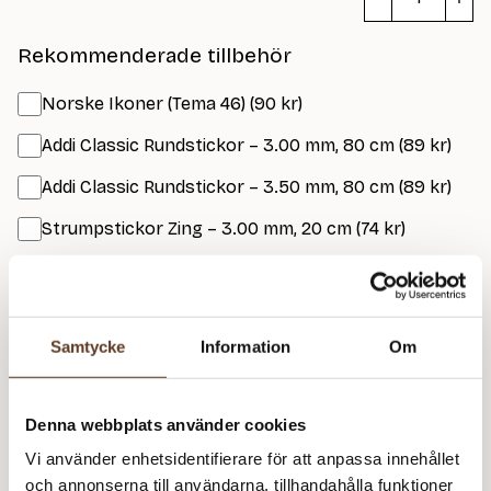
Gl
m
Rekommenderade tillbehör
Norske Ikoner (Tema 46) (90 kr)
Addi Classic Rundstickor – 3.00 mm, 80 cm (89 kr)
Addi Classic Rundstickor – 3.50 mm, 80 cm (89 kr)
Strumpstickor Zing – 3.00 mm, 20 cm (74 kr)
Strumpstickor Zing – 3.50 mm, 20 cm (74
– Slut i
kr)
lager
Samtycke
Information
Om
Prisspecifikation
Namn
Pris/st
Antal
Total
Denna webbplats använder cookies
Katalog: Norske Ikoner
90 kr
1
90 kr
Vi använder enhetsidentifierare för att anpassa innehållet
(Tema 46)
och annonserna till användarna, tillhandahålla funktioner