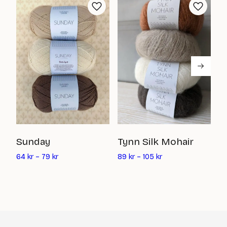
I
Sunday
Tynn Silk Mohair
112
64
kr
–
79
kr
89
kr
–
105
kr