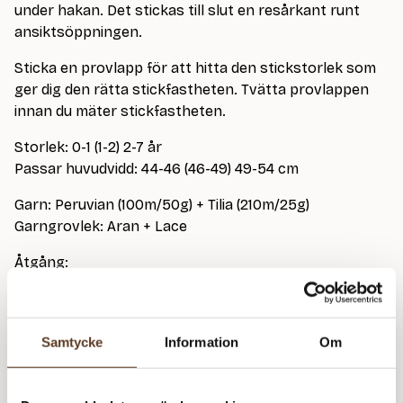
under hakan. Det stickas till slut en resårkant runt
ansiktsöppningen.
Sticka en provlapp för att hitta den stickstorlek som
ger dig den rätta stickfastheten. Tvätta provlappen
innan du mäter stickfastheten.
Storlek: 0-1 (1-2) 2-7 år
Passar huvudvidd: 44-46 (46-49) 49-54 cm
Garn: Peruvian (100m/50g) + Tilia (210m/25g)
Garngrovlek: Aran + Lace
Åtgång:
100 (100) 100g Peruvian
25 (25) 25g mohairgarn
Rundstickor: 4.50 mm (40 + 80cm)
Samtycke
Information
Om
Masktäthet: 16 m = 10 cm