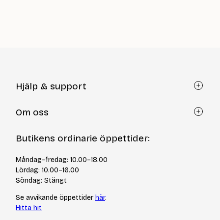
Hjälp & support
Kundtjänst
Om oss
Återköp via formulär
Kontakt
Om Yllotyll
Butikens ordinarie öppettider:
Frågor och svar
Kurser & events
Cookiepolicy
Tips & tekniker
Måndag–fredag: 10.00–18.00
Integritetspolicy
Varumärken
Lördag: 10.00–16.00
Jobba hos oss
Söndag: Stängt
Se avvikande öppettider
här
.
Hitta hit