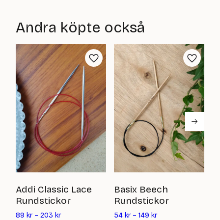
priset
priset
är:
är:
Andra köpte också
55
55
kr
kr
B
Addi Classic Lace
Basix Beech
B
Rundstickor
Rundstickor
10
89
kr
–
203
kr
54
kr
–
149
kr