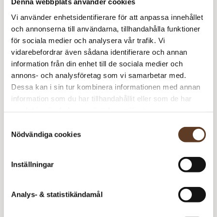
Denna webbplats använder cookies
Vi använder enhetsidentifierare för att anpassa innehållet
Peruvian – 334 Light Blush (Lager: 14)
och annonserna till användarna, tillhandahålla funktioner
för sociala medier och analysera vår trafik. Vi
N
vidarebefordrar även sådana identifierare och annan
Ba
information från din enhet till de sociala medier och
Tilia – 321 Sakura (Lager: 10)
Mi
annons- och analysföretag som vi samarbetar med.
m
Dessa kan i sin tur kombinera informationen med annan
N
information som du har tillhandahållit eller som de har
Ba
samlat in när du har använt deras tjänster.
Rekommenderade tillbehör
Mi
Samtyckesval
m
Addi Classic Rundstickor – 4.50 mm, 40 cm (99 kr)
Nödvändiga cookies
Addi Classic Rundstickor – 4.50 mm, 80 cm (99 kr)
Inställningar
Prisspecifikation
Analys- & statistikändamål
Namn
Pris/st
Antal
Total