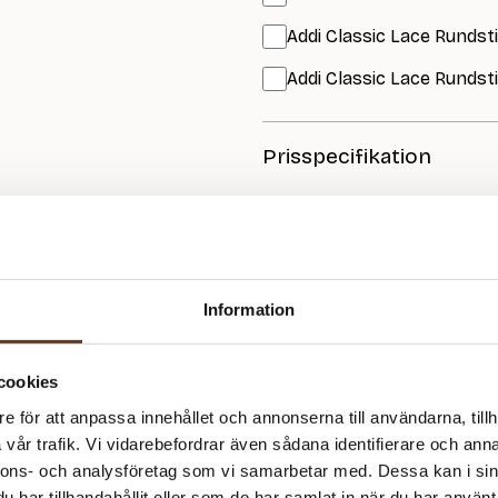
Addi Classic Lace Rundst
Addi Classic Lace Rundst
Prisspecifikation
Namn
Novice Slipover Junior
Double Sunday – 1001 True 
Information
Sunday – 1001 True White
Sunday – 2013 Pineapple
cookies
Sunday – 1001 True White
e för att anpassa innehållet och annonserna till användarna, tillh
Peer Gynt – 1001 Kritvit
vår trafik. Vi vidarebefordrar även sådana identifierare och anna
312
kr
nnons- och analysföretag som vi samarbetar med. Dessa kan i sin
har tillhandahållit eller som de har samlat in när du har använt 