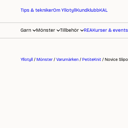
Tips & tekniker
Om Yllotyll
Kundklubb
KAL
Garn
Mönster
Tillbehör
REA
Kurser & events
Yllotyll
/
Mönster
/
Varumärken
/
PetiteKnit
/ Novice Slipo