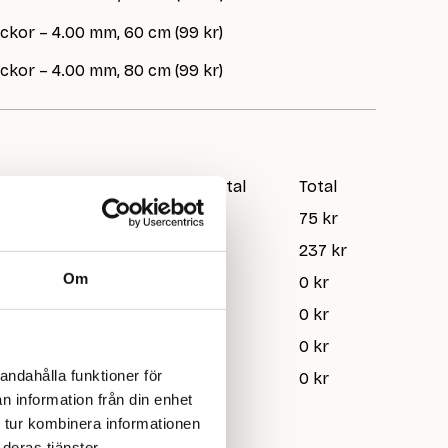
ickor – 4.00 mm, 60 cm (99 kr)
ickor – 4.00 mm, 80 cm (99 kr)
Pris/st
Antal
Total
75 kr
1
75 kr
White
79 kr
3
237 kr
Om
79 kr
0
0 kr
79 kr
0
0 kr
79 kr
0
0 kr
andahålla funktioner för
59 kr
0
0 kr
n information från din enhet
 tur kombinera informationen
deras tjänster.