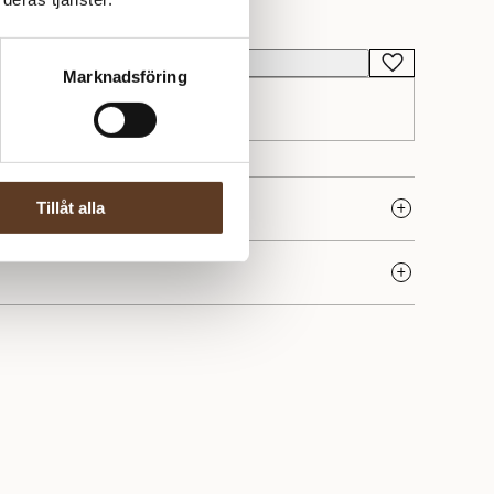
-SE0307
Lägg i varukorg
Marknadsföring
Tillåt alla
mtyckta varumärkena inom modern stickning – älskat för
ed stilren design. Här hittar du stickmönster för allt från
tanke på både nybörjare och vana stickare.