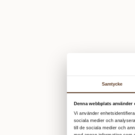
Samtycke
Denna webbplats använder 
Vi använder enhetsidentifierar
sociala medier och analysera 
till de sociala medier och a
med annan information som du 