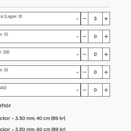
 (Lager: 11)
Novice
Slipover
r: 5)
Junior
Novice
mängd
Slipover
: 28)
Junior
Novice
mängd
Slipover
r: 5)
Junior
Novice
mängd
Slipover
 40)
Junior
Novice
mängd
Slipover
ehör
Junior
mängd
ickor – 3.50 mm, 40 cm (89 kr)
ickor – 3.50 mm, 60 cm (89 kr)