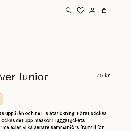
Sök
ver Junior
75
kr
as uppifrån och ner i slätstickning. Först stickas
plockas det upp maskor i ryggstyckets
rma axlar, vilka senare sammanförs framtill för