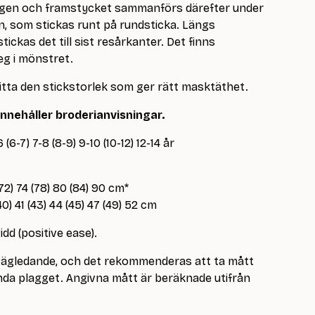
ggen och framstycket sammanförs därefter under
n, som stickas runt på rundsticka. Längs
ickas det till sist resårkanter. Det finns
teg i mönstret.
hitta den stickstorlek som ger rätt masktäthet.
nnehåller broderianvisningar.
 (6-7) 7-8 (8-9) 9-10 (10-12) 12-14 år
72) 74 (78) 80 (84) 90 cm*
0) 41 (43) 44 (45) 47 (49) 52 cm
idd (positive ease).
 vägledande, och det rekommenderas att ta mått
a plagget. Angivna mått är beräknade utifrån