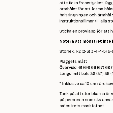
att sticka framstycket. Ry
ärmhålet för att forma båle
halsringningen och ärmhål st
instruktionsfilmer till alla s
Sticka en provlapp för att 
Notera att mönstret inte i
Storlek: 1-2 (2-3) 3-4 (4-5) 5-6
Plaggets mått
Övervidd: 61 (64) 66 (67) 69 (
Längd mitt bak: 36 (37) 38 (4
* Inklusive ca 10 cm rörelsev
Tänk på att storlekarna är
på personen som ska använd
mönstrets masktäthet.