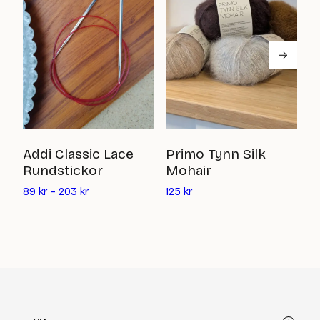
S
Addi Classic Lace
Primo Tynn Silk
Rundstickor
Mohair
6
Det
89
kr
–
203
kr
125
kr
nuvarande
priset
är:
125
kr