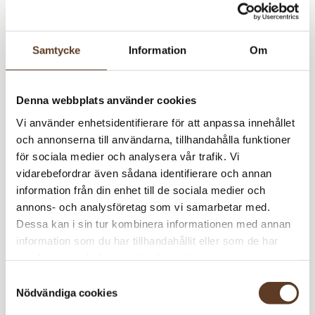
Bubblegum Pink (F2).
Syns även stickad i 2321 Marsipan (F1) och 3800
Bristol Black (F2).
Samtycke
Information
Om
Detta mönster kräver att du köper minst
4
garn från
Denna webbplats använder cookies
Sandnes Garn
Vi använder enhetsidentifierare för att anpassa innehållet
Sunday – 3509 Ballet Tutu (Lager: 21)
och annonserna till användarna, tillhandahålla funktioner
för sociala medier och analysera vår trafik. Vi
Pa
vidarebefordrar även sådana identifierare och annan
S
information från din enhet till de sociala medier och
Sunday – 4315 Bubblegum Pink (Lager: 18)
Ju
annons- och analysföretag som vi samarbetar med.
m
Dessa kan i sin tur kombinera informationen med annan
Pa
information som du har tillhandahållit eller som de har
S
samlat in när du har använt deras tjänster.
Rekommenderade tillbehör
Ju
Samtyckesval
m
Nödvändiga cookies
Addi Classic Rundstickor – 2.50 mm, 60 cm (89 kr)