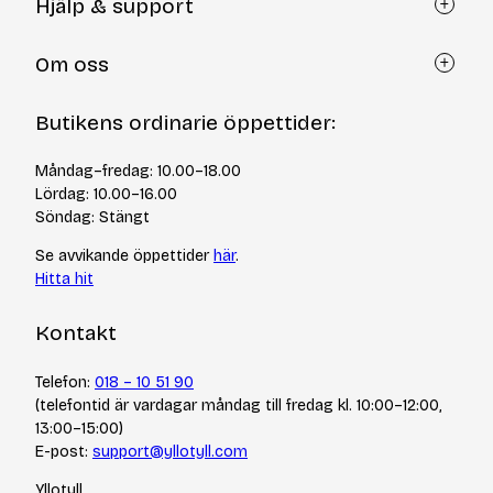
Hjälp & support
Kundtjänst
Om oss
Återköp via formulär
Kontakt
Om Yllotyll
Butikens ordinarie öppettider:
Frågor och svar
Kurser & events
Cookiepolicy
Tips & tekniker
Måndag–fredag: 10.00–18.00
Integritetspolicy
Varumärken
Lördag: 10.00–16.00
Jobba hos oss
Söndag: Stängt
Se avvikande öppettider
här
.
Hitta hit
Kontakt
Telefon:
018 – 10 51 90
(telefontid är vardagar måndag till fredag kl. 10:00–12:00,
13:00–15:00)
E-post:
support@yllotyll.com
Yllotyll