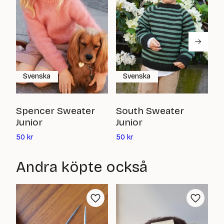
Svenska
Svenska
C
Spencer Sweater
South Sweater
J
Junior
Junior
Det
Det
5
50
kr
50
kr
nuvarande
nuvarande
priset
priset
Andra köpte också
är:
är:
50
50
kr
kr