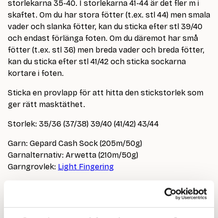
storlekarna 35-40. I storlekarna 41-44 är det fler m i
skaftet. Om du har stora fötter (t.ex. stl 44) men smala
vader och slanka fötter, kan du sticka efter stl 39/40
och endast förlänga foten. Om du däremot har små
fötter (t.ex. stl 36) men breda vader och breda fötter,
kan du sticka efter stl 41/42 och sticka sockarna
kortare i foten.
Sticka en provlapp för att hitta den stickstorlek som
ger rätt masktäthet.
Storlek: 35/36 (37/38) 39/40 (41/42) 43/44
Garn: Gepard Cash Sock (205m/50g)
Garnalternativ: Arwetta (210m/50g)
Garngrovlek:
Light Fingering
Åtgång: 100 (100) 100 (100) 150g
Strumpstickor: 2.50 mm