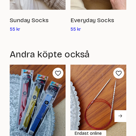
S
Sunday Socks
Everyday Socks
Det
Det
2
55
kr
55
kr
nuvarande
nuvarande
priset
priset
är:
är:
Andra köpte också
55
55
kr
kr
Endast online