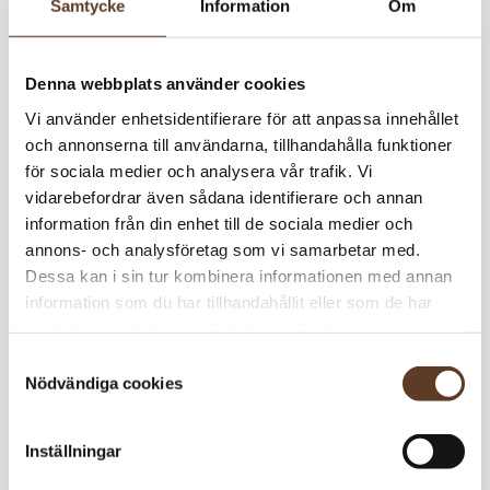
Samtycke
Information
Om
Masktäthet: 30 m = 10 cm
På bild stickad i Cash Sock från Gepard i färgen 101
Denna webbplats använder cookies
Råvit.
Vi använder enhetsidentifierare för att anpassa innehållet
och annonserna till användarna, tillhandahålla funktioner
Arwetta – 102 Black (Lager: 8)
för sociala medier och analysera vår trafik. Vi
vidarebefordrar även sådana identifierare och annan
P
information från din enhet till de sociala medier och
S
annons- och analysföretag som vi samarbetar med.
Rekommenderade tillbehör
m
Dessa kan i sin tur kombinera informationen med annan
information som du har tillhandahållit eller som de har
Strumpstickor Zing – 2.50 mm, 15 cm (74 kr)
samlat in när du har använt deras tjänster.
Samtyckesval
Nödvändiga cookies
Prisspecifikation
Namn
Pris/st
Antal
Total
Inställningar
Penny Socks
55 kr
1
55 kr