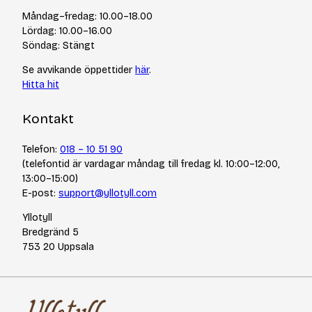
Cookiepolicy
Tips & tekniker
Måndag–fredag: 10.00–18.00
Integritetspolicy
Varumärken
Lördag: 10.00–16.00
Jobba hos oss
Söndag: Stängt
Se avvikande öppettider
här
.
Hitta hit
Kontakt
Telefon:
018 – 10 51 90
(telefontid är vardagar måndag till fredag kl. 10:00–12:00,
13:00–15:00)
E-post:
support@yllotyll.com
Yllotyll
Bredgränd 5
753 20 Uppsala