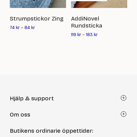
R
Strumpstickor Zing
AddiNovel
Rundsticka
74
74
kr
–
84
kr
119
kr
–
183
kr
Hjälp & support
Kundtjänst
Om oss
Återköp via formulär
Kontakt
Om Yllotyll
Butikens ordinarie öppettider:
Frågor och svar
Kurser & events