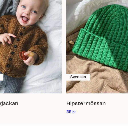
Svenska
rjackan
Hipstermössan
Det
55
kr
ande
nuvarande
priset