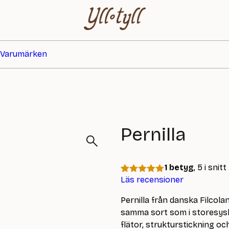
Varumärken
Pernilla
1 betyg
, 5 i snitt
Läs recensioner
Betygsatt
1
5
av 5
baserat på
Pernilla från danska Filcola
kundrecension
samma sort som i storesysko
flätor, strukturstickning oc