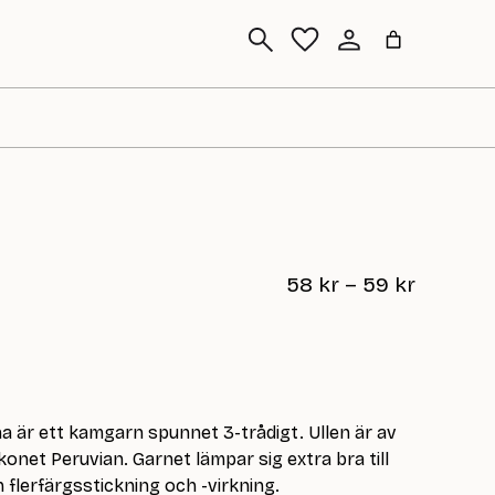
Sök
P
58
kr
–
59
kr
r
i
s
i
na är ett kamgarn spunnet 3-trådigt. Ullen är av
n
net Peruvian. Garnet lämpar sig extra bra till
t
h flerfärgsstickning och -virkning.