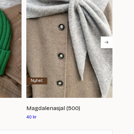
Nyhet
Endast
Magdalenasjal (500)
Addi 
Det
40
kr
89
kr
–
nuvarande
priset