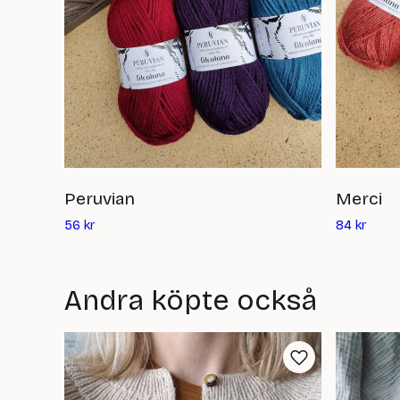
Peruvian
Merci
Det
Det
56
kr
84
kr
nuvarande
nuvar
priset
priset
är:
är:
Andra köpte också
56
84
kr
kr