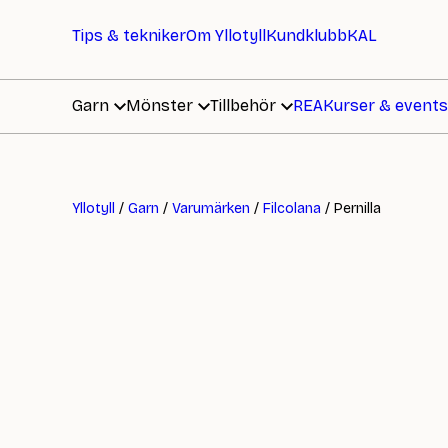
Tips & tekniker
Om Yllotyll
Kundklubb
KAL
Garn
Mönster
Tillbehör
REA
Kurser & events
Yllotyll
/
Garn
/
Varumärken
/
Filcolana
/ Pernilla