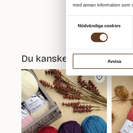
med annan information som du 
Samtyckesval
Nödvändiga cookies
Du kanske också gillar
Avvisa