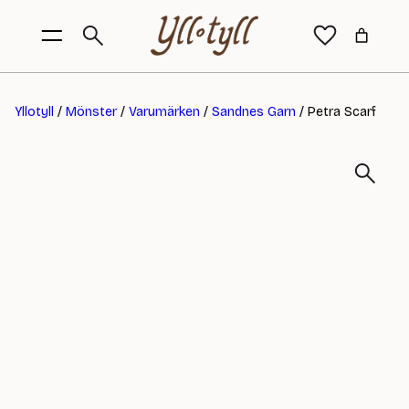
Yllotyll
/
Mönster
/
Varumärken
/
Sandnes Garn
/ Petra Scarf