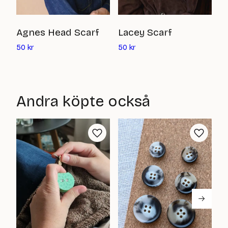
T
Agnes Head Scarf
Lacey Scarf
Det
Det
5
50
kr
50
kr
nuvarande
nuvarande
priset
priset
är:
är:
50
50
Andra köpte också
kr
kr