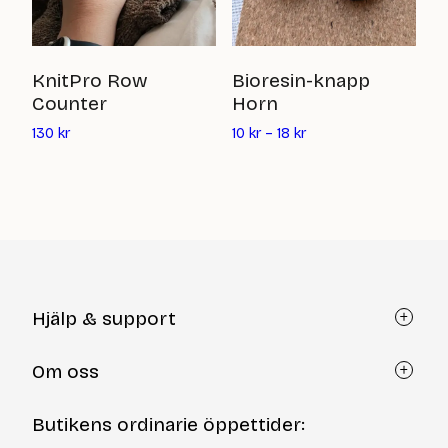
B
KnitPro Row
Bioresin-knapp
R
Counter
Horn
Det
5
130
kr
10
kr
–
18
kr
nuvarande
priset
är:
130
kr
Hjälp & support
Kundtjänst
Om oss
Återköp via formulär
Kontakt
Om Yllotyll
Butikens ordinarie öppettider:
Frågor och svar
Kurser & events