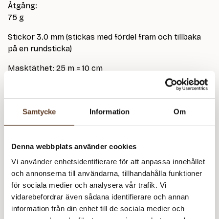
Åtgång:
75 g
Stickor 3.0 mm (stickas med fördel fram och tillbaka
på en rundsticka)
Masktäthet: 25 m = 10 cm
På bild stickad i Cashmere Dark navy 5882, Matcha
9564 och Beige melange 3021
Samtycke
Information
Om
Detta mönster kräver att du köper minst
3
garn från
Denna webbplats använder cookies
Sandnes Garn
Vi använder enhetsidentifierare för att anpassa innehållet
Sandnes Cashmere – 5882 Dark Navy (Lager: 15)
och annonserna till användarna, tillhandahålla funktioner
för sociala medier och analysera vår trafik. Vi
Pe
vidarebefordrar även sådana identifierare och annan
Sc
information från din enhet till de sociala medier och
Rekommenderade tillbehör
m