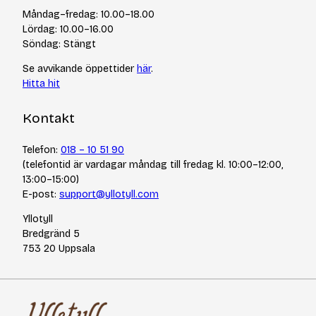
Cookiepolicy
Tips & tekniker
Måndag–fredag: 10.00–18.00
Integritetspolicy
Varumärken
Lördag: 10.00–16.00
Jobba hos oss
Söndag: Stängt
Se avvikande öppettider
här
.
Hitta hit
Kontakt
Telefon:
018 – 10 51 90
(telefontid är vardagar måndag till fredag kl. 10:00–12:00,
13:00–15:00)
E-post:
support@yllotyll.com
Yllotyll
Bredgränd 5
753 20 Uppsala