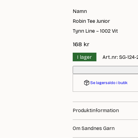
Namn
Robin Tee Junior
Tynn Line – 1002 Vit
168
kr
I lager
Art.nr: SG-124
Se lagersaldo i butik
Produktinformation
GARN:
Om Sandnes Garn
Tynn Line