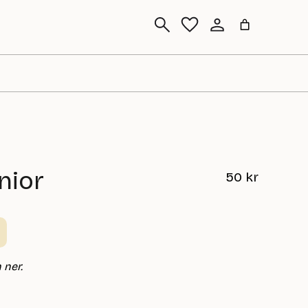
Sök
nior
50
kr
 ner.