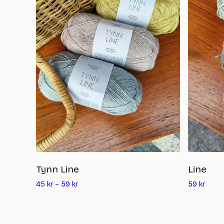
Tynn Line
Line
Det
45
kr
–
59
kr
59
kr
nuvar
priset
är: