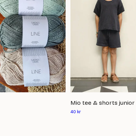
Mio tee & shorts junior
Det
40
kr
ande
nuvarande
priset
är: