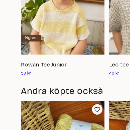
Nyhet
Rowan Tee Junior
Leo tee 
Det
Det
50
kr
40
kr
nuvarande
nuvar
priset
priset
Andra köpte också
är:
är:
50
40
kr
kr