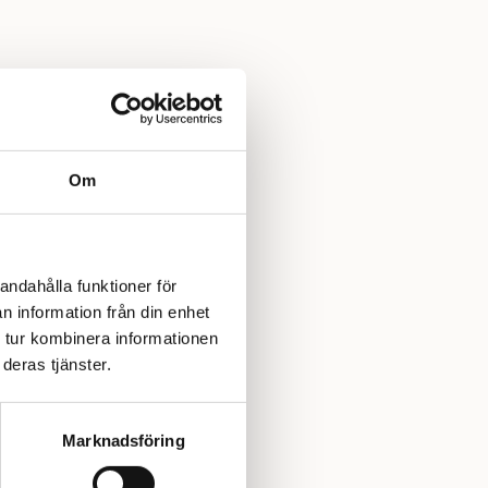
a kvalitet och rika tradition. Sedan starten 1888 i Norge
utmärkt kvalitet och är idag norra Europas största
n. Varumärket erbjuder en stor variation av garn som
a stickare och är särskilt uppskattat för sina hållbara,
Yllotyll har vi ett stort urval av garner, mönster och
Om
andahålla funktioner för
n information från din enhet
 tur kombinera informationen
deras tjänster.
Marknadsföring