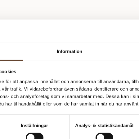
FÖRESLAGNA STICKOR:
Sandnes Garn är känt för sin hög
2.50 och 3.00 mm
har Sandnes producerat garn av 
producent av handstickningsgar
MASKTÄTHET:
passar både nybörjare och erfarn
27 m = 10 cm
mjuka och slitstarka garner. Hos 
tillbehör från Sandnes!
SVÅRIGHETSGRAD:
★★☆☆☆
Information
cookies
e för att anpassa innehållet och annonserna till användarna, tillh
vår trafik. Vi vidarebefordrar även sådana identifierare och anna
nnons- och analysföretag som vi samarbetar med. Dessa kan i sin
har tillhandahållit eller som de har samlat in när du har använt 
Inställningar
Analys- & statistikändamål