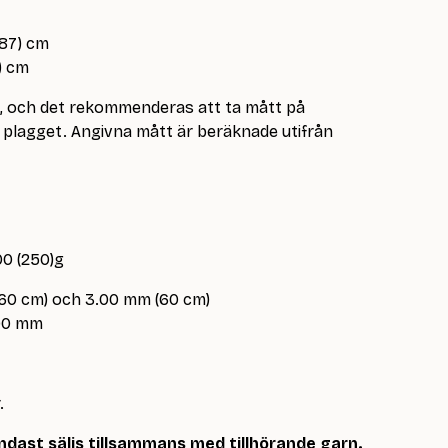
(87) cm
) cm
e, och det rekommenderas att ta mått på
lagget. Angivna mått är beräknade utifrån
00 (250)g
 60 cm) och 3.00 mm (60 cm)
.00 mm
.
dast säljs tillsammans med tillhörande garn.