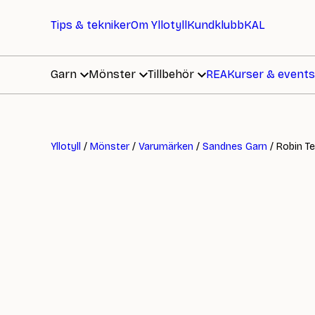
Tips & tekniker
Om Yllotyll
Kundklubb
KAL
Garn
Mönster
Tillbehör
REA
Kurser & events
Yllotyll
/
Mönster
/
Varumärken
/
Sandnes Garn
/ Robin Te