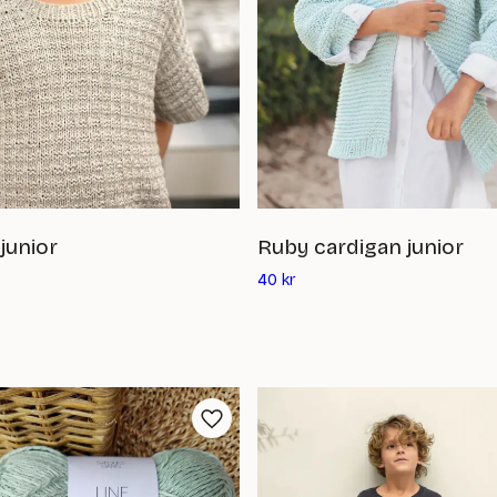
junior
Ruby cardigan junior
Det
40
kr
ande
nuvarande
priset
är:
40
kr