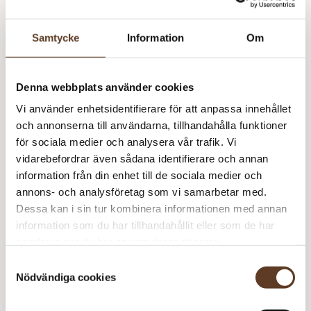
färgen Djup Burgunder 4372.
Samtycke
Information
Om
Double Sunday – 4372 Burgundy (Lager: 40)
Denna webbplats använder cookies
Sc
Vi använder enhetsidentifierare för att anpassa innehållet
Ca
och annonserna till användarna, tillhandahålla funktioner
Rekommenderade tillbehör
m
för sociala medier och analysera vår trafik. Vi
Addi Classic Lace Rundstickor – 2.50 mm, 40 cm (89
vidarebefordrar även sådana identifierare och annan
kr)
information från din enhet till de sociala medier och
Addi Classic Lace Rundstickor – 2.50 mm, 80 cm (89
annons- och analysföretag som vi samarbetar med.
kr)
Dessa kan i sin tur kombinera informationen med annan
Addi Classic Lace Rundstickor – 3.00 mm, 40 cm (89
information som du har tillhandahållit eller som de har
kr)
samlat in när du har använt deras tjänster.
Addi Classic Lace Rundstickor – 3.00 mm, 60 cm (89
Samtyckesval
kr)
Nödvändiga cookies
Addi Classic Lace Rundstickor – 3.00 mm, 80 cm (89
kr)