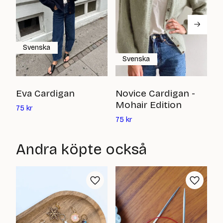
Svenska
Svenska
S
Eva Cardigan
Novice Cardigan -
Mohair Edition
Det
7
75
kr
nuvarande
Det
75
kr
priset
nuvarande
är:
priset
Andra köpte också
75
är:
kr
75
kr