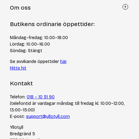
Kundtjänst
Om oss
Återköp via formulär
Kontakt
Om Yllotyll
Butikens ordinarie öppettider:
Frågor och svar
Kurser & events
Cookiepolicy
Tips & tekniker
Måndag–fredag: 10.00–18.00
Integritetspolicy
Varumärken
Lördag: 10.00–16.00
Jobba hos oss
Söndag: Stängt
Se avvikande öppettider
här
.
Hitta hit
Kontakt
Telefon:
018 – 10 51 90
(telefontid är vardagar måndag till fredag kl. 10:00–12:00,
13:00–15:00)
E-post:
support@yllotyll.com
Yllotyll
Bredgränd 5