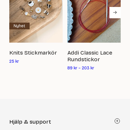
Nyhet
D
Knits Stickmarkör
Addi Classic Lace
Rundstickor
Det
6
25
kr
nuvarande
89
kr
–
203
kr
priset
är:
25
kr
Hjälp & support