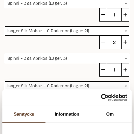
Spinni – 39s Aprikos (Lager: 3)
S
S
Isager Silk Mohair – 0 Pärlemor (Lager: 21)
m
S
S
Spinni – 39s Aprikos (Lager: 3)
m
S
S
Isager Silk Mohair – 0 Pärlemor (Lager: 21)
m
S
S
Spinni – 39s Aprikos (Lager: 3)
Samtycke
Information
Om
m
S