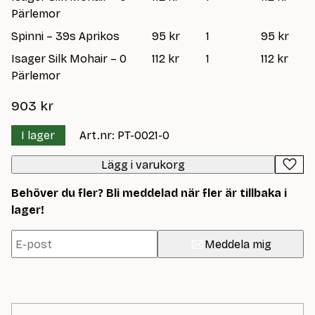
Pärlemor
Spinni – 39s Aprikos
95 kr
1
95 kr
Isager Silk Mohair – 0
112 kr
1
112 kr
Pärlemor
903
kr
I lager
Art.nr: PT-0021-0
Lägg i varukorg
Behöver du fler? Bli meddelad när fler är tillbaka i
lager!
Meddela mig