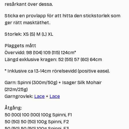
resårkant över dessa.
Sticka en provlapp för att hitta den stickstorlek som
ger rätt masktäthet.
Storlek: XS (S) M (L) XL
Plaggets mått
Övervidd: 98 (104) 109 (115) 124cm*
Längd exklusive kragen: 52 (55) 57 (60) 64cm
* Inklusive ca 13-14cm rörelsevidd (positive ease).
Garn: Spinni (300m/50g) + Isager Silk Mohair
(212m/25g)
Garngrovlek:
Lace
+
Lace
Åtgång:
50 (100) 100 (100) 100g Spinni, F1
50 (50) 50 (50) 100g Spinni, F2
50 (50) 50 (50) 100g Spinni, F3