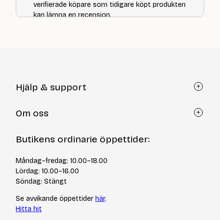
verifierade köpare som tidigare köpt produkten
kan lämna en recension.
Hjälp & support
Kundtjänst
Om oss
Återköp via formulär
Kontakt
Om Yllotyll
Butikens ordinarie öppettider:
Frågor och svar
Kurser & events
Cookiepolicy
Tips & tekniker
Måndag–fredag: 10.00–18.00
Integritetspolicy
Varumärken
Lördag: 10.00–16.00
Jobba hos oss
Söndag: Stängt
Se avvikande öppettider
här
.
Hitta hit