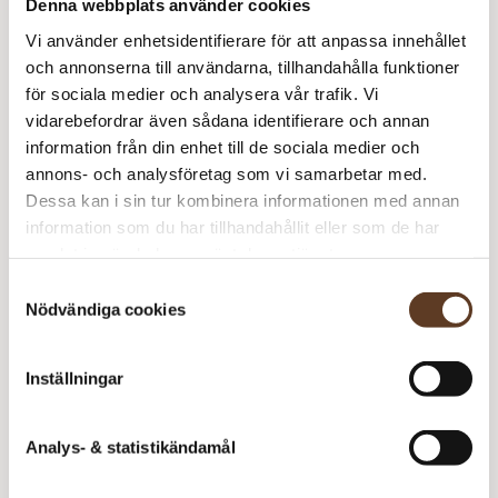
S
Denna webbplats använder cookies
Isager Silk Mohair – 0 Pärlemor (Lager: 21)
m
Vi använder enhetsidentifierare för att anpassa innehållet
och annonserna till användarna, tillhandahålla funktioner
S
för sociala medier och analysera vår trafik. Vi
S
vidarebefordrar även sådana identifierare och annan
Spinni – 39s Aprikos (Lager: 3)
m
information från din enhet till de sociala medier och
annons- och analysföretag som vi samarbetar med.
S
Dessa kan i sin tur kombinera informationen med annan
S
information som du har tillhandahållit eller som de har
Isager Silk Mohair – 0 Pärlemor (Lager: 21)
m
samlat in när du har använt deras tjänster.
S
Samtyckesval
S
Nödvändiga cookies
Rekommenderade tillbehör
m
Addi Classic Rundstickor – 3.00 mm, 40
– Slut i
Inställningar
cm (89 kr)
lager
Addi Classic Rundstickor – 4.00 mm, 60 cm (99 kr)
Analys- & statistikändamål
Addi Classic Rundstickor – 4.00 mm, 80 cm (99 kr)