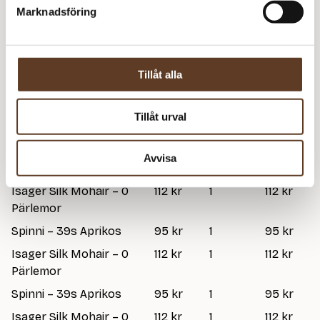
Marknadsföring
Strumpstickor Zing – 3.00 mm, 20 cm (74 kr)
Strumpstickor Zing – 4.00 mm, 20 cm (78 kr)
Tillåt alla
Prisspecifikation
Tillåt urval
Namn
Pris/st
Antal
Total
Sekvens Sweater
75 kr
1
75 kr
Avvisa
Spinni – 39s Aprikos
95 kr
1
95 kr
Isager Silk Mohair – 0
112 kr
1
112 kr
Pärlemor
Spinni – 39s Aprikos
95 kr
1
95 kr
Isager Silk Mohair – 0
112 kr
1
112 kr
Pärlemor
Spinni – 39s Aprikos
95 kr
1
95 kr
Isager Silk Mohair – 0
112 kr
1
112 kr