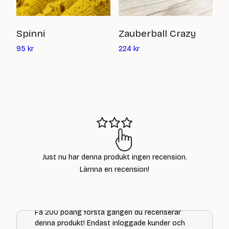
P
Spinni
Zauberball Crazy
Det
Det
4
95
kr
224
kr
nuvarande
nuvarande
priset
priset
är:
är:
95
224
kr
kr
Just nu har denna produkt ingen recension.
Lämna en recension!
Få 200 poäng första gången du recenserar
denna produkt! Endast inloggade kunder och