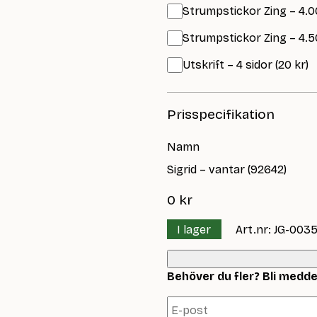
Strumpstickor Zing – 4.0
Strumpstickor Zing – 4.5
Utskrift – 4 sidor (20 kr)
Prisspecifikation
Namn
Sigrid – vantar (92642)
0
kr
I lager
Art.nr: JG-003
Behöver du fler? Bli meddela