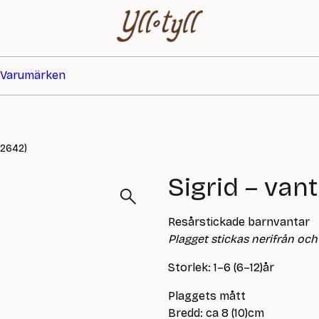
Varumärken
92642)
Sigrid – van
Resårstickade barnvantar
Plagget stickas nerifrån och 
Storlek: 1–6 (6–12)år
Plaggets mått
Bredd: ca 8 (10)cm