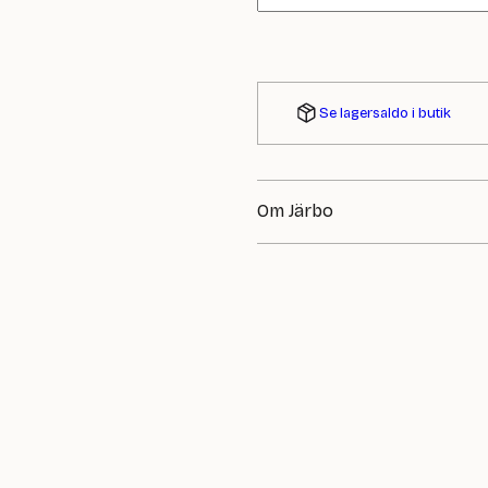
Se lagersaldo i butik
Om Järbo
Järbo, tidigare känt som Järbo G
tillverka och sälja garn och stic
utanför Sandviken och har en lån
Vi erbjuder ett brett sortiment 
garner.