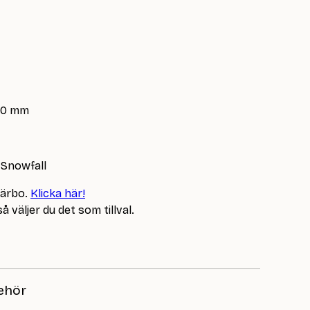
.50 mm
y Snowfall
Järbo.
Klicka här!
 väljer du det som tillval.
ehör