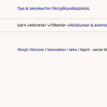
Tips & tekniker
Om Yllotyll
Kundklubb
KAL
Garn
Mönster
Tillbehör
REA
Kurser & events
Yllotyll
/
Mönster
/
Varumärken
/
Järbo
/ Sigrid – vantar (