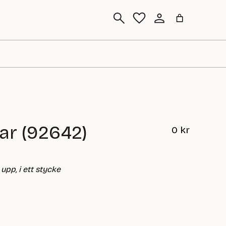
Sök
tar (92642)
0
kr
upp, i ett stycke