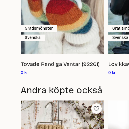
Gratismönster
Gratism
Svenska
Svenska
Tovade Randiga Vantar (92261)
Lovikka
Det
Det
0
kr
0
kr
nuvarande
nuvara
priset
priset
Andra köpte också
är:
är:
0
0
kr
kr