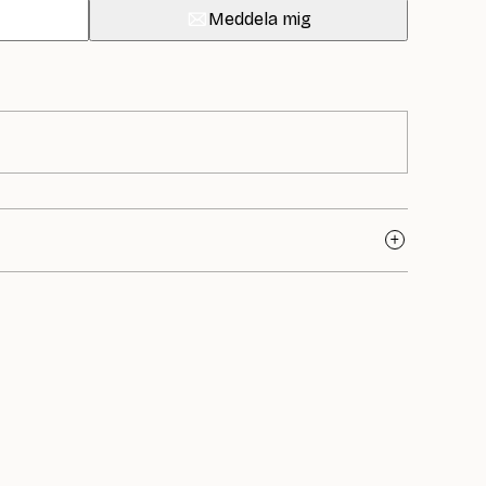
Meddela mig
a kvalitet och rika tradition. Sedan starten 1888 i Norge
utmärkt kvalitet och är idag norra Europas största
n. Varumärket erbjuder en stor variation av garn som
a stickare och är särskilt uppskattat för sina hållbara,
Yllotyll har vi ett stort urval av garner, mönster och