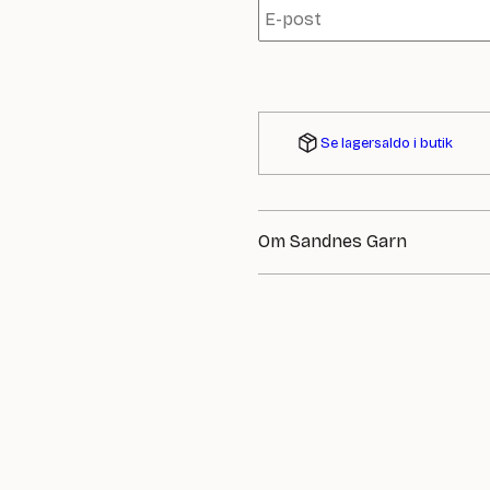
Se lagersaldo i butik
Om Sandnes Garn
Sandnes Garn är känt för sin hög
har Sandnes producerat garn av 
producent av handstickningsgar
passar både nybörjare och erfarn
mjuka och slitstarka garner. Hos 
tillbehör från Sandnes!