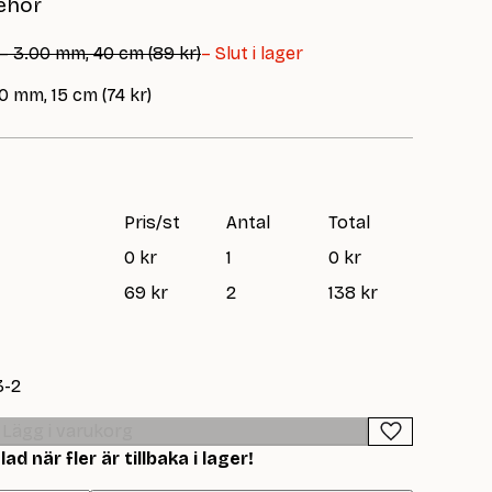
ehör
 – 3.00 mm, 40 cm (89 kr)
– Slut i lager
0 mm, 15 cm (74 kr)
Pris/st
Antal
Total
0 kr
1
0 kr
69 kr
2
138 kr
3-2
Lägg i varukorg
d när fler är tillbaka i lager!