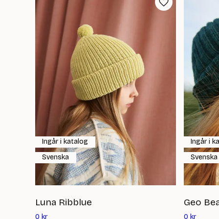
Ingår i katalog
Ingår i k
Svenska
Svenska
Luna Ribblue
Geo Bea
Det
Det
0
kr
0
kr