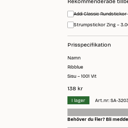
Rekommenderade tillb
Addi Classic Rundstickor
Strumpstickor Zing – 3.0
Prisspecifikation
Namn
Ribblue
Sisu – 1001 Vit
138
kr
I lager
Art.nr: SA-320
Behöver du fler? Bli meddela