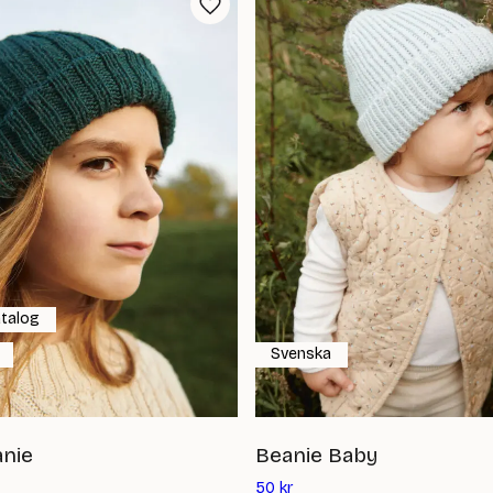
atalog
Svenska
nie
Beanie Baby
Det
50
kr