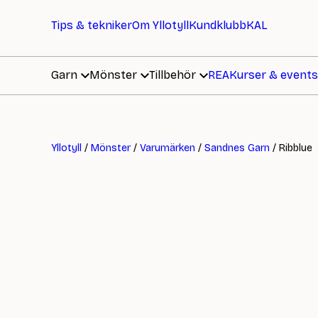
Tips & tekniker
Om Yllotyll
Kundklubb
KAL
Garn
Mönster
Tillbehör
REA
Kurser & events
Yllotyll
/
Mönster
/
Varumärken
/
Sandnes Garn
/ Ribblue