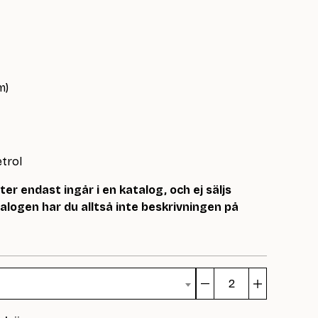
m)
etrol
r endast ingår i en katalog, och ej säljs
logen har du alltså inte beskrivningen på
Ribblue
mängd