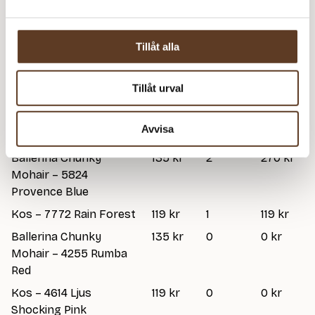
(174 kr)
lager
Strumpstickor Zing – 6.00 mm, 15 cm (84 kr)
Tillåt alla
Prisspecifikation
Tillåt urval
Namn
Pris/st
Antal
Total
Avvisa
Skye Sweater Junior
50 kr
1
50 kr
Ballerina Chunky
135 kr
2
270 kr
Mohair – 5824
Provence Blue
Kos – 7772 Rain Forest
119 kr
1
119 kr
Ballerina Chunky
135 kr
0
0 kr
Mohair – 4255 Rumba
Red
Kos – 4614 Ljus
119 kr
0
0 kr
Shocking Pink