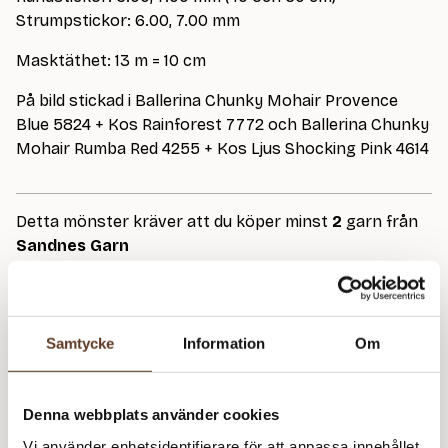
Strumpstickor: 6.00, 7.00 mm
Masktäthet: 13 m = 10 cm
På bild stickad i Ballerina Chunky Mohair Provence
Blue 5824 + Kos Rainforest 7772 och Ballerina Chunky
Mohair Rumba Red 4255 + Kos Ljus Shocking Pink 4614
Detta mönster kräver att du köper minst
2
garn från
Sandnes Garn
Ballerina Chunky Mohair – 5824 Provence Blue (Lager: 26)
S
Samtycke
Information
Om
S
Kos – 7772 Rain Forest (Lager: 19)
Ju
m
Denna webbplats använder cookies
S
Vi använder enhetsidentifierare för att anpassa innehållet