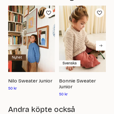
av garn som passar både nybörjare och erfarna stickare och
är särskilt uppskattat för sina hållbara, mjuka och slitstarka
garner. Hos Yllotyll har vi ett stort urval av garner, mönster och
tillbehör från Sandnes!
Nyhet
Svenska
K
Nilo Sweater Junior
Bonnie Sweater
J
Junior
Det
50
kr
nuvarande
Det
5
50
kr
priset
nuvarande
är:
priset
Andra köpte också
50
är: