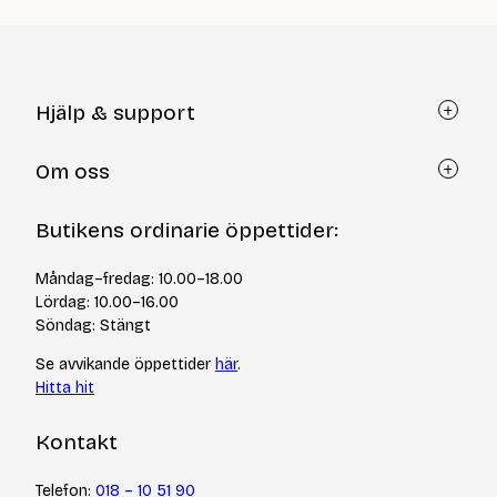
Hjälp & support
Kundtjänst
Om oss
Återköp via formulär
Kontakt
Om Yllotyll
Butikens ordinarie öppettider:
Frågor och svar
Kurser & events
Cookiepolicy
Tips & tekniker
Måndag–fredag: 10.00–18.00
Integritetspolicy
Varumärken
Lördag: 10.00–16.00
Jobba hos oss
Söndag: Stängt
Se avvikande öppettider
här
.
Hitta hit
Kontakt
Telefon:
018 – 10 51 90