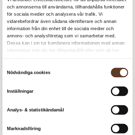
S
och annonserna till användarna, tillhandahålla funktioner
Ballerina Chunky Mohair – 4255 Rumba Red (Lager: 28)
Ju
för sociala medier och analysera vår trafik. Vi
m
vidarebefordrar även sådana identifierare och annan
S
information från din enhet till de sociala medier och
S
annons- och analysföretag som vi samarbetar med.
Kos – 4614 Ljus Shocking Pink (Lager: 22)
Ju
Dessa kan i sin tur kombinera informationen med annan
m
S
information som du har tillhandahållit eller som de har
S
samlat in när du har använt deras tjänster.
Rekommenderade tillbehör
Ju
Samtyckesval
m
Nödvändiga cookies
Addi Classic Lace Rundstickor – 6.00 mm, 40 cm (119
kr)
Addi Classic Lace Rundstickor – 6.00 mm, 60 cm (119
Inställningar
kr)
Addi Classic Lace Rundstickor – 7.00 mm, 40 cm (119
kr)
Analys- & statistikändamål
Addi Classic Lace Rundstickor – 7.00 mm, 60 cm (119
kr)
Marknadsföring
Strumpstickor Symfonie – 7.00 mm, 15 cm
– Slut i