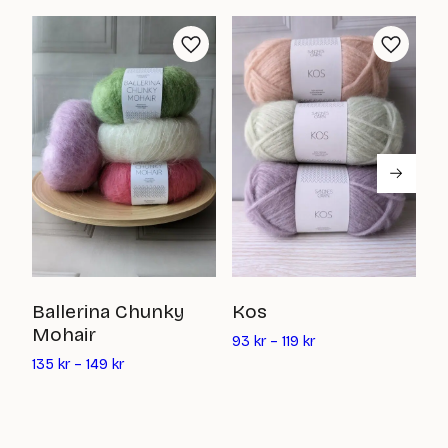
kr
50
kr
L
Ballerina Chunky
Kos
Mohair
5
93
kr
–
119
kr
135
kr
–
149
kr