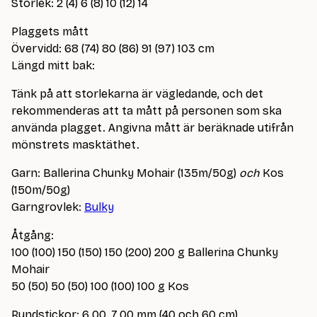
Storlek: 2 (4) 6 (8) 10 (12) 14
Plaggets mått
Övervidd: 68 (74) 80 (86) 91 (97) 103 cm
Längd mitt bak:
Tänk på att storlekarna är vägledande, och det
rekommenderas att ta mått på personen som ska
använda plagget. Angivna mått är beräknade utifrån
mönstrets masktäthet.
Garn: Ballerina Chunky Mohair (135m/50g)
och
Kos
(150m/50g)
Garngrovlek:
Bulky
Åtgång:
100 (100) 150 (150) 150 (200) 200 g Ballerina Chunky
Mohair
50 (50) 50 (50) 100 (100) 100 g Kos
Rundstickor: 6.00, 7.00 mm (40 och 60 cm)