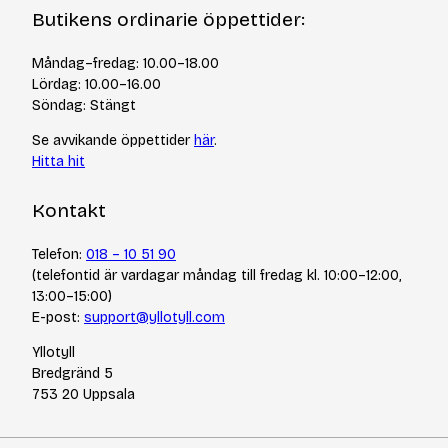
Kontakt
Om Yllotyll
Butikens ordinarie öppettider:
Frågor och svar
Kurser & events
Cookiepolicy
Tips & tekniker
Måndag–fredag: 10.00–18.00
Integritetspolicy
Varumärken
Lördag: 10.00–16.00
Jobba hos oss
Söndag: Stängt
Se avvikande öppettider
här
.
Hitta hit
Kontakt
Telefon:
018 – 10 51 90
(telefontid är vardagar måndag till fredag kl. 10:00–12:00,
13:00–15:00)
E-post:
support@yllotyll.com
Yllotyll
Bredgränd 5
753 20 Uppsala