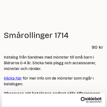
Smårollinger 1714
90
kr
Katalog från Sandnes med mönster till små barn i
åldrarna 0-4 år. Sticka hela plagg och accessoarer,
mönster och ränder.
Klicka här
för mer info om de mönster som ingår i
katalogen.
Observera att katalogen endast säljs tillsammans
med minst 4 nystan Sandnes-garn.