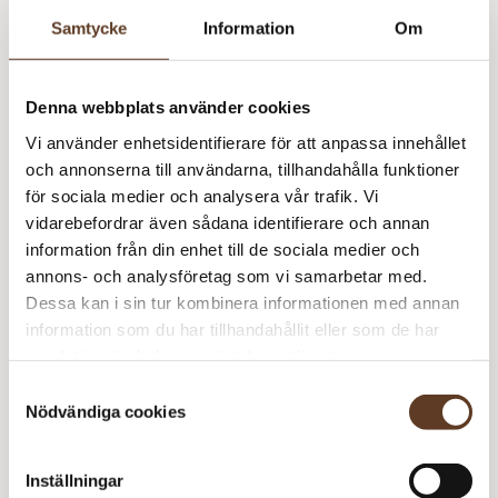
Samtycke
Information
Om
Prisspecifikation
Namn
Pris/st
Antal
Total
Denna webbplats använder cookies
Smårollinger 1714
90 kr
1
90 kr
Vi använder enhetsidentifierare för att anpassa innehållet
och annonserna till användarna, tillhandahålla funktioner
90
kr
för sociala medier och analysera vår trafik. Vi
vidarebefordrar även sådana identifierare och annan
I lager
Art.nr: SA-9800-0
information från din enhet till de sociala medier och
Lägg i varukorg
annons- och analysföretag som vi samarbetar med.
Dessa kan i sin tur kombinera informationen med annan
Behöver du fler? Bli meddelad när fler är tillbaka i
information som du har tillhandahållit eller som de har
lager!
samlat in när du har använt deras tjänster.
Samtyckesval
Meddela mig
Nödvändiga cookies
Inställningar