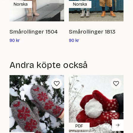
Norska
Norska
S
Smårollinger 1504
Smårollinger 1813
Det
Det
9
90
kr
90
kr
nuvarande
nuvarande
priset
priset
är:
är:
Andra köpte också
90
90
kr
kr
PDF