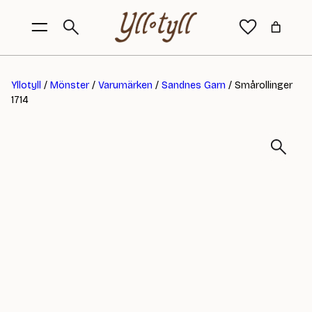
Yllotyll
/
Mönster
/
Varumärken
/
Sandnes Garn
/ Smårollinger
1714