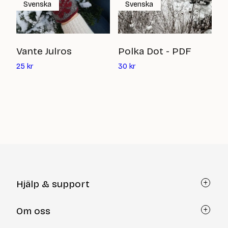
Svenska
Svenska
S
Vante Julros
Polka Dot - PDF
Det
Det
0
25
kr
30
kr
nuvarande
nuvarande
priset
priset
är:
är:
25
30
kr
kr
Hjälp & support
Kundtjänst
Om oss
Återköp via formulär