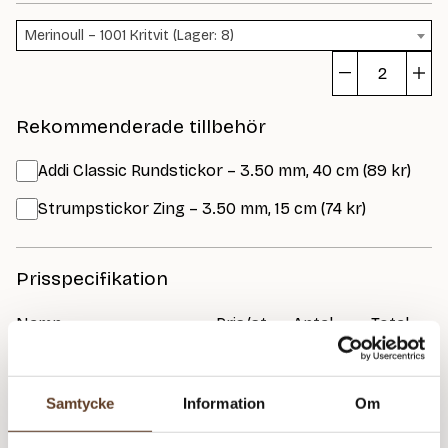
Merinoull – 1001 Kritvit (Lager: 8)
L
Ri
Rekommenderade tillbehör
m
Addi Classic Rundstickor – 3.50 mm, 40 cm (89 kr)
Strumpstickor Zing – 3.50 mm, 15 cm (74 kr)
Prisspecifikation
Namn
Pris/st
Antal
Total
Katalog: Smart og
90 kr
1
90 kr
Merinoull 2307
Samtycke
Information
Om
Luna Ribblue
0 kr
1
0 kr
Merinoull – 1001 Kritvit
79 kr
2
158 kr