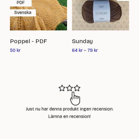
PDF
Svenska
T
Poppel - PDF
Sunday
Det
8
50
kr
64
kr
–
79
kr
nuvarande
priset
är:
50
kr
Just nu har denna produkt ingen recension.
Lämna en recension!