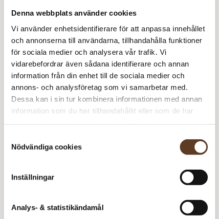
Denna webbplats använder cookies
248
kr
Vi använder enhetsidentifierare för att anpassa innehållet
I lager
Art.nr: SA-7602-2
och annonserna till användarna, tillhandahålla funktioner
för sociala medier och analysera vår trafik. Vi
Lägg i varukorg
vidarebefordrar även sådana identifierare och annan
information från din enhet till de sociala medier och
Behöver du fler? Bli meddelad när fler är tillbaka i
annons- och analysföretag som vi samarbetar med.
lager!
Dessa kan i sin tur kombinera informationen med annan
information som du har tillhandahållit eller som de har
Meddela mig
samlat in när du har använt deras tjänster.
Samtyckesval
Nödvändiga cookies
Se lagersaldo i butik
Inställningar
Analys- & statistikändamål
Om Sandnes Garn