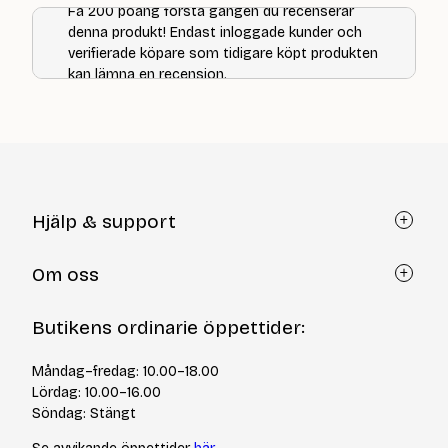
Få 200 poäng första gången du recenserar
denna produkt! Endast inloggade kunder och
verifierade köpare som tidigare köpt produkten
kan lämna en recension.
Hjälp & support
Kundtjänst
Om oss
Återköp via formulär
Kontakt
Om Yllotyll
Butikens ordinarie öppettider:
Frågor och svar
Kurser & events
Cookiepolicy
Tips & tekniker
Måndag–fredag: 10.00–18.00
Integritetspolicy
Varumärken
Lördag: 10.00–16.00
Jobba hos oss
Söndag: Stängt