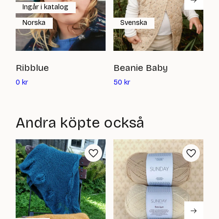
Ingår i katalog
Norska
Svenska
G
Ribblue
Beanie Baby
Det
Det
0
0
kr
50
kr
nuvarande
nuvarande
priset
priset
är:
är:
Andra köpte också
0
50
kr
kr