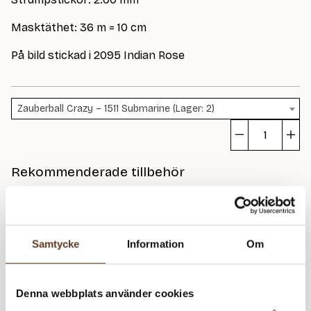
Masktäthet: 36 m = 10 cm
På bild stickad i 2095 Indian Rose
Zauberball Crazy – 1511 Submarine (Lager: 2)
S
fr
Rekommenderade tillbehör
M
m
Strumpstickor Zing – 2.00 mm, 15 cm (74 kr)
Samtycke
Information
Om
Prisspecifikation
Namn
Pris/st
Antal
Total
Denna webbplats använder cookies
Sockor från Marjum
25 kr
1
25 kr