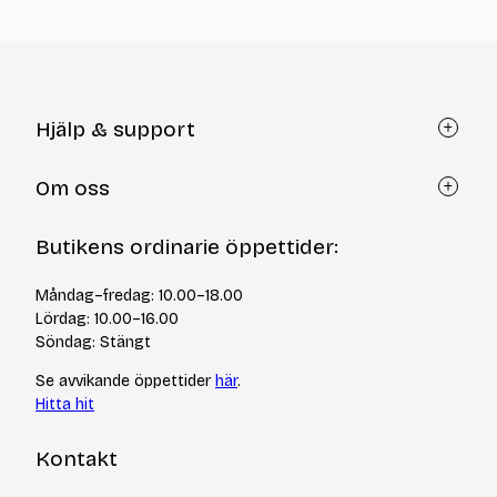
Hjälp & support
Kundtjänst
Om oss
Återköp via formulär
Kontakt
Om Yllotyll
Butikens ordinarie öppettider:
Frågor och svar
Kurser & events
Cookiepolicy
Tips & tekniker
Måndag–fredag: 10.00–18.00
Integritetspolicy
Varumärken
Lördag: 10.00–16.00
Jobba hos oss
Söndag: Stängt
Se avvikande öppettider
här
.
Hitta hit
Kontakt