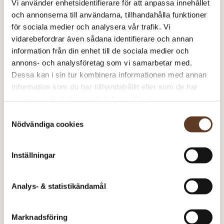
Vi använder enhetsidentifierare för att anpassa innehållet
Zauberball Crazy – 1511
224 kr
1
224 kr
och annonserna till användarna, tillhandahålla funktioner
Submarine
för sociala medier och analysera vår trafik. Vi
vidarebefordrar även sådana identifierare och annan
249
kr
information från din enhet till de sociala medier och
annons- och analysföretag som vi samarbetar med.
I lager
Art.nr: KU-0003-0
Dessa kan i sin tur kombinera informationen med annan
Lägg i varukorg
information som du har tillhandahållit eller som de har
samlat in när du har använt deras tjänster.
Behöver du fler? Bli meddelad när fler är tillbaka i
Samtyckesval
lager!
Nödvändiga cookies
Meddela mig
Inställningar
Analys- & statistikändamål
Se lagersaldo i butik
Marknadsföring