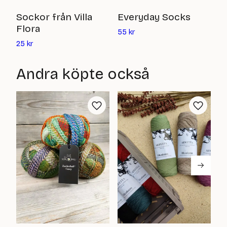
S
Sockor från Villa
Everyday Socks
Flora
Det
5
55
kr
nuvarande
Det
25
kr
priset
nuvarande
är:
priset
Andra köpte också
55
är:
kr
25
kr