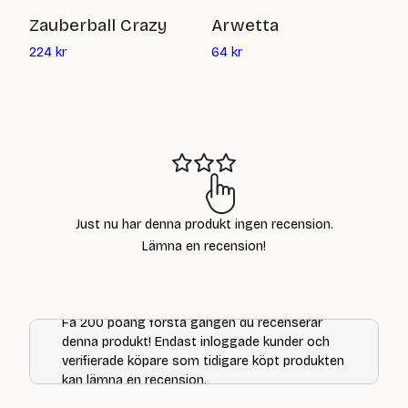
P
Zauberball Crazy
Arwetta
Det
Det
4
224
kr
64
kr
nuvarande
nuvarande
priset
priset
är:
är:
224
64
kr
kr
Just nu har denna produkt ingen recension.
Lämna en recension!
Få 200 poäng första gången du recenserar
denna produkt! Endast inloggade kunder och
verifierade köpare som tidigare köpt produkten
kan lämna en recension.