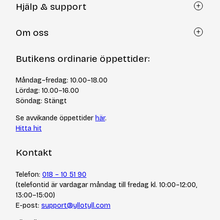
Hjälp & support
Kundtjänst
Om oss
Återköp via formulär
Kontakt
Om Yllotyll
Butikens ordinarie öppettider:
Frågor och svar
Kurser & events
Cookiepolicy
Tips & tekniker
Måndag–fredag: 10.00–18.00
Integritetspolicy
Varumärken
Lördag: 10.00–16.00
Jobba hos oss
Söndag: Stängt
Se avvikande öppettider
här
.
Hitta hit
Kontakt
Telefon:
018 – 10 51 90
(telefontid är vardagar måndag till fredag kl. 10:00–12:00,
13:00–15:00)
E-post:
support@yllotyll.com