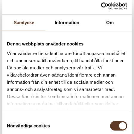
kr)
lager
Strumpstickor Zing – 4.00 mm, 20 cm (78 kr)
Samtycke
Information
Om
Prisspecifikation
Denna webbplats använder cookies
Namn
Pris/st
Antal
Total
Vi använder enhetsidentifierare för att anpassa innehållet
Marian T-Skjorte
0 kr
1
0 kr
och annonserna till användarna, tillhandahålla funktioner
Line – 1002 Vit
59 kr
2
118 kr
för sociala medier och analysera vår trafik. Vi
vidarebefordrar även sådana identifierare och annan
Line – 1002 Vit
59 kr
2
118 kr
information från din enhet till de sociala medier och
annons- och analysföretag som vi samarbetar med.
236
kr
Dessa kan i sin tur kombinera informationen med annan
I lager
Art.nr: SA-3502-2
information som du har tillhandahållit eller som de har
samlat in när du har använt deras tjänster.
Lägg i varukorg
Samtyckesval
Nödvändiga cookies
Behöver du fler? Bli meddelad när fler är tillbaka i