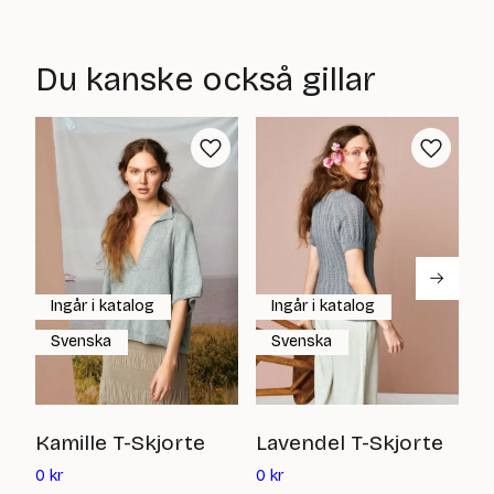
Du kanske också gillar
Ingår i katalog
Ingår i katalog
Svenska
Svenska
H
Kamille T-Skjorte
Lavendel T-Skjorte
Det
Det
0
0
kr
0
kr