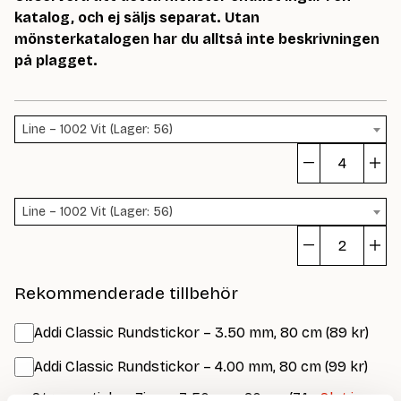
katalog, och ej säljs separat. Utan
mönsterkatalogen har du alltså inte beskrivningen
på plagget.
Line – 1002 Vit (Lager: 56)
Ma
T-
Line – 1002 Vit (Lager: 56)
Sk
m
Ma
T-
Rekommenderade tillbehör
Sk
m
Addi Classic Rundstickor – 3.50 mm, 80 cm (89 kr)
Addi Classic Rundstickor – 4.00 mm, 80 cm (99 kr)
Strumpstickor Zing – 3.50 mm, 20 cm (74
– Slut i