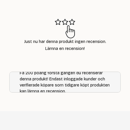
är:
59
kr
Just nu har denna produkt ingen recension.
Lämna en recension!
Få 200 poäng första gången du recenserar
denna produkt! Endast inloggade kunder och
verifierade köpare som tidigare köpt produkten
kan lämna en recension.