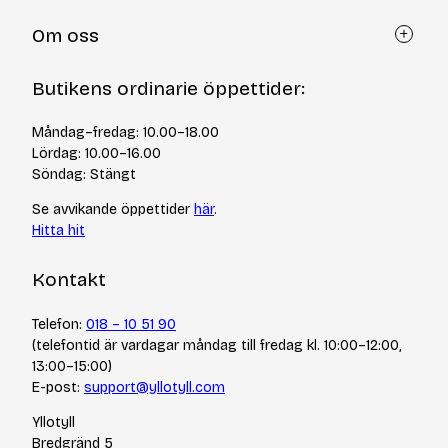
Kundtjänst
Om oss
Återköp via formulär
Kontakt
Om Yllotyll
Butikens ordinarie öppettider:
Frågor och svar
Kurser & events
Cookiepolicy
Tips & tekniker
Måndag–fredag: 10.00–18.00
Integritetspolicy
Varumärken
Lördag: 10.00–16.00
Jobba hos oss
Söndag: Stängt
Se avvikande öppettider
här
.
Hitta hit
Kontakt
Telefon:
018 – 10 51 90
(telefontid är vardagar måndag till fredag kl. 10:00–12:00,
13:00–15:00)
E-post:
support@yllotyll.com
Yllotyll
Bredgränd 5