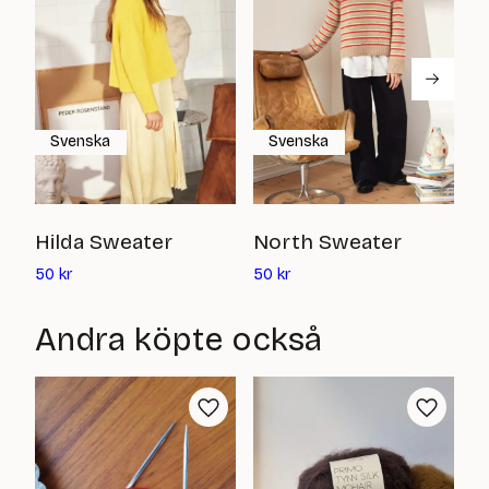
Svenska
Svenska
H
Hilda Sweater
North Sweater
Det
Det
5
50
kr
50
kr
nuvarande
nuvarande
priset
priset
Andra köpte också
är:
är:
50
50
kr
kr