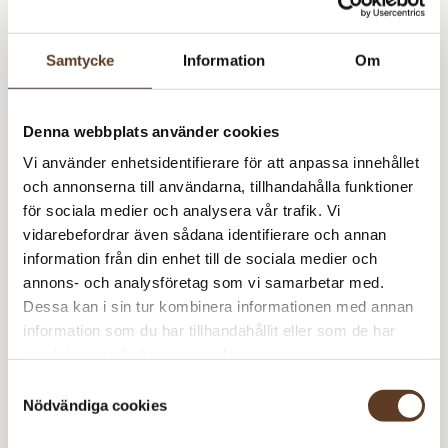
Mohair 5581 Djup Marinblå
Samtycke
Information
Om
Detta mönster kräver att du köper minst
4
garn från
Sandnes Garn
Denna webbplats använder cookies
Sunday – 1001 True White (Lager: 5)
Vi använder enhetsidentifierare för att anpassa innehållet
och annonserna till användarna, tillhandahålla funktioner
S
för sociala medier och analysera vår trafik. Vi
S
vidarebefordrar även sådana identifierare och annan
Tynn Silk Mohair – 1012 Natur (Lager: 19)
m
information från din enhet till de sociala medier och
annons- och analysföretag som vi samarbetar med.
S
Dessa kan i sin tur kombinera informationen med annan
S
Rekommenderade tillbehör
information som du har tillhandahållit eller som de har
m
samlat in när du har använt deras tjänster.
Addi Classic Rundstickor – 2.50 mm, 40 cm (89 kr)
Samtyckesval
Nödvändiga cookies
Addi Classic Rundstickor – 3.00 mm, 40
– Slut i
cm (89 kr)
lager