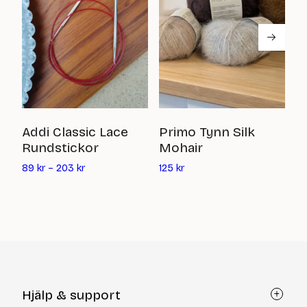
S
Addi Classic Lace
Primo Tynn Silk
Rundstickor
Mohair
6
Det
89
kr
–
203
kr
125
kr
nuvarande
priset
är:
125
kr
Hjälp & support