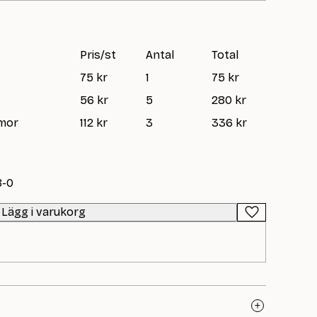
Pris/st
Antal
Total
75 kr
1
75 kr
56 kr
5
280 kr
emor
112 kr
3
336 kr
8-0
Lägg i varukorg