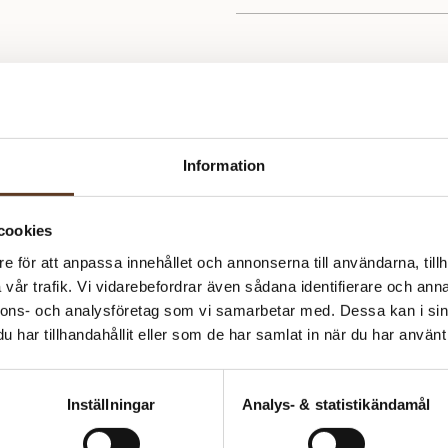
PetiteKnit är ett av de mest o
sina tidlösa, nordiska mönster m
tröjor till väskor, skapade med 
Information
cookies
e för att anpassa innehållet och annonserna till användarna, tillh
vår trafik. Vi vidarebefordrar även sådana identifierare och anna
nnons- och analysföretag som vi samarbetar med. Dessa kan i sin
har tillhandahållit eller som de har samlat in när du har använt 
Inställningar
Analys- & statistikändamål