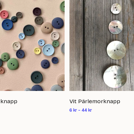
sknapp
Vit Pärlemorknapp
6
kr
–
44
kr