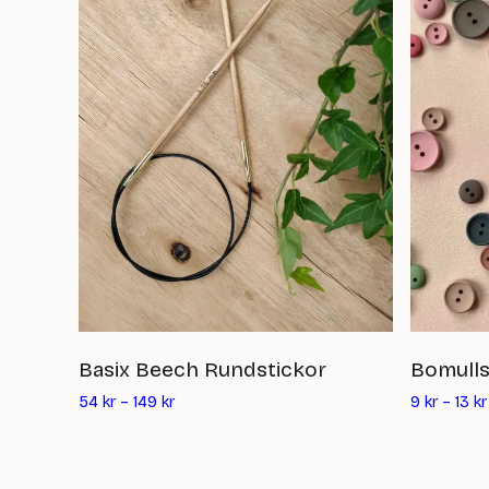
Basix Beech Rundstickor
Bomull
54
kr
–
149
kr
9
kr
–
13
kr