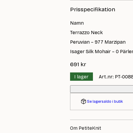
Prisspecifikation
Namn
Terrazzo Neck
Peruvian – 977 Marzipan
Isager Silk Mohair – 0 Pärl
691
kr
I lager
Art.nr: PT-008
Se lagersaldo i butik
Om PetiteKnit