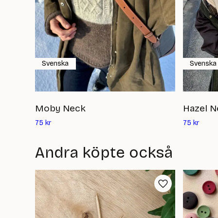
Svenska
Svenska
Moby Neck
Hazel N
Det
Det
75
kr
75
kr
nuvarande
nuvar
priset
priset
Andra köpte också
är:
är:
75
75
kr
kr