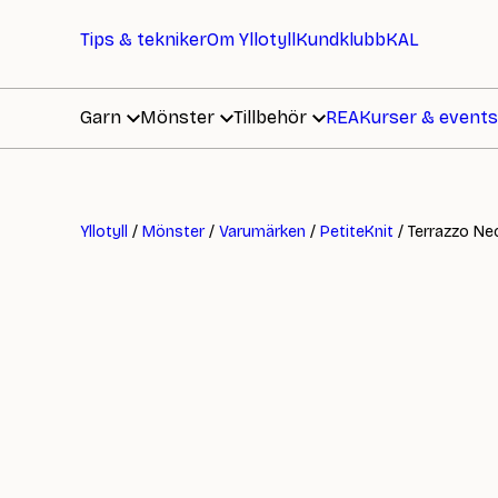
Tips & tekniker
Om Yllotyll
Kundklubb
KAL
Garn
Mönster
Tillbehör
REA
Kurser & events
Yllotyll
/
Mönster
/
Varumärken
/
PetiteKnit
/ Terrazzo Ne