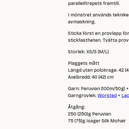
parallelltrapets framtill.
I mönstret används tekniker
avmaskning.
Sticka först en provlapp för
stickfastheten. Tvätta prov
Storlek: XS/S (M/L)
Plaggets mått
Längd utan polokrage: 42 (
Axelbredd: 40 (42) cm
Garn: Peruvian (100m/50g) +
Garngrovlek:
Worsted
+
La
Åtgång:
250 (250)g Peruvian
75 (75)g Isager Silk Mohair