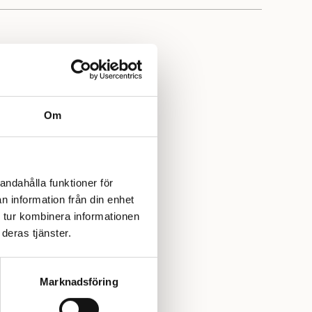
mtyckta varumärkena inom modern stickning – älskat för
ed stilren design. Här hittar du stickmönster för allt från
tanke på både nybörjare och vana stickare.
Om
andahålla funktioner för
n information från din enhet
 tur kombinera informationen
deras tjänster.
Marknadsföring