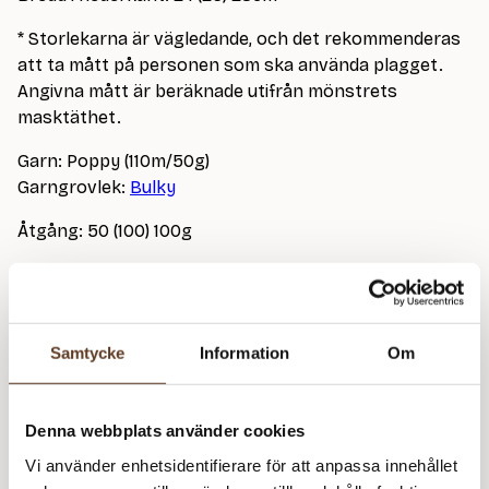
* Storlekarna är vägledande, och det rekommenderas
att ta mått på personen som ska använda plagget.
Angivna mått är beräknade utifrån mönstrets
masktäthet.
Garn: Poppy (110m/50g)
Garngrovlek:
Bulky
Åtgång: 50 (100) 100g
Rundstickor: 5.00mm (60cm)
Strumpstickor: 4.50mm
Masktäthet: 14 m = 10 cm
Samtycke
Information
Om
På bild stickad i Poppy 1011 Spring Leaf
Denna webbplats använder cookies
Vi använder enhetsidentifierare för att anpassa innehållet
Detta mönster kräver att du köper minst
1
garn från