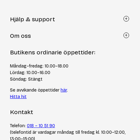
Hjälp & support
Kundtjänst
Om oss
Återköp via formulär
Kontakt
Om Yllotyll
Butikens ordinarie öppettider:
Frågor och svar
Kurser & events
Cookiepolicy
Tips & tekniker
Måndag–fredag: 10.00–18.00
Integritetspolicy
Varumärken
Lördag: 10.00–16.00
Jobba hos oss
Söndag: Stängt
Se avvikande öppettider
här
.
Hitta hit
Kontakt
Telefon:
018 – 10 51 90
(telefontid är vardagar måndag till fredag kl. 10:00–12:00,
13:00–15:00)