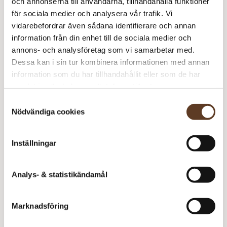
och annonserna till användarna, tillhandahålla funktioner
Sandnes Garn
för sociala medier och analysera vår trafik. Vi
Poppy – 1010 Tutti Frutti (Lager: 26)
vidarebefordrar även sådana identifierare och annan
information från din enhet till de sociala medier och
T
annons- och analysföretag som vi samarbetar med.
N
Dessa kan i sin tur kombinera informationen med annan
Rekommenderade tillbehör
Ju
information som du har tillhandahållit eller som de har
m
samlat in när du har använt deras tjänster.
Addi Classic Rundstickor – 5.00 mm, 60 cm (99 kr)
Samtyckesval
Nödvändiga cookies
Strumpstickor Zing – 4.50 mm, 20 cm (78 kr)
Inställningar
Prisspecifikation
Namn
Pris/st
Antal
Total
Analys- & statistikändamål
Theo Neck Junior
50 kr
1
50 kr
Poppy – 1010 Tutti Frutti
119 kr
1
119 kr
Marknadsföring
169
kr