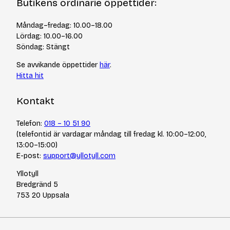
Butikens ordinarie öppettider:
Frågor och svar
Kurser & events
Cookiepolicy
Tips & tekniker
Måndag–fredag: 10.00–18.00
Integritetspolicy
Varumärken
Lördag: 10.00–16.00
Jobba hos oss
Söndag: Stängt
Se avvikande öppettider
här
.
Hitta hit
Kontakt
Telefon:
018 – 10 51 90
(telefontid är vardagar måndag till fredag kl. 10:00–12:00,
13:00–15:00)
E-post:
support@yllotyll.com
Yllotyll
Bredgränd 5
753 20 Uppsala