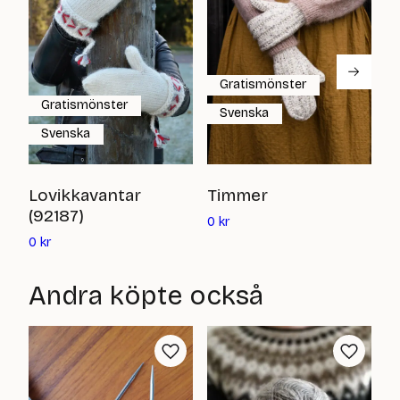
Gratismönster
Gratismönster
Svenska
Svenska
K
Lovikkavantar
Timmer
(
(92187)
Det
0
kr
nuvarande
Det
0
0
kr
priset
nuvarande
är:
priset
Andra köpte också
0
är:
kr
0
kr