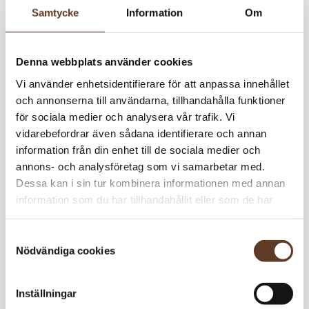
To
m
Samtycke
Information
Om
Ra
Léttlopi – 0051 White (Lager: 9)
Va
(9
Denna webbplats använder cookies
To
m
Vi använder enhetsidentifierare för att anpassa innehållet
Ra
Léttlopi – 0051 White (Lager: 9)
och annonserna till användarna, tillhandahålla funktioner
Va
för sociala medier och analysera vår trafik. Vi
(9
To
vidarebefordrar även sådana identifierare och annan
m
Ra
information från din enhet till de sociala medier och
Rekommenderade tillbehör
Va
annons- och analysföretag som vi samarbetar med.
(9
Dessa kan i sin tur kombinera informationen med annan
Strumpstickor Zing – 4.00 mm, 15 cm (78 kr)
m
information som du har tillhandahållit eller som de har
samlat in när du har använt deras tjänster.
Utskrift – 3 sidor (15 kr)
Samtyckesval
Nödvändiga cookies
Prisspecifikation
Inställningar
Namn
Pris/st
Antal
Total