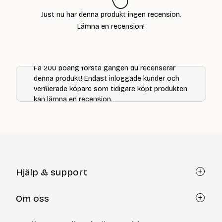
Just nu har denna produkt ingen recension.
Lämna en recension!
Få 200 poäng första gången du recenserar
denna produkt! Endast inloggade kunder och
verifierade köpare som tidigare köpt produkten
kan lämna en recension.
Hjälp & support
Kundtjänst
Om oss
Återköp via formulär
Kontakt
Om Yllotyll