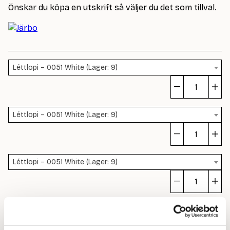
Önskar du köpa en utskrift så väljer du det som tillval.
Léttlopi – 0051 White (Lager: 9)
To
Ra
Léttlopi – 0051 White (Lager: 9)
Va
(9
To
m
Ra
Léttlopi – 0051 White (Lager: 9)
Va
(9
To
m
Ra
Léttlopi – 0051 White (Lager: 9)
Va
(9