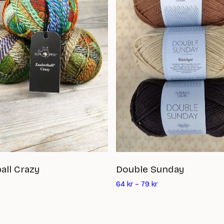
all Crazy
Double Sunday
64
kr
–
79
kr
rande
t