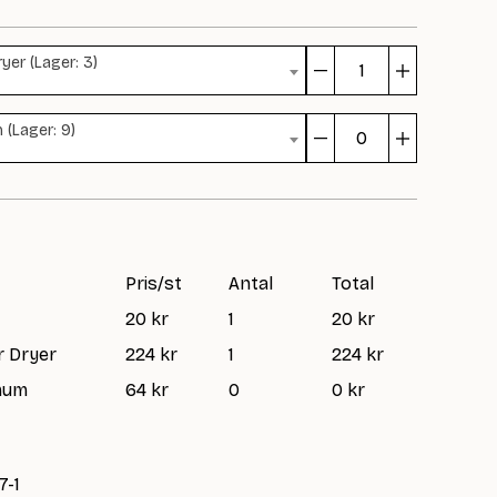
yer (Lager: 3)
Tuve
mängd
(Lager: 9)
Tuve
mängd
Pris/st
Antal
Total
20 kr
1
20 kr
r Dryer
224 kr
1
224 kr
mum
64 kr
0
0 kr
7-1