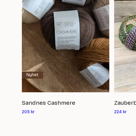
Nyhet
Sandnes Cashmere
Zauberb
Det
Det
205
kr
224
kr
nuvarande
nuva
priset
prise
är:
är: