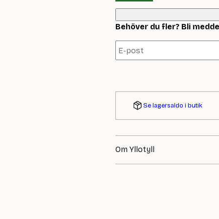
Behöver du fler? Bli meddela
Se lagersaldo i butik
Om Yllotyll
Under Yllotylls egna varumärke 
sätt att sticka, välja garn och by
som känns helt hemma hos Yllot