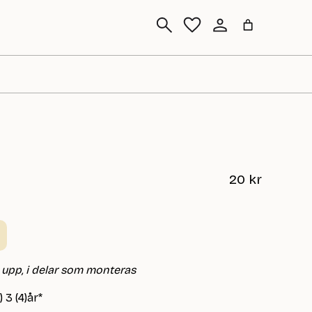
Sök
20
kr
 upp, i delar som monteras
 3 (4)år*