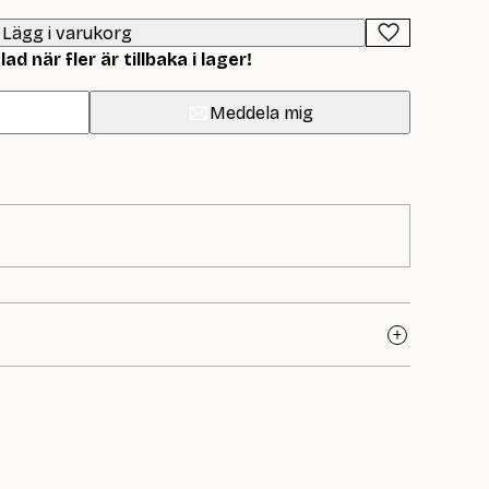
Lägg i varukorg
d när fler är tillbaka i lager!
Meddela mig
samlar vi produkter som är framtagna för att passa vårt
gga projekt. Ett naturligt val när du vill ha ett uttryck
yll.