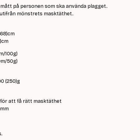
 mått på personen som ska använda plagget.
utifrån mönstrets masktäthet.
 (68)cm
9)cm
0m/100g)
10m/50g)
00 (250)g
 för att få rätt masktäthet
12mm
s.