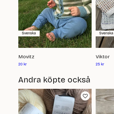
Svenska
Svenska
Movitz
Viktor
Det
Det
20
kr
25
kr
nuvarande
nuvar
priset
priset
Andra köpte också
är:
är:
20
25
kr
kr