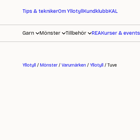
Tips & tekniker
Om Yllotyll
Kundklubb
KAL
Garn
Mönster
Tillbehör
REA
Kurser & events
Yllotyll
/
Mönster
/
Varumärken
/
Yllotyll
/ Tuve