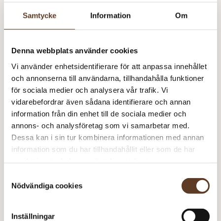
Detta mönster kräver att du köper minst
1
garn från
Samtycke
Information
Om
Isager
Isager Tweed – Oak (Lager: 20)
Denna webbplats använder cookies
Vi använder enhetsidentifierare för att anpassa innehållet
Tw
och annonserna till användarna, tillhandahålla funktioner
m
Isager Silk Mohair – 0 Pärlemor (Lager: 30)
för sociala medier och analysera vår trafik. Vi
vidarebefordrar även sådana identifierare och annan
Tw
information från din enhet till de sociala medier och
m
annons- och analysföretag som vi samarbetar med.
Rekommenderade tillbehör
Dessa kan i sin tur kombinera informationen med annan
information som du har tillhandahållit eller som de har
Parstickor Bambu – 4.00 mm, 35 cm (65 kr)
samlat in när du har använt deras tjänster.
Parstickor Bambu – 4.50 mm, 35 cm (65 kr)
Samtyckesval
Nödvändiga cookies
Basix Beech Rundstickor – 4.00 mm, 40 cm (54 kr)
Inställningar