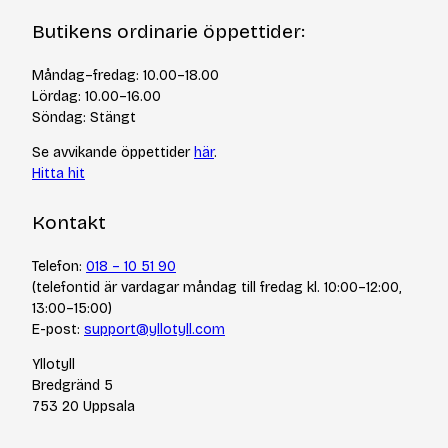
Kontakt
Om Yllotyll
Butikens ordinarie öppettider:
Frågor och svar
Kurser & events
Cookiepolicy
Tips & tekniker
Måndag–fredag: 10.00–18.00
Integritetspolicy
Varumärken
Lördag: 10.00–16.00
Jobba hos oss
Söndag: Stängt
Se avvikande öppettider
här
.
Hitta hit
Kontakt
Telefon:
018 – 10 51 90
(telefontid är vardagar måndag till fredag kl. 10:00–12:00,
13:00–15:00)
E-post:
support@yllotyll.com
Yllotyll
Bredgränd 5
753 20 Uppsala