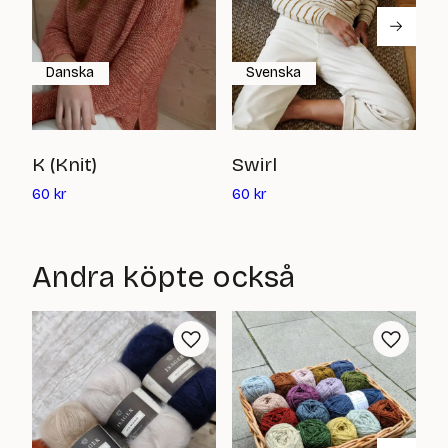
Danska
Svenska
C
K (Knit)
Swirl
Det
Det
6
60
kr
60
kr
nuvarande
nuvarande
priset
priset
är:
är:
Andra köpte också
60
60
kr
kr