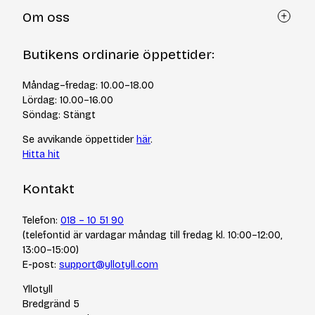
Kundtjänst
Om oss
Återköp via formulär
Kontakt
Om Yllotyll
Butikens ordinarie öppettider:
Frågor och svar
Kurser & events
Cookiepolicy
Tips & tekniker
Måndag–fredag: 10.00–18.00
Integritetspolicy
Varumärken
Lördag: 10.00–16.00
Jobba hos oss
Söndag: Stängt
Se avvikande öppettider
här
.
Hitta hit
Kontakt
Telefon:
018 – 10 51 90
(telefontid är vardagar måndag till fredag kl. 10:00–12:00,
13:00–15:00)
E-post:
support@yllotyll.com
Yllotyll
Bredgränd 5