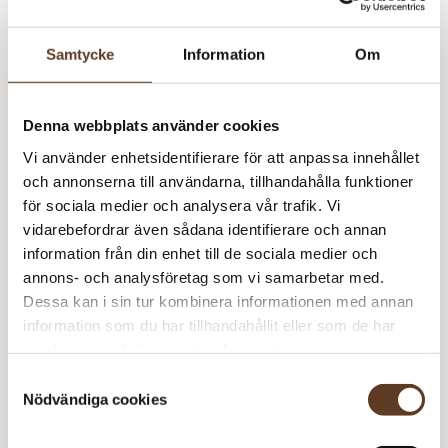
Art.nr: OT-7800-0
Samtycke
Information
Om
Tygkasse
Lägg till i varukorg
Rauma
Garn
Denna webbplats använder cookies
19 i lager
mängd
Vi använder enhetsidentifierare för att anpassa innehållet
och annonserna till användarna, tillhandahålla funktioner
för sociala medier och analysera vår trafik. Vi
vidarebefordrar även sådana identifierare och annan
Se lagersaldo i butik
information från din enhet till de sociala medier och
annons- och analysföretag som vi samarbetar med.
Dessa kan i sin tur kombinera informationen med annan
Om Rauma Garn
information som du har tillhandahållit eller som de har
samlat in när du har använt deras tjänster.
Rauma Garn har sedan starten 1927 varit synonymt med
Samtyckesval
högkvalitativa garner och en stark förankring i norska
Nödvändiga cookies
hantverkstraditioner. Deras garner, som tillverkas av 100%
Du kanske också gillar
norsk ull, har i decennier varit uppskattade för sin hållbarhet,
mångsidighet och genuina kvalitet.