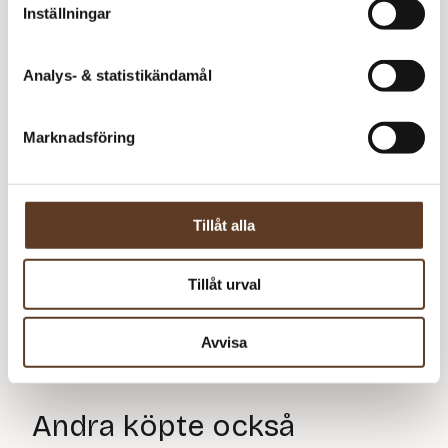
Inställningar
Analys- & statistikändamål
Marknadsföring
Tillåt alla
Nyhet
Tillåt urval
K
Yllotyll Basic Tote
Yllotyll Tygkasse
Bag
2025
Avvisa
14
Det
Det
59
kr
229
kr
nuvarande
nuvarande
priset
priset
Andra köpte också
är:
är: