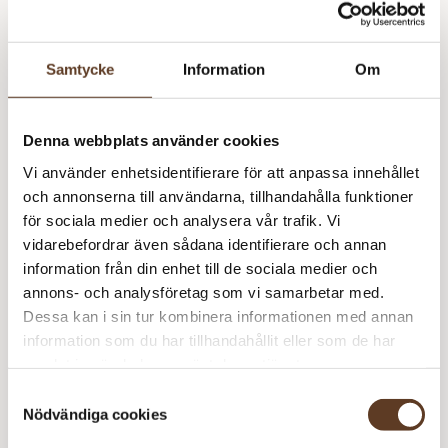
Namn
Pris/st
Antal
Total
Tynn Peer Gynt 2212
90 kr
1
90 kr
Samtycke
Information
Om
90
kr
Slutsåld
Art.nr: SA-6600-2
Denna webbplats använder cookies
Lägg i varukorg
Vi använder enhetsidentifierare för att anpassa innehållet
och annonserna till användarna, tillhandahålla funktioner
Behöver du fler? Bli meddelad när fler är tillbaka i
för sociala medier och analysera vår trafik. Vi
lager!
vidarebefordrar även sådana identifierare och annan
information från din enhet till de sociala medier och
Meddela mig
annons- och analysföretag som vi samarbetar med.
Dessa kan i sin tur kombinera informationen med annan
information som du har tillhandahållit eller som de har
samlat in när du har använt deras tjänster.
Se lagersaldo i butik
Samtyckesval
Nödvändiga cookies