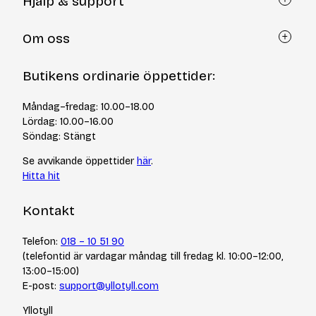
Hjälp & support
Kundtjänst
Om oss
Återköp via formulär
Kontakt
Om Yllotyll
Butikens ordinarie öppettider:
Frågor och svar
Kurser & events
Cookiepolicy
Tips & tekniker
Måndag–fredag: 10.00–18.00
Integritetspolicy
Varumärken
Lördag: 10.00–16.00
Jobba hos oss
Söndag: Stängt
Se avvikande öppettider
här
.
Hitta hit
Kontakt
Telefon:
018 – 10 51 90
(telefontid är vardagar måndag till fredag kl. 10:00–12:00,
13:00–15:00)
E-post:
support@yllotyll.com
Yllotyll