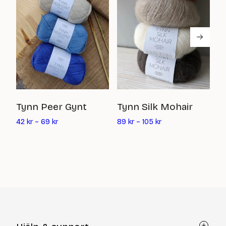
M
Tynn Peer Gynt
Tynn Silk Mohair
8
42
kr
–
69
kr
89
kr
–
105
kr