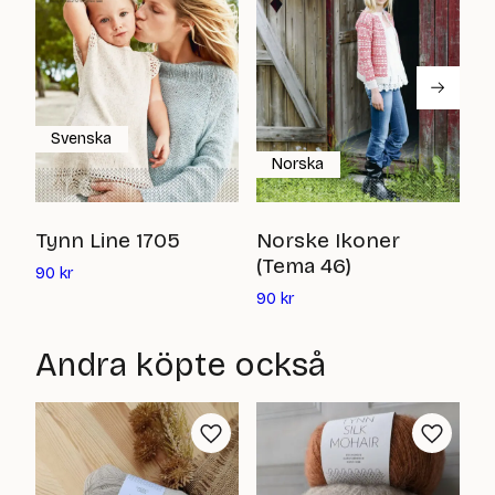
Svenska
Norska
A
Tynn Line 1705
Norske Ikoner
ti
(Tema 46)
Det
90
kr
nuvarande
Det
6
90
kr
priset
nuvarande
är:
priset
Andra köpte också
90
är:
kr
90
kr