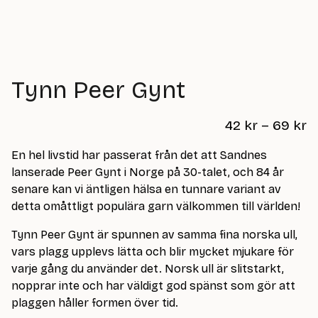
Tynn Peer Gynt
P
42
kr
–
69
kr
r
En hel livstid har passerat från det att Sandnes
i
lanserade Peer Gynt i Norge på 30-talet, och 84 år
s
senare kan vi äntligen hälsa en tunnare variant av
i
detta omåttligt populära garn välkommen till världen!
n
Tynn Peer Gynt är spunnen av samma fina norska ull,
t
vars plagg upplevs lätta och blir mycket mjukare för
e
varje gång du använder det. Norsk ull är slitstarkt,
nopprar inte och har väldigt god spänst som gör att
r
plaggen håller formen över tid.
v