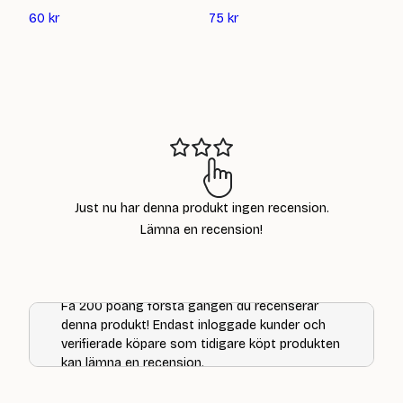
Det
Det
5
60
kr
75
kr
nuvarande
nuvarande
priset
priset
är:
är:
60
75
kr
kr
Just nu har denna produkt ingen recension.
Lämna en recension!
Få 200 poäng första gången du recenserar
denna produkt! Endast inloggade kunder och
verifierade köpare som tidigare köpt produkten
kan lämna en recension.