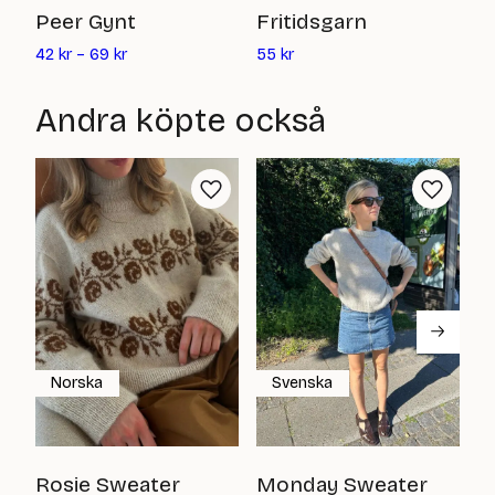
M
Peer Gynt
Fritidsgarn
Det
6
42
kr
–
69
kr
55
kr
nuvarande
priset
Andra köpte också
är:
55
kr
Norska
Svenska
B
Rosie Sweater
Monday Sweater