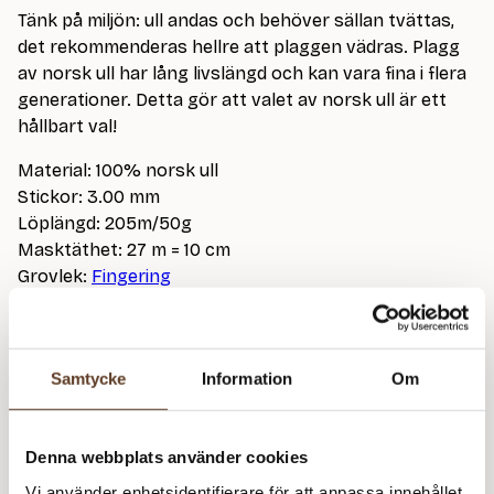
a
Tänk på miljön: ull andas och behöver sällan tvättas,
det rekommenderas hellre att plaggen vädras. Plagg
l
av norsk ull har lång livslängd och kan vara fina i flera
l
generationer. Detta gör att valet av norsk ull är ett
:
hållbart val!
4
Material: 100% norsk ull
2
Stickor: 3.00 mm
Löplängd: 205m/50g
k
Masktäthet: 27 m = 10 cm
r
Grovlek:
Fingering
t
i
l
Samtycke
Information
Om
l
+36
6
Denna webbplats använder cookies
9
Vi använder enhetsidentifierare för att anpassa innehållet