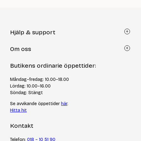
Hjälp & support
Kundtjänst
Om oss
Återköp via formulär
Kontakt
Om Yllotyll
Butikens ordinarie öppettider:
Frågor och svar
Kurser & events
Cookiepolicy
Tips & tekniker
Måndag–fredag: 10.00–18.00
Integritetspolicy
Varumärken
Lördag: 10.00–16.00
Jobba hos oss
Söndag: Stängt
Se avvikande öppettider
här
.
Hitta hit
Kontakt
Telefon:
018 – 10 51 90