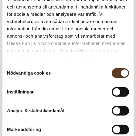
och annonserna till användarna, tillhandahålla funktioner
k
Utgår
för sociala medier och analysera vår trafik. Vi
r
vidarebefordrar även sådana identifierare och annan
information från din enhet till de sociala medier och
T
annons- och analysföretag som vi samarbetar med.
Pe
Dessa kan i sin tur kombinera informationen med annan
G
information som du har tillhandahållit eller som de har
m
samlat in när du har använt deras tjänster.
Lägg i varukorg
Samtyckesval
Nödvändiga cookies
Se plagg i detta garn
Inställningar
Se lagersaldo i butik
Analys- & statistikändamål
Produktinformation
Marknadsföring