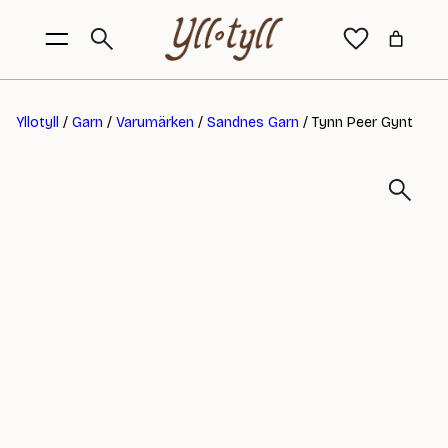
Yllotyll
/
Garn
/
Varumärken
/
Sandnes Garn
/ Tynn Peer Gynt