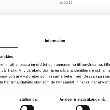
Se lagersaldo i butik
Information
Produktinformation
cookies
GARN:
e för att anpassa innehållet och annonserna till användarna, tillh
Om Filcolana
Pernilla + Alva
vår trafik. Vi vidarebefordrar även sådana identifierare och anna
FÖRESLAGNA STICKOR:
nnons- och analysföretag som vi samarbetar med. Dessa kan i sin
Filcolana är ett danskt garnmär
4.50 mm
står för modern färg och form.
har tillhandahållit eller som de har samlat in när du har använt 
färgpaletter och ett stort fokus 
MASKTÄTHET:
mest omtyckta kvaliteter – perf
21 m = 10 cm
Inställningar
Analys- & statistikändamål