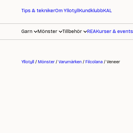
Tips & tekniker
Om Yllotyll
Kundklubb
KAL
Garn
Mönster
Tillbehör
REA
Kurser & events
Yllotyll
/
Mönster
/
Varumärken
/
Filcolana
/ Veneer