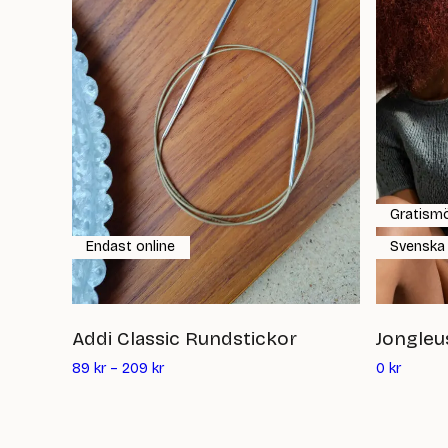
Gratism
Endast online
Svenska
Addi Classic Rundstickor
Jongleu
Det
89
kr
–
209
kr
0
kr
nuvara
priset
är: