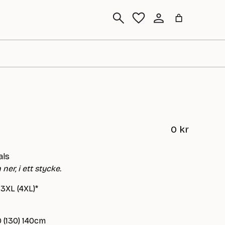
Sök
0
kr
als
ner, i ett stycke.
 3XL (4XL)*
0 (130) 140cm