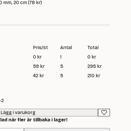
0 mm, 20 cm (78 kr)
Pris/st
Antal
Total
0 kr
1
0 kr
59 kr
5
295 kr
42 kr
5
210 kr
-2
Lägg i varukorg
d när fler är tillbaka i lager!