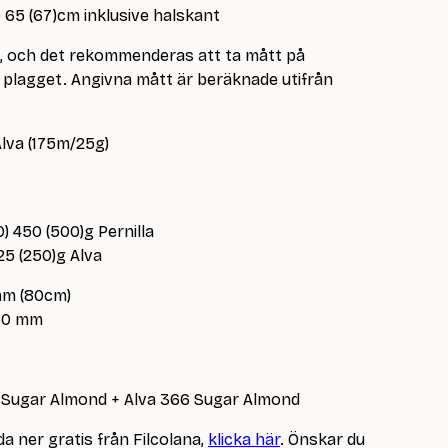
3) 65 (67)cm inklusive halskant
e, och det rekommenderas att ta mått på
lagget. Angivna mått är beräknade utifrån
Alva (175m/25g)
) 450 (500)g Pernilla
225 (250)g Alva
mm (80cm)
.50 mm
366 Sugar Almond + Alva 366 Sugar Almond
a ner gratis från Filcolana,
klicka här
. Önskar du