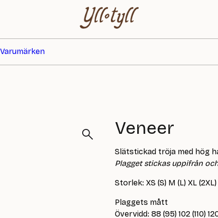
Varumärken
Veneer
Slätstickad tröja med hög h
Plagget stickas uppifrån och 
Storlek: XS (S) M (L) XL (2XL)
Plaggets mått
Övervidd: 88 (95) 102 (110) 12