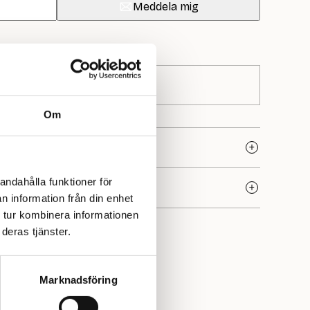
Meddela mig
Om
andahålla funktioner för
n information från din enhet
 tur kombinera informationen
ke med rötter i den skandinaviska sticktraditionen och
 Deras garner kännetecknas av hög kvalitet, genomtänkta
deras tjänster.
på naturliga material. Hos Yllotyll hittar du flera av deras
ekta för både små och stora projekt.
Marknadsföring