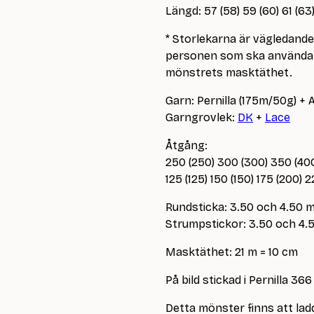
Längd: 57 (58) 59 (60) 61 (6
* Storlekarna är vägledand
personen som ska använda p
mönstrets masktäthet.
Garn: Pernilla (175m/50g) + 
Garngrovlek:
DK
+
Lace
Åtgång:
250 (250) 300 (300) 350 (400
125 (125) 150 (150) 175 (200) 
Rundsticka: 3.50 och 4.50 
Strumpstickor: 3.50 och 4
Masktäthet: 21 m = 10 cm
På bild stickad i Pernilla 
Detta mönster finns att ladd