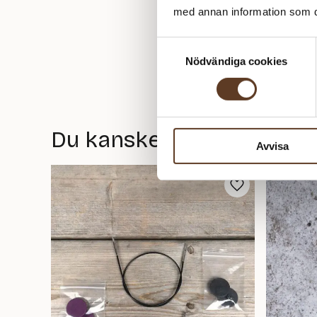
med annan information som du 
Samtyckesval
Nödvändiga cookies
Du kanske också gillar
Avvisa