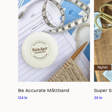
Nyhet
Be Accurate Måttband
Super S
Det
Det
134
kr
39
kr
nuvarande
nuvar
priset
priset