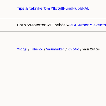
Tips & tekniker
Om Yllotyll
Kundklubb
KAL
Garn
Mönster
Tillbehör
REA
Kurser & events
Yllotyll
/
Tillbehör
/
Varumärken
/
KnitPro
/ Yarn Cutter