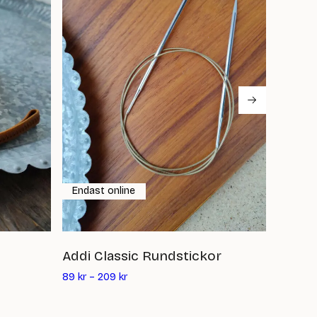
Endast online
Addi Classic Rundstickor
Basix
89
kr
–
209
kr
54
kr
–