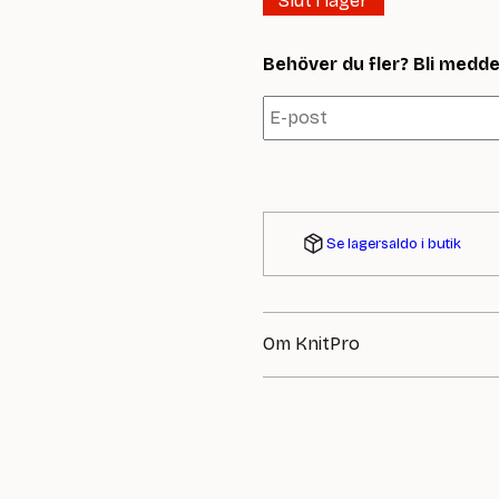
Slut i lager
Behöver du fler? Bli meddela
Se lagersaldo i butik
Om KnitPro
KnitPro erbjuder stickor och ti
och erfarna handarbetare. KnitPr
valfrihet står i fokus. Oavsett o
passar ditt projekt perfekt.