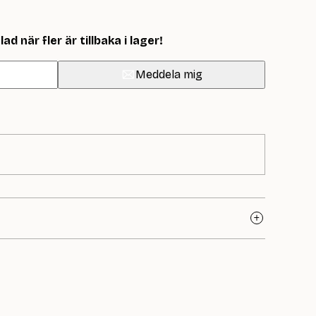
d när fler är tillbaka i lager!
Meddela mig
llbehör som uppskattas av både entusiastiska nybörjare
o är kända för sitt breda sortiment där kvalitet och
m du föredrar trä, metall eller plast finns här något som