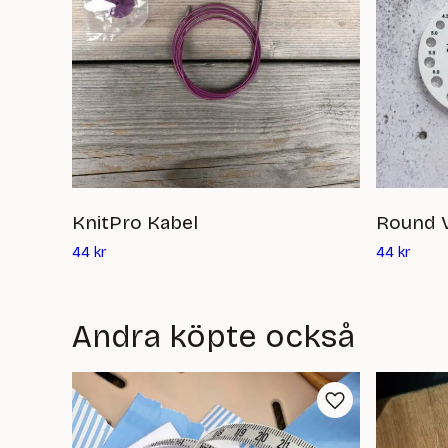
KnitPro Kabel
Round V
Det
Det
44
kr
44
kr
nuvarande
nuvar
priset
priset
är:
är:
Andra köpte också
44
44
kr
kr