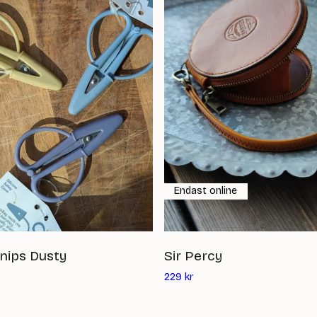
Endast online
nips Dusty
Sir Percy
Det
229
kr
ande
nuvarande
priset