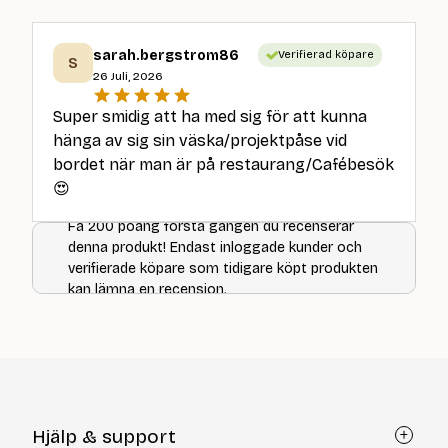
är:
39
sarah.bergstrom86
Verifierad köpare
kr
S
26 Juli, 2026
Super smidig att ha med sig för att kunna
hänga av sig sin väska/projektpåse vid
bordet när man är på restaurang/Cafébesök
😍
Få 200 poäng första gången du recenserar
denna produkt! Endast inloggade kunder och
verifierade köpare som tidigare köpt produkten
kan lämna en recension.
Hjälp & support