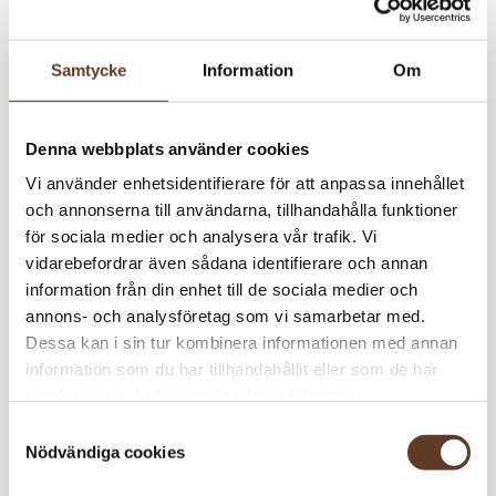
Storlek: 45mm i diameter, ca 7cm lång (utfälld)
Samtycke
Information
Om
Art.nr: OT-5200-0
Denna webbplats använder cookies
Yllotyll
Lägg till i varukorg
Vi använder enhetsidentifierare för att anpassa innehållet
Väskkrok
och annonserna till användarna, tillhandahålla funktioner
mängd
67 i lager
för sociala medier och analysera vår trafik. Vi
vidarebefordrar även sådana identifierare och annan
information från din enhet till de sociala medier och
annons- och analysföretag som vi samarbetar med.
Se lagersaldo i butik
Dessa kan i sin tur kombinera informationen med annan
information som du har tillhandahållit eller som de har
samlat in när du har använt deras tjänster.
Om Yllotyll
Samtyckesval
Nödvändiga cookies
Under Yllotylls egna varumärke samlar vi produkter som är