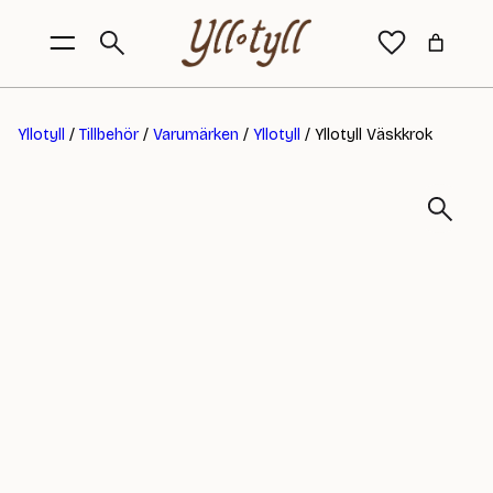
Yllotyll
/
Tillbehör
/
Varumärken
/
Yllotyll
/ Yllotyll Väskkrok