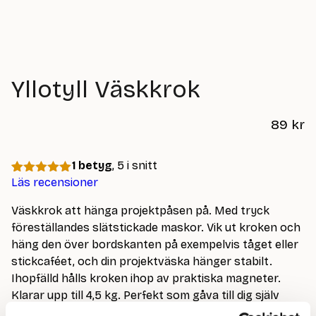
Yllotyll Väskkrok
89
kr
1 betyg
, 5 i snitt
Läs recensioner
Betygsatt
1
5
av 5
baserat på
Väskkrok att hänga projektpåsen på. Med tryck
kundrecension
föreställandes slätstickade maskor. Vik ut kroken och
häng den över bordskanten på exempelvis tåget eller
stickcaféet, och din projektväska hänger stabilt.
Ihopfälld hålls kroken ihop av praktiska magneter.
Klarar upp till 4,5 kg. Perfekt som gåva till dig själv
eller en vän.