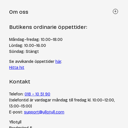
Kundtjänst
Om oss
Återköp via formulär
Kontakt
Om Yllotyll
Butikens ordinarie öppettider:
Frågor och svar
Kurser & events
Cookiepolicy
Tips & tekniker
Måndag–fredag: 10.00–18.00
Integritetspolicy
Varumärken
Lördag: 10.00–16.00
Jobba hos oss
Söndag: Stängt
Se avvikande öppettider
här
.
Hitta hit
Kontakt
Telefon:
018 – 10 51 90
(telefontid är vardagar måndag till fredag kl. 10:00–12:00,
13:00–15:00)
E-post:
support@yllotyll.com
Yllotyll