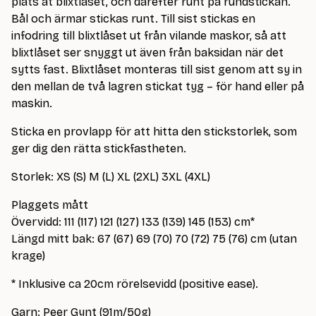
plats åt blixtlåset, och därefter runt på rundstickan.
Bål och ärmar stickas runt. Till sist stickas en
infodring till blixtlåset ut från vilande maskor, så att
blixtlåset ser snyggt ut även från baksidan när det
sytts fast. Blixtlåset monteras till sist genom att sy in
den mellan de två lagren stickat tyg – för hand eller på
maskin.
Sticka en provlapp för att hitta den stickstorlek, som
ger dig den rätta stickfastheten.
Storlek: XS (S) M (L) XL (2XL) 3XL (4XL)
Plaggets mått
Övervidd: 111 (117) 121 (127) 133 (139) 145 (153) cm*
Längd mitt bak: 67 (67) 69 (70) 70 (72) 75 (76) cm (utan
krage)
* Inklusive ca 20cm rörelsevidd (positive ease).
Garn: Peer Gynt (91m/50g)