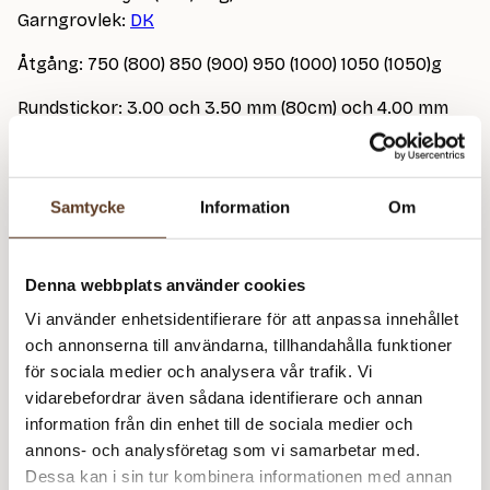
Garngrovlek:
DK
Åtgång: 750 (800) 850 (900) 950 (1000) 1050 (1050)g
Rundstickor: 3.00 och 3.50 mm (80cm) och 4.00 mm
(40 + 80-100cm)
Strumpstickor: 3.50 och 4.00 mm
Blixtlås: 35 cm
Samtycke
Information
Om
Masktäthet: 20 m = 10 cm
På bild stickad i 1088 Koksgrå
Denna webbplats använder cookies
Vi använder enhetsidentifierare för att anpassa innehållet
och annonserna till användarna, tillhandahålla funktioner
Peer Gynt – 1088 Koksgrå (Lager: 21)
för sociala medier och analysera vår trafik. Vi
vidarebefordrar även sådana identifierare och annan
Zi
information från din enhet till de sociala medier och
S
annons- och analysföretag som vi samarbetar med.
PetiteKnit Blixtlås – 35 cm, Sand (Lager: 2)
Li
Dessa kan i sin tur kombinera informationen med annan
–