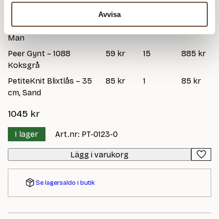
Namn
Pris/st
Antal
Total
Avvisa
Zipper Sweater Light –
75 kr
1
75 kr
Man
Peer Gynt – 1088
59 kr
15
885 kr
Koksgrå
PetiteKnit Blixtlås – 35
85 kr
1
85 kr
cm, Sand
1045
kr
I lager
Art.nr: PT-0123-0
Lägg i varukorg
Se lagersaldo i butik