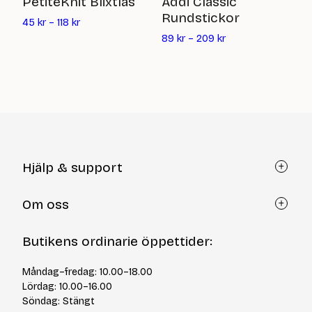
B
PetiteKnit Blixtlås
Addi Classic
Rundstickor
8
45
kr
–
118
kr
89
kr
–
209
kr
Hjälp & support
Kundtjänst
Om oss
Återköp via formulär
Kontakt
Om Yllotyll
Butikens ordinarie öppettider:
Frågor och svar
Kurser & events
Cookiepolicy
Tips & tekniker
Måndag–fredag: 10.00–18.00
Integritetspolicy
Varumärken
Lördag: 10.00–16.00
Jobba hos oss
Söndag: Stängt