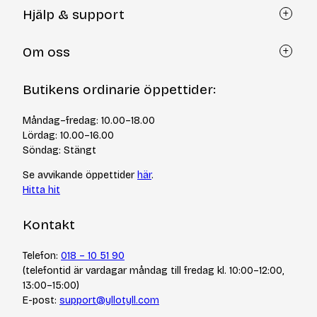
Hjälp & support
Kundtjänst
Om oss
Återköp via formulär
Kontakt
Om Yllotyll
Butikens ordinarie öppettider:
Frågor och svar
Kurser & events
Cookiepolicy
Tips & tekniker
Måndag–fredag: 10.00–18.00
Integritetspolicy
Varumärken
Lördag: 10.00–16.00
Jobba hos oss
Söndag: Stängt
Se avvikande öppettider
här
.
Hitta hit
Kontakt
Telefon:
018 – 10 51 90
(telefontid är vardagar måndag till fredag kl. 10:00–12:00,
13:00–15:00)
E-post:
support@yllotyll.com