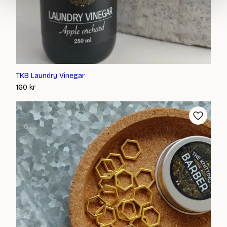
TKB Laundry Vinegar
160
kr