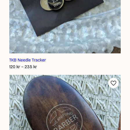
TKB Needle Tracker
Prisintervall:
120
kr
–
235
kr
120 kr
till
235 kr