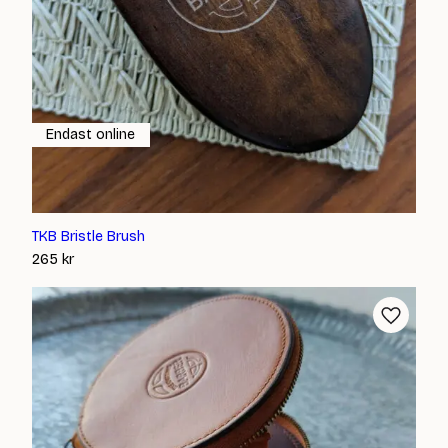
Endast online
TKB Bristle Brush
265
kr