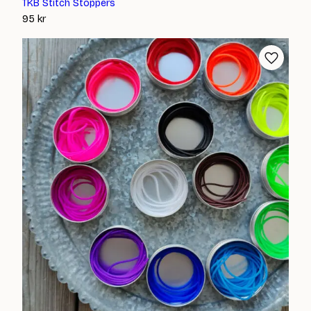
TKB Stitch Stoppers
95
kr