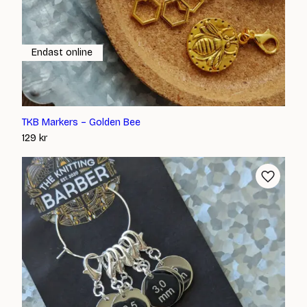
Endast online
TKB Markers – Golden Bee
129
kr