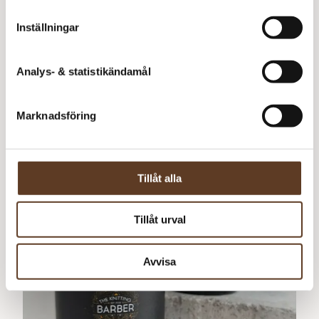
Endast online
Inställningar
Analys- & statistikändamål
Tassel Tape Measure
169
kr
Marknadsföring
Tillåt alla
Tillåt urval
Avvisa