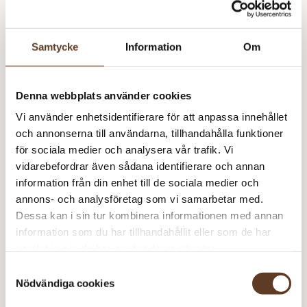
det i ett meddelande vid beställning, dock utan
garantier.
Samtycke
Information
Om
Variant
Denna webbplats använder cookies
Vi använder enhetsidentifierare för att anpassa innehållet
TKB
Lägg till i varukorg
och annonserna till användarna, tillhandahålla funktioner
Stitch
för sociala medier och analysera vår trafik. Vi
Stoppers
vidarebefordrar även sådana identifierare och annan
mängd
Se lagersaldo i butik
information från din enhet till de sociala medier och
annons- och analysföretag som vi samarbetar med.
Dessa kan i sin tur kombinera informationen med annan
information som du har tillhandahållit eller som de har
Om The Knitting Barber
samlat in när du har använt deras tjänster.
Hos Yllotyll hittar du flera av våra favoriter från The Knitting
Samtyckesval
Barber. Det finska varumärket specialiserar sig på
Nödvändiga cookies
stickningsprodukter och tillbehör och hos oss hittar du bl.a.