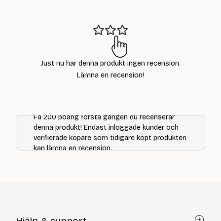
25
39
kr
kr
Just nu har denna produkt ingen recension.
Lämna en recension!
Få 200 poäng första gången du recenserar
denna produkt! Endast inloggade kunder och
verifierade köpare som tidigare köpt produkten
kan lämna en recension.
Hjälp & support