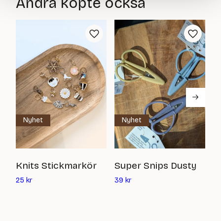
Andra köpte också
165
68
kr
kr
Nyhet
Nyhet
T
Knits Stickmarkör
Super Snips Dusty
Det
Det
16
25
kr
39
kr
nuvarande
nuvarande
priset
priset
är:
är: