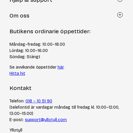
Kundtjänst
Om oss
Återköp via formulär
Kontakt
Om Yllotyll
Butikens ordinarie öppettider:
Frågor och svar
Kurser & events
Cookiepolicy
Tips & tekniker
Måndag–fredag: 10.00–18.00
Integritetspolicy
Varumärken
Lördag: 10.00–16.00
Jobba hos oss
Söndag: Stängt
Se avvikande öppettider
här
.
Hitta hit
Kontakt
Telefon:
018 – 10 51 90
(telefontid är vardagar måndag till fredag kl. 10:00–12:00,
13:00–15:00)
E-post:
support@yllotyll.com
Yllotyll