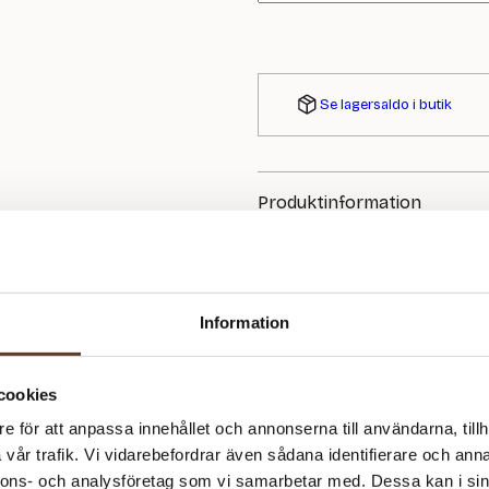
Se lagersaldo i butik
Produktinformation
Ingår i katalog Design Dame 25
Om Rauma Garn
Rauma Garn har sedan starten 1
Information
stark förankring i norska hantve
ull, har i decennier varit uppsk
kvalitet.
cookies
e för att anpassa innehållet och annonserna till användarna, tillh
vår trafik. Vi vidarebefordrar även sådana identifierare och anna
nnons- och analysföretag som vi samarbetar med. Dessa kan i sin