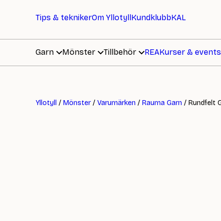
Tips & tekniker
Om Yllotyll
Kundklubb
KAL
Garn
Mönster
Tillbehör
REA
Kurser & events
Yllotyll
/
Mönster
/
Varumärken
/
Rauma Garn
/ Rundfelt 