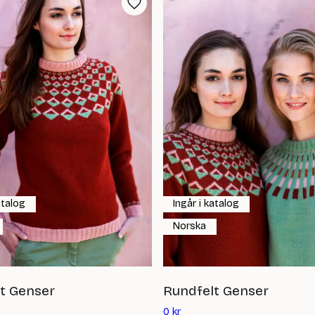
atalog
Ingår i katalog
Norska
t Genser
Rundfelt Genser
Det
0
kr