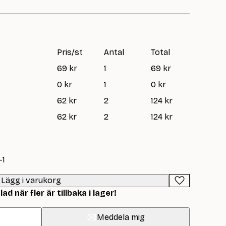
Pris/st
Antal
Total
69 kr
1
69 kr
0 kr
1
0 kr
62 kr
2
124 kr
62 kr
2
124 kr
-1
Lägg i varukorg
d när fler är tillbaka i lager!
Meddela mig