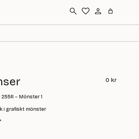
Sök
nser
0
kr
e 255R – Mönster 1
k i grafiskt mönster
*