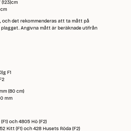
7 (123)cm
7)cm
e, och det rekommenderas att ta mått på
lagget. Angivna mått är beräknade utifrån
0)g F1
 F2
 mm (80 cm)
.00 mm
t (F1) och 4805 Hö (F2)
452 Kitt (F1) och 428 Husets Röda (F2)