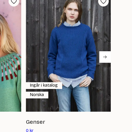
Ingår i katalog
Ingår 
Norska
Norsk
Genser
Fjære
Det
Det
0
kr
0
kr