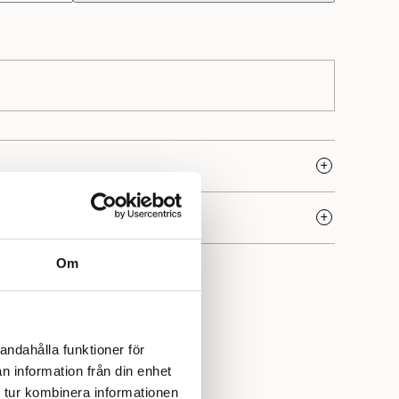
5R
927 varit synonymt med högkvalitativa garner och en
Om
rkstraditioner. Deras garner, som tillverkas av 100% norsk
attade för sin hållbarhet, mångsidighet och genuina
andahålla funktioner för
n information från din enhet
 tur kombinera informationen